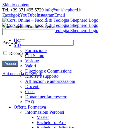
Skip to content
Tel. +39 371 495 5729
|
info@unishepherd.it
Facebook
YouTube
Instagram
Email
Accedi
Nome utente o indirizzo email
Home
Password
SIU
Formazione
Ricordami
Chi Siamo
Visione
Valori
Direzione e Commissione
Hai perso la password
Risorse e supporto
Affiliazioni e autorizzazioni
Docenti
Costi
Donare per far crescere
FAQ
Offerta Formativa
Informazioni Percorsi
Master
Bachelor of Arts
Bachelor of Ministry