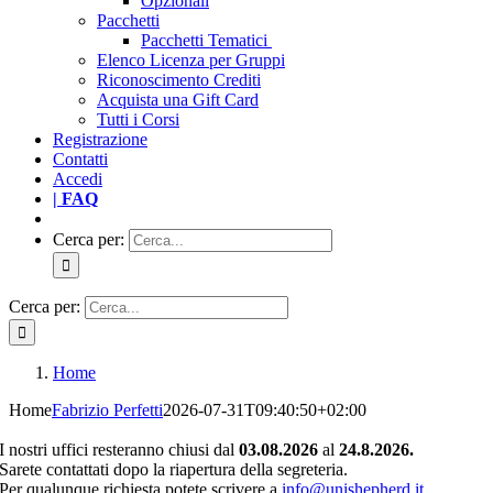
Opzionali
Pacchetti
Pacchetti Tematici
Elenco Licenza per Gruppi
Riconoscimento Crediti
Acquista una Gift Card
Tutti i Corsi
Registrazione
Contatti
Accedi
| FAQ
Cerca per:
Cerca per:
Home
Home
Fabrizio Perfetti
2026-07-31T09:40:50+02:00
I nostri uffici resteranno chiusi dal
03.08.2026
al
24.8.2026.
Sarete contattati dopo la riapertura della segreteria.
Per qualunque richiesta potete scrivere a
info@unishepherd.it