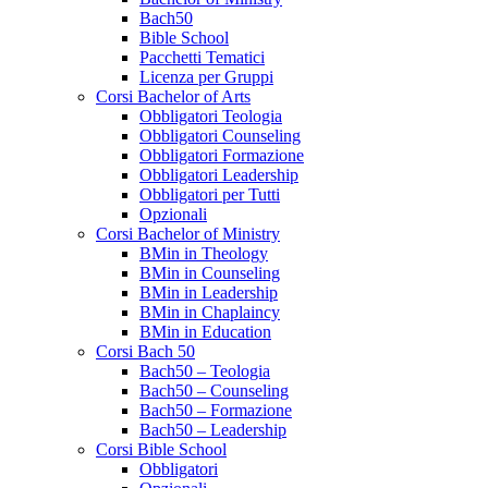
Bach50
Bible School
Pacchetti Tematici
Licenza per Gruppi
Corsi Bachelor of Arts
Obbligatori Teologia
Obbligatori Counseling
Obbligatori Formazione
Obbligatori Leadership
Obbligatori per Tutti
Opzionali
Corsi Bachelor of Ministry
BMin in Theology
BMin in Counseling
BMin in Leadership
BMin in Chaplaincy
BMin in Education
Corsi Bach 50
Bach50 – Teologia
Bach50 – Counseling
Bach50 – Formazione
Bach50 – Leadership
Corsi Bible School
Obbligatori