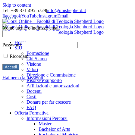
Skip to content
Tel. +39 371 495 5729
|
info@unishepherd.it
Facebook
YouTube
Instagram
Email
Accedi
Nome utente o indirizzo email
Home
Password
SIU
Formazione
Ricordami
Chi Siamo
Visione
Valori
Direzione e Commissione
Hai perso la password
Risorse e supporto
Affiliazioni e autorizzazioni
Docenti
Costi
Donare per far crescere
FAQ
Offerta Formativa
Informazioni Percorsi
Master
Bachelor of Arts
Bachelor of Ministry