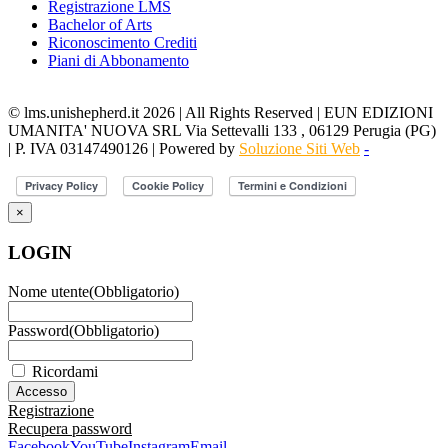
Registrazione LMS
Bachelor of Arts
Riconoscimento Crediti
Piani di Abbonamento
© lms.unishepherd.it 2026 | All Rights Reserved | EUN EDIZIONI
UMANITA' NUOVA SRL Via Settevalli 133 , 06129 Perugia (PG)
| P. IVA 03147490126 | Powered by
Soluzione Siti Web
-
×
LOGIN
Nome utente
(Obbligatorio)
Password
(Obbligatorio)
Ricordami
Registrazione
Recupera password
Facebook
YouTube
Instagram
Email