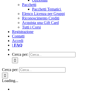
Opzionali
Pacchetti
Pacchetti Tematici
Elenco Licenza per Gruppi
Riconoscimento Crediti
Acquista una Gift Card
Tutti i Corsi
Registrazione
Contatti
Accedi
| FAQ
Cerca per:
Cerca per:
Loading...