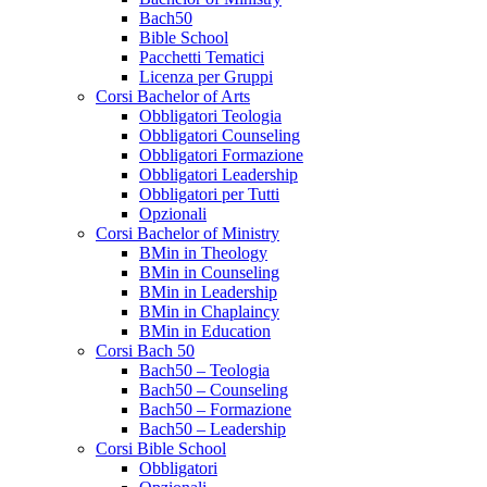
Bach50
Bible School
Pacchetti Tematici
Licenza per Gruppi
Corsi Bachelor of Arts
Obbligatori Teologia
Obbligatori Counseling
Obbligatori Formazione
Obbligatori Leadership
Obbligatori per Tutti
Opzionali
Corsi Bachelor of Ministry
BMin in Theology
BMin in Counseling
BMin in Leadership
BMin in Chaplaincy
BMin in Education
Corsi Bach 50
Bach50 – Teologia
Bach50 – Counseling
Bach50 – Formazione
Bach50 – Leadership
Corsi Bible School
Obbligatori