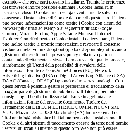
esempio – che terze parti possano installarne. Tramite le preferenze
del browser è inoltre possibile eliminare i Cookie installati in
passato, incluso il Cookie in cui venga eventualmente salvato il
consenso all'installazione di Cookie da parte di questo sito. L'Utente
può trovare informazioni su come gestire i Cookie con alcuni dei
browser più diffusi ad esempio ai seguenti indirizzi: Google
Chrome, Mozilla Firefox, Apple Safari e Microsoft Internet
Explorer. Con riferimento a Cookie installati da terze parti, l'Utente
può inoltre gestire le proprie impostazioni e revocare il consenso
visitando il relativo link di opt out (qualora disponibile), utilizzando
gli strumenti descritti nella privacy policy della terza parte o
contattando direttamente la stessa. Fermo restando quanto precede,
si informano gli Utenti della possibilità di avvalersi delle
informazioni fornite da YourOnlineChoices (EU), Network
Advertising Initiative (USA) e Digital Advertising Alliance (USA),
DAAC (Canada), DDAI (Giappone) o altri servizi analoghi. Con
questi servizi è possibile gestire le preferenze di tracciamento della
maggior parte degli strumenti pubblicitari. Il Titolare, pertanto,
consiglia agli Utenti di utilizzare tali risorse in aggiunta alle
informazioni fornite dal presente documento. Titolare del
Trattamento dei Dati EUN EDITRICE UOMINI NUOVI SRL -
Via G. Mazzini 73 - 21030 Marchirolo (VA) Indirizzo email del
Titolare: info@unishepherd.it Dal momento che l'installazione di
Cookie e di altri sistemi di tracciamento operata da terze parti tramite
i servizi utilizzati all'interno di questo Sito Web non può essere