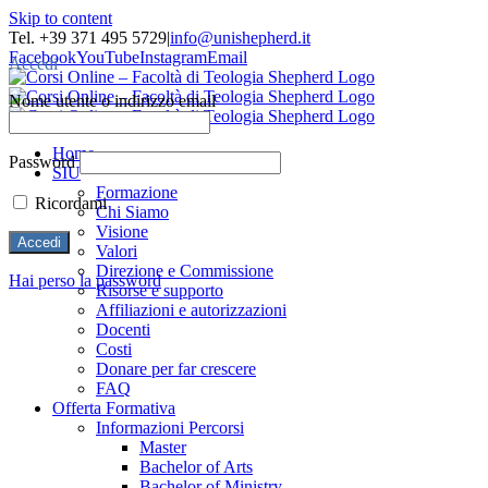
Skip to content
Tel. +39 371 495 5729
|
info@unishepherd.it
Facebook
YouTube
Instagram
Email
Accedi
Nome utente o indirizzo email
Home
Password
SIU
Formazione
Ricordami
Chi Siamo
Visione
Valori
Direzione e Commissione
Hai perso la password
Risorse e supporto
Affiliazioni e autorizzazioni
Docenti
Costi
Donare per far crescere
FAQ
Offerta Formativa
Informazioni Percorsi
Master
Bachelor of Arts
Bachelor of Ministry