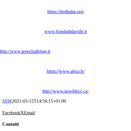
https://ifeditalia.org/
www.fiondadidavide.it
http://www.teenchallenge.it
https://www.absi.ch/
http://www.newlifecc.ca/
SSW
2021-03-12T14:56:15+01:00
Facebook
X
Email
Contatti