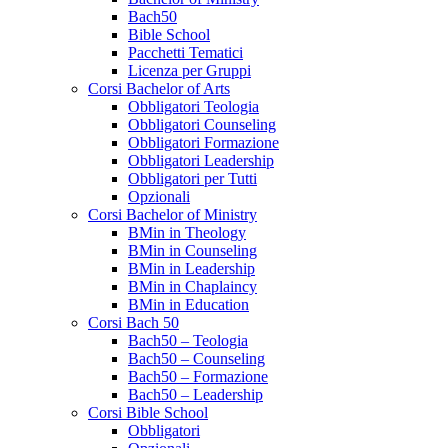
Bach50
Bible School
Pacchetti Tematici
Licenza per Gruppi
Corsi Bachelor of Arts
Obbligatori Teologia
Obbligatori Counseling
Obbligatori Formazione
Obbligatori Leadership
Obbligatori per Tutti
Opzionali
Corsi Bachelor of Ministry
BMin in Theology
BMin in Counseling
BMin in Leadership
BMin in Chaplaincy
BMin in Education
Corsi Bach 50
Bach50 – Teologia
Bach50 – Counseling
Bach50 – Formazione
Bach50 – Leadership
Corsi Bible School
Obbligatori