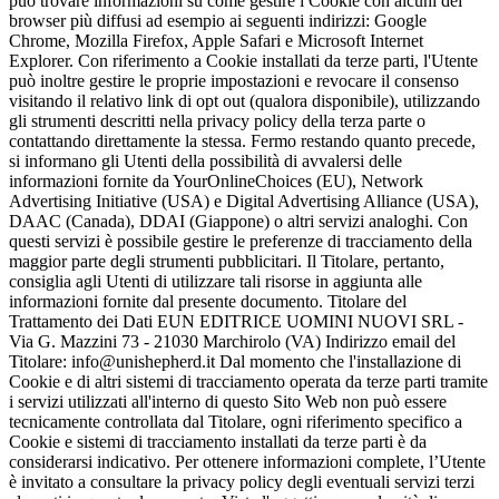
può trovare informazioni su come gestire i Cookie con alcuni dei
browser più diffusi ad esempio ai seguenti indirizzi: Google
Chrome, Mozilla Firefox, Apple Safari e Microsoft Internet
Explorer. Con riferimento a Cookie installati da terze parti, l'Utente
può inoltre gestire le proprie impostazioni e revocare il consenso
visitando il relativo link di opt out (qualora disponibile), utilizzando
gli strumenti descritti nella privacy policy della terza parte o
contattando direttamente la stessa. Fermo restando quanto precede,
si informano gli Utenti della possibilità di avvalersi delle
informazioni fornite da YourOnlineChoices (EU), Network
Advertising Initiative (USA) e Digital Advertising Alliance (USA),
DAAC (Canada), DDAI (Giappone) o altri servizi analoghi. Con
questi servizi è possibile gestire le preferenze di tracciamento della
maggior parte degli strumenti pubblicitari. Il Titolare, pertanto,
consiglia agli Utenti di utilizzare tali risorse in aggiunta alle
informazioni fornite dal presente documento. Titolare del
Trattamento dei Dati EUN EDITRICE UOMINI NUOVI SRL -
Via G. Mazzini 73 - 21030 Marchirolo (VA) Indirizzo email del
Titolare: info@unishepherd.it Dal momento che l'installazione di
Cookie e di altri sistemi di tracciamento operata da terze parti tramite
i servizi utilizzati all'interno di questo Sito Web non può essere
tecnicamente controllata dal Titolare, ogni riferimento specifico a
Cookie e sistemi di tracciamento installati da terze parti è da
considerarsi indicativo. Per ottenere informazioni complete, l’Utente
è invitato a consultare la privacy policy degli eventuali servizi terzi