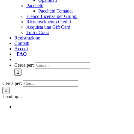
Opzionali
Pacchetti
Pacchetti Tematici
Elenco Licenza per Gruppi
Riconoscimento Crediti
Acquista una Gift Card
Tutti i Corsi
Registrazione
Contatti
Accedi
| FAQ
Cerca per:
Cerca per:
Loading...