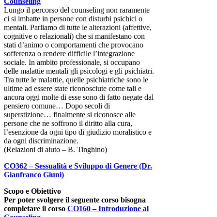
Counseling
Lungo il percorso del counseling non raramente
ci si imbatte in persone con disturbi psichici o
mentali. Parliamo di tutte le alterazioni (affettive,
cognitive o relazionali) che si manifestano con
stati d’animo o comportamenti che provocano
sofferenza o rendere difficile l’integrazione
sociale. In ambito professionale, si occupano
delle malattie mentali gli psicologi e gli psichiatri.
Tra tutte le malattie, quelle psichiatriche sono le
ultime ad essere state riconosciute come tali e
ancora oggi molte di esse sono di fatto negate dal
pensiero comune… Dopo secoli di
superstizione… finalmente si riconosce alle
persone che ne soffrono il diritto alla cura,
l’esenzione da ogni tipo di giudizio moralistico e
da ogni discriminazione.
(Relazioni di aiuto – B. Tinghino)
CO362 – Sessualità e Sviluppo di Genere (Dr.
Gianfranco Giuni)
Scopo e Obiettivo
Per poter svolgere il seguente corso bisogna
completare il corso
CO160 – Introduzione al