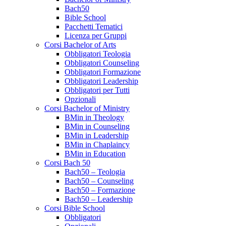
Bach50
Bible School
Pacchetti Tematici
Licenza per Gruppi
Corsi Bachelor of Arts
Obbligatori Teologia
Obbligatori Counseling
Obbligatori Formazione
Obbligatori Leadership
Obbligatori per Tutti
Opzionali
Corsi Bachelor of Ministry
BMin in Theology
BMin in Counseling
BMin in Leadership
BMin in Chaplaincy
BMin in Education
Corsi Bach 50
Bach50 – Teologia
Bach50 – Counseling
Bach50 – Formazione
Bach50 – Leadership
Corsi Bible School
Obbligatori