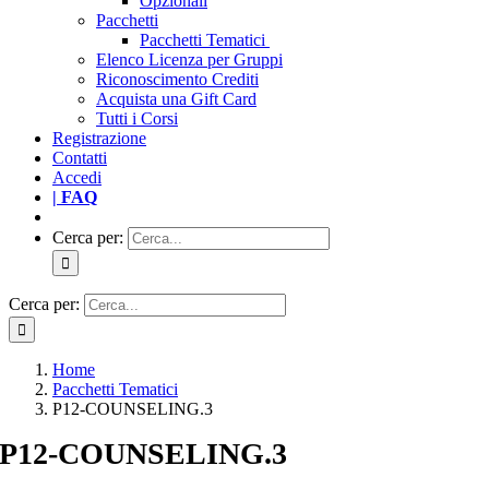
Opzionali
Pacchetti
Pacchetti Tematici
Elenco Licenza per Gruppi
Riconoscimento Crediti
Acquista una Gift Card
Tutti i Corsi
Registrazione
Contatti
Accedi
| FAQ
Cerca per:
Cerca per:
Home
Pacchetti Tematici
P12-COUNSELING.3
P12-COUNSELING.3