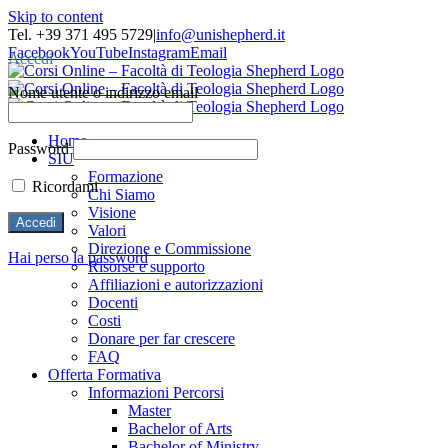
Skip to content
Tel. +39 371 495 5729
|
info@unishepherd.it
Facebook
YouTube
Instagram
Email
Accedi
Nome utente o indirizzo email
Home
Password
SIU
Formazione
Ricordami
Chi Siamo
Visione
Valori
Direzione e Commissione
Hai perso la password
Risorse e supporto
Affiliazioni e autorizzazioni
Docenti
Costi
Donare per far crescere
FAQ
Offerta Formativa
Informazioni Percorsi
Master
Bachelor of Arts
Bachelor of Ministry