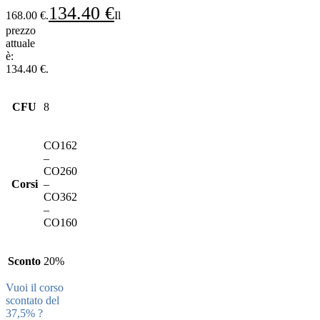
134.40
€
168.00 €.
Il
prezzo
attuale
è:
134.40 €.
CFU
8
CO162
–
CO260
Corsi
–
CO362
–
CO160
Sconto
20%
Vuoi il corso
scontato del
37,5% ?