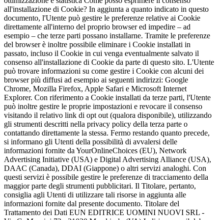
ottimizzazione e statistica Come posso esprimere il consenso
all'installazione di Cookie? In aggiunta a quanto indicato in questo
documento, l'Utente può gestire le preferenze relative ai Cookie
direttamente all'interno del proprio browser ed impedire – ad
esempio – che terze parti possano installarne. Tramite le preferenze
del browser è inoltre possibile eliminare i Cookie installati in
passato, incluso il Cookie in cui venga eventualmente salvato il
consenso all'installazione di Cookie da parte di questo sito. L'Utente
può trovare informazioni su come gestire i Cookie con alcuni dei
browser più diffusi ad esempio ai seguenti indirizzi: Google
Chrome, Mozilla Firefox, Apple Safari e Microsoft Internet
Explorer. Con riferimento a Cookie installati da terze parti, l'Utente
può inoltre gestire le proprie impostazioni e revocare il consenso
visitando il relativo link di opt out (qualora disponibile), utilizzando
gli strumenti descritti nella privacy policy della terza parte o
contattando direttamente la stessa. Fermo restando quanto precede,
si informano gli Utenti della possibilità di avvalersi delle
informazioni fornite da YourOnlineChoices (EU), Network
Advertising Initiative (USA) e Digital Advertising Alliance (USA),
DAAC (Canada), DDAI (Giappone) o altri servizi analoghi. Con
questi servizi è possibile gestire le preferenze di tracciamento della
maggior parte degli strumenti pubblicitari. Il Titolare, pertanto,
consiglia agli Utenti di utilizzare tali risorse in aggiunta alle
informazioni fornite dal presente documento. Titolare del
Trattamento dei Dati EUN EDITRICE UOMINI NUOVI SRL -