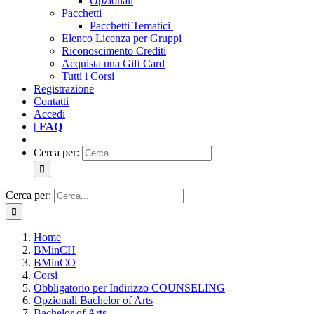
Opzionali
Pacchetti
Pacchetti Tematici
Elenco Licenza per Gruppi
Riconoscimento Crediti
Acquista una Gift Card
Tutti i Corsi
Registrazione
Contatti
Accedi
| FAQ
Cerca per:
Cerca per:
Home
BMinCH
BMinCO
Corsi
Obbligatorio per Indirizzo COUNSELING
Opzionali Bachelor of Arts
Bachelor of Arts