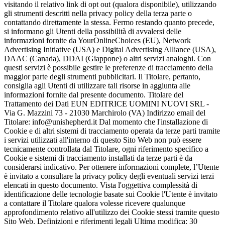
visitando il relativo link di opt out (qualora disponibile), utilizzando
gli strumenti descritti nella privacy policy della terza parte o
contattando direttamente la stessa. Fermo restando quanto precede,
si informano gli Utenti della possibilità di avvalersi delle
informazioni fornite da YourOnlineChoices (EU), Network
Advertising Initiative (USA) e Digital Advertising Alliance (USA),
DAAC (Canada), DDAI (Giappone) o altri servizi analoghi. Con
questi servizi è possibile gestire le preferenze di tracciamento della
maggior parte degli strumenti pubblicitari. Il Titolare, pertanto,
consiglia agli Utenti di utilizzare tali risorse in aggiunta alle
informazioni fornite dal presente documento. Titolare del
Trattamento dei Dati EUN EDITRICE UOMINI NUOVI SRL -
Via G. Mazzini 73 - 21030 Marchirolo (VA) Indirizzo email del
Titolare: info@unishepherd.it Dal momento che l'installazione di
Cookie e di altri sistemi di tracciamento operata da terze parti tramite
i servizi utilizzati all'interno di questo Sito Web non può essere
tecnicamente controllata dal Titolare, ogni riferimento specifico a
Cookie e sistemi di tracciamento installati da terze parti è da
considerarsi indicativo. Per ottenere informazioni complete, l’Utente
è invitato a consultare la privacy policy degli eventuali servizi terzi
elencati in questo documento. Vista l'oggettiva complessità di
identificazione delle tecnologie basate sui Cookie l'Utente è invitato
a contattare il Titolare qualora volesse ricevere qualunque
approfondimento relativo all'utilizzo dei Cookie stessi tramite questo
Sito Web. Definizioni e riferimenti legali Ultima modifica: 30