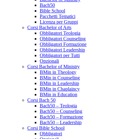
Bach50
Bible School
Pacchetti Tematici
Licenza per Gruppi
Corsi Bachelor of Arts
Obbligatori Teologia
Obbligatori Counseling
Obbligatori Formazione
Obbligatori Leadership
Obbligatori per Tutti
Opzionali
Corsi Bachelor of Ministry
BMin in Theology
BMin in Counseling
BMin in Leadership
BMin in Chaplaincy
BMin in Education
Corsi Bach 50
Bach50 – Teologia
Bach50 – Counseling
Bach50 – Formazione
Bach50 – Leadership
Corsi Bible School
Obbligatori