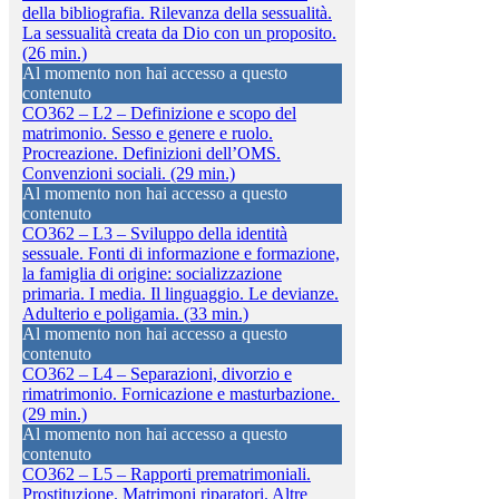
della bibliografia. Rilevanza della sessualità.
La sessualità creata da Dio con un proposito.
(26 min.)
Al momento non hai accesso a questo
contenuto
CO362 – L2 – Definizione e scopo del
matrimonio. Sesso e genere e ruolo.
Procreazione. Definizioni dell’OMS.
Convenzioni sociali. (29 min.)
Al momento non hai accesso a questo
contenuto
CO362 – L3 – Sviluppo della identità
sessuale. Fonti di informazione e formazione,
la famiglia di origine: socializzazione
primaria. I media. Il linguaggio. Le devianze.
Adulterio e poligamia. (33 min.)
Al momento non hai accesso a questo
contenuto
CO362 – L4 – Separazioni, divorzio e
rimatrimonio. Fornicazione e masturbazione.
(29 min.)
Al momento non hai accesso a questo
contenuto
CO362 – L5 – Rapporti prematrimoniali.
Prostituzione. Matrimoni riparatori. Altre