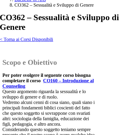
CO362 – Sessualità e Sviluppo di Genere
CO362 – Sessualità e Sviluppo di
Genere
< Torna ai Corsi Disponibili
Scopo e Obiettivo
Per poter svolgere il seguente corso bisogna
completare il corso
CO160 – Introduzione al
Counseling
Questo argomento riguarda la sessualità e lo
sviluppo di genere e di ruolo.
Vedremo alcuni cenni di cosa siano, quali siano i
principali fondamenti biblici coscienti del fatto
che questo soggetto si sovrappone con svariati
altri: sociologia della famiglia, educazione dei
figli, pedagogia, e altro ancora.
Considerando questo soggetto teniamo sempre
presente che il nostro scopo è avere qualche idea