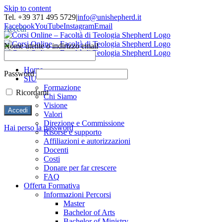
Skip to content
Tel. +39 371 495 5729
|
info@unishepherd.it
Facebook
YouTube
Instagram
Email
Accedi
Nome utente o indirizzo email
Home
Password
SIU
Formazione
Ricordami
Chi Siamo
Visione
Valori
Direzione e Commissione
Hai perso la password
Risorse e supporto
Affiliazioni e autorizzazioni
Docenti
Costi
Donare per far crescere
FAQ
Offerta Formativa
Informazioni Percorsi
Master
Bachelor of Arts
Bachelor of Ministry