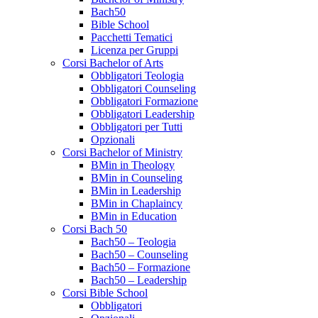
Bach50
Bible School
Pacchetti Tematici
Licenza per Gruppi
Corsi Bachelor of Arts
Obbligatori Teologia
Obbligatori Counseling
Obbligatori Formazione
Obbligatori Leadership
Obbligatori per Tutti
Opzionali
Corsi Bachelor of Ministry
BMin in Theology
BMin in Counseling
BMin in Leadership
BMin in Chaplaincy
BMin in Education
Corsi Bach 50
Bach50 – Teologia
Bach50 – Counseling
Bach50 – Formazione
Bach50 – Leadership
Corsi Bible School
Obbligatori