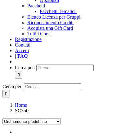
Opzionali
Pacchetti
Pacchetti Tematici
Elenco Licenza per Gruppi
Riconoscimento Crediti
Acquista una Gift Card
Tutti i Corsi
Registrazione
Contatti
Accedi
| FAQ
Cerca per:
Cerca per:
Home
SC350