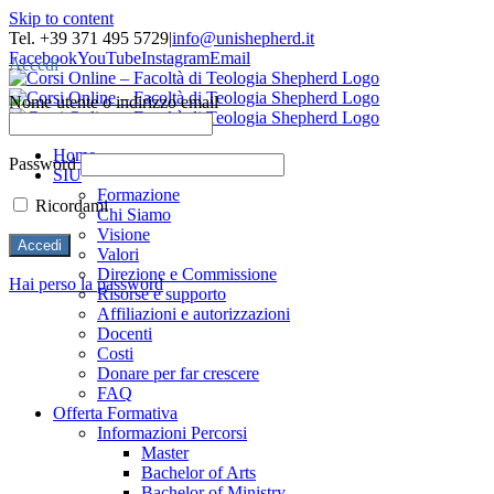
Skip to content
Tel. +39 371 495 5729
|
info@unishepherd.it
Facebook
YouTube
Instagram
Email
Accedi
Nome utente o indirizzo email
Home
Password
SIU
Formazione
Ricordami
Chi Siamo
Visione
Valori
Direzione e Commissione
Hai perso la password
Risorse e supporto
Affiliazioni e autorizzazioni
Docenti
Costi
Donare per far crescere
FAQ
Offerta Formativa
Informazioni Percorsi
Master
Bachelor of Arts
Bachelor of Ministry