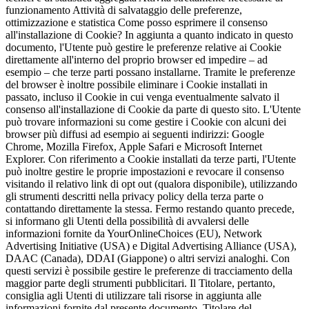
funzionamento Attività di salvataggio delle preferenze,
ottimizzazione e statistica Come posso esprimere il consenso
all'installazione di Cookie? In aggiunta a quanto indicato in questo
documento, l'Utente può gestire le preferenze relative ai Cookie
direttamente all'interno del proprio browser ed impedire – ad
esempio – che terze parti possano installarne. Tramite le preferenze
del browser è inoltre possibile eliminare i Cookie installati in
passato, incluso il Cookie in cui venga eventualmente salvato il
consenso all'installazione di Cookie da parte di questo sito. L'Utente
può trovare informazioni su come gestire i Cookie con alcuni dei
browser più diffusi ad esempio ai seguenti indirizzi: Google
Chrome, Mozilla Firefox, Apple Safari e Microsoft Internet
Explorer. Con riferimento a Cookie installati da terze parti, l'Utente
può inoltre gestire le proprie impostazioni e revocare il consenso
visitando il relativo link di opt out (qualora disponibile), utilizzando
gli strumenti descritti nella privacy policy della terza parte o
contattando direttamente la stessa. Fermo restando quanto precede,
si informano gli Utenti della possibilità di avvalersi delle
informazioni fornite da YourOnlineChoices (EU), Network
Advertising Initiative (USA) e Digital Advertising Alliance (USA),
DAAC (Canada), DDAI (Giappone) o altri servizi analoghi. Con
questi servizi è possibile gestire le preferenze di tracciamento della
maggior parte degli strumenti pubblicitari. Il Titolare, pertanto,
consiglia agli Utenti di utilizzare tali risorse in aggiunta alle
informazioni fornite dal presente documento. Titolare del