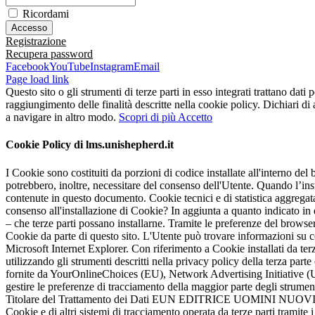
Ricordami
Registrazione
Recupera password
Facebook
YouTube
Instagram
Email
Page load link
Questo sito o gli strumenti di terze parti in esso integrati trattano dati 
raggiungimento delle finalità descritte nella cookie policy. Dichiari d
a navigare in altro modo.
Scopri di più
Accetto
Cookie Policy di lms.unishepherd.it
I Cookie sono costituiti da porzioni di codice installate all'interno del 
potrebbero, inoltre, necessitare del consenso dell'Utente. Quando l’i
contenute in questo documento. Cookie tecnici e di statistica aggregata
consenso all'installazione di Cookie? In aggiunta a quanto indicato in
– che terze parti possano installarne. Tramite le preferenze del browser
Cookie da parte di questo sito. L'Utente può trovare informazioni su 
Microsoft Internet Explorer. Con riferimento a Cookie installati da terze
utilizzando gli strumenti descritti nella privacy policy della terza par
fornite da YourOnlineChoices (EU), Network Advertising Initiative (
gestire le preferenze di tracciamento della maggior parte degli strumenti
Titolare del Trattamento dei Dati EUN EDITRICE UOMINI NUOVI SRL -
Cookie e di altri sistemi di tracciamento operata da terze parti tramite 