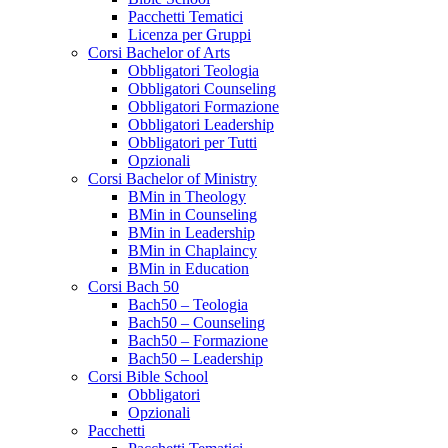
Pacchetti Tematici
Licenza per Gruppi
Corsi Bachelor of Arts
Obbligatori Teologia
Obbligatori Counseling
Obbligatori Formazione
Obbligatori Leadership
Obbligatori per Tutti
Opzionali
Corsi Bachelor of Ministry
BMin in Theology
BMin in Counseling
BMin in Leadership
BMin in Chaplaincy
BMin in Education
Corsi Bach 50
Bach50 – Teologia
Bach50 – Counseling
Bach50 – Formazione
Bach50 – Leadership
Corsi Bible School
Obbligatori
Opzionali
Pacchetti