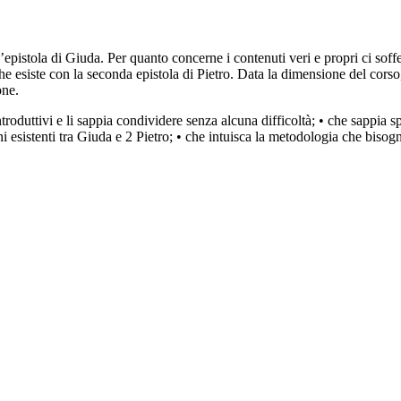
dell’epistola di Giuda. Per quanto concerne i contenuti veri e propri ci 
 che esiste con la seconda epistola di Pietro. Data la dimensione del cor
one.
troduttivi e li sappia condividere senza alcuna difficoltà; • che sappia 
i esistenti tra Giuda e 2 Pietro; • che intuisca la metodologia che bisog