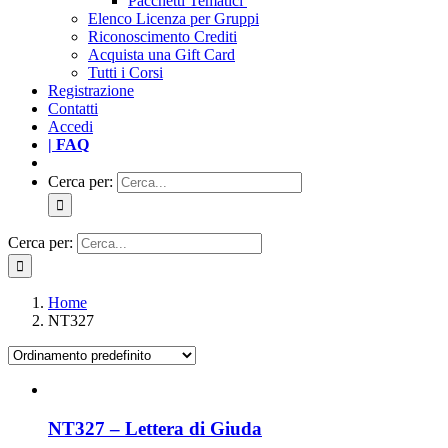
Pacchetti Tematici
Elenco Licenza per Gruppi
Riconoscimento Crediti
Acquista una Gift Card
Tutti i Corsi
Registrazione
Contatti
Accedi
| FAQ
Cerca per:
Cerca per:
Home
NT327
NT327 – Lettera di Giuda