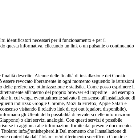
ltri identificatori necessari per il funzionamento e per il
ndendo questa informativa, cliccando un link o un pulsante o continuando
 finalità descritte. Alcune delle finalità di installazione dei Cookie
può essere revocato liberamente in ogni momento seguendo le istruzioni
o delle preferenze, ottimizzazione e statistica Come posso esprimere il
 direttamente all'interno del proprio browser ed impedire – ad esempio
ookie in cui venga eventualmente salvato il consenso all'installazione di
seguenti indirizzi: Google Chrome, Mozilla Firefox, Apple Safari e
consenso visitando il relativo link di opt out (qualora disponibile),
 informano gli Utenti della possibilità di avvalersi delle informazioni
one) o altri servizi analoghi. Con questi servizi è possibile
li risorse in aggiunta alle informazioni fornite dal presente documento.
olare: info@unishepherd.it Dal momento che l'installazione di
mente controllata dal Titolare, ogni riferimento specifico a Cookie e