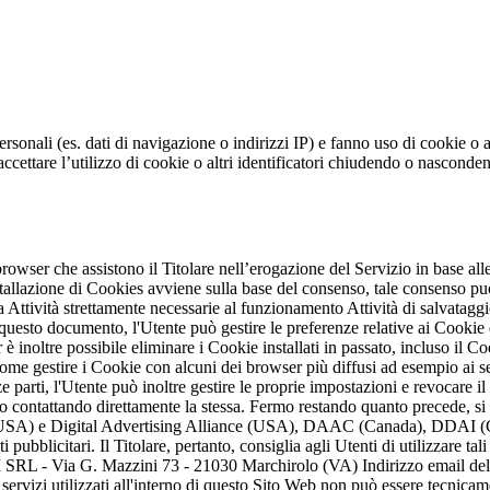
personali (es. dati di navigazione o indirizzi IP) e fanno uso di cookie o a
i accettare l’utilizzo di cookie o altri identificatori chiudendo o nasco
browser che assistono il Titolare nell’erogazione del Servizio in base alle
nstallazione di Cookies avviene sulla base del consenso, tale consenso 
 Attività strettamente necessarie al funzionamento Attività di salvataggi
 questo documento, l'Utente può gestire le preferenze relative ai Cookie
 è inoltre possibile eliminare i Cookie installati in passato, incluso il C
come gestire i Cookie con alcuni dei browser più diffusi ad esempio ai 
 parti, l'Utente può inoltre gestire le proprie impostazioni e revocare il 
te o contattando direttamente la stessa. Fermo restando quanto precede, si
USA) e Digital Advertising Alliance (USA), DAAC (Canada), DDAI (Giapp
 pubblicitari. Il Titolare, pertanto, consiglia agli Utenti di utilizzare ta
 Via G. Mazzini 73 - 21030 Marchirolo (VA) Indirizzo email del Tit
i servizi utilizzati all'interno di questo Sito Web non può essere tecnica