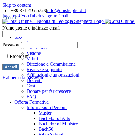
Skip to content
Tel. +39 371 495 5729
|
info@unishepherd.it
Facebook
YouTube
Instagram
Email
Accedi
Nome utente o indirizzo email
Home
SIU
Formazione
Password
Chi Siamo
Visione
Ricordami
Valori
Direzione e Commissione
Risorse e supporto
Affiliazioni e autorizzazioni
Hai perso la password
Docenti
Costi
Donare per far crescere
FAQ
Offerta Formativa
Informazioni Percorsi
Master
Bachelor of Arts
Bachelor of Ministry
Bach50
Bible School