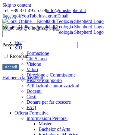
Skip to content
Tel. +39 371 495 5729
|
info@unishepherd.it
Facebook
YouTube
Instagram
Email
Accedi
Nome utente o indirizzo email
Home
Password
SIU
Formazione
Ricordami
Chi Siamo
Visione
Valori
Direzione e Commissione
Hai perso la password
Risorse e supporto
Affiliazioni e autorizzazioni
Docenti
Costi
Donare per far crescere
FAQ
Offerta Formativa
Informazioni Percorsi
Master
Bachelor of Arts
Bachelor of Ministry