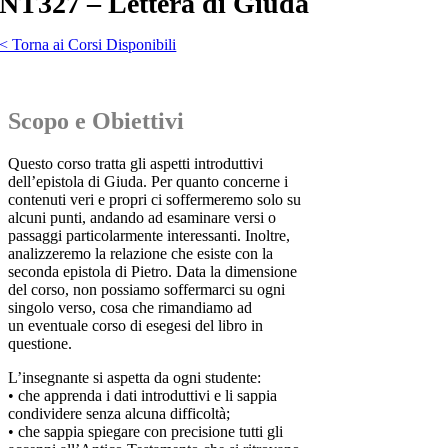
NT327 – Lettera di Giuda
< Torna ai Corsi Disponibili
Scopo e Obiettivi
Questo corso tratta gli aspetti introduttivi
dell’epistola di Giuda. Per quanto concerne i
contenuti veri e propri ci soffermeremo solo su
alcuni punti, andando ad esaminare versi o
passaggi particolarmente interessanti. Inoltre,
analizzeremo la relazione che esiste con la
seconda epistola di Pietro. Data la dimensione
del corso, non possiamo soffermarci su ogni
singolo verso, cosa che rimandiamo ad
un eventuale corso di esegesi del libro in
questione.
L’insegnante si aspetta da ogni studente:
• che apprenda i dati introduttivi e li sappia
condividere senza alcuna difficoltà;
• che sappia spiegare con precisione tutti gli