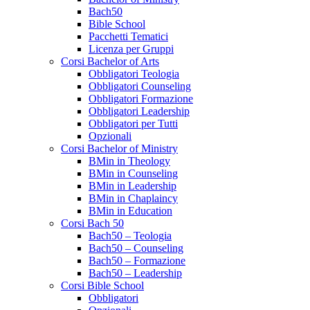
Bach50
Bible School
Pacchetti Tematici
Licenza per Gruppi
Corsi Bachelor of Arts
Obbligatori Teologia
Obbligatori Counseling
Obbligatori Formazione
Obbligatori Leadership
Obbligatori per Tutti
Opzionali
Corsi Bachelor of Ministry
BMin in Theology
BMin in Counseling
BMin in Leadership
BMin in Chaplaincy
BMin in Education
Corsi Bach 50
Bach50 – Teologia
Bach50 – Counseling
Bach50 – Formazione
Bach50 – Leadership
Corsi Bible School
Obbligatori