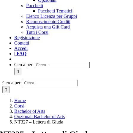
Opzionali
Pacchetti
Pacchetti Tematici
Elenco Licenza per Gruppi
Riconoscimento Crediti
Acquista una Gift Card
Tutti i Corsi
Registrazione
Contatti
Accedi
| FAQ
Cerca per:
Cerca per:
Home
Corsi
Bachelor of Arts
Opzionali Bachelor of Arts
NT327 – Lettera di Giuda