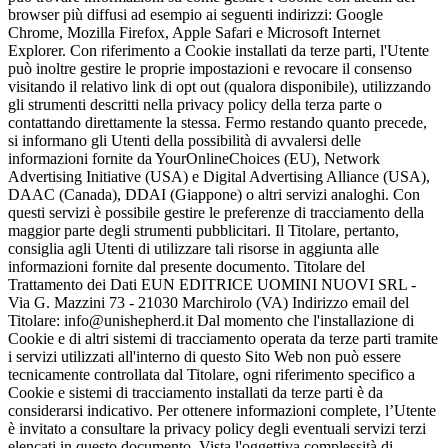
browser più diffusi ad esempio ai seguenti indirizzi: Google
Chrome, Mozilla Firefox, Apple Safari e Microsoft Internet
Explorer. Con riferimento a Cookie installati da terze parti, l'Utente
può inoltre gestire le proprie impostazioni e revocare il consenso
visitando il relativo link di opt out (qualora disponibile), utilizzando
gli strumenti descritti nella privacy policy della terza parte o
contattando direttamente la stessa. Fermo restando quanto precede,
si informano gli Utenti della possibilità di avvalersi delle
informazioni fornite da YourOnlineChoices (EU), Network
Advertising Initiative (USA) e Digital Advertising Alliance (USA),
DAAC (Canada), DDAI (Giappone) o altri servizi analoghi. Con
questi servizi è possibile gestire le preferenze di tracciamento della
maggior parte degli strumenti pubblicitari. Il Titolare, pertanto,
consiglia agli Utenti di utilizzare tali risorse in aggiunta alle
informazioni fornite dal presente documento. Titolare del
Trattamento dei Dati EUN EDITRICE UOMINI NUOVI SRL -
Via G. Mazzini 73 - 21030 Marchirolo (VA) Indirizzo email del
Titolare: info@unishepherd.it Dal momento che l'installazione di
Cookie e di altri sistemi di tracciamento operata da terze parti tramite
i servizi utilizzati all'interno di questo Sito Web non può essere
tecnicamente controllata dal Titolare, ogni riferimento specifico a
Cookie e sistemi di tracciamento installati da terze parti è da
considerarsi indicativo. Per ottenere informazioni complete, l’Utente
è invitato a consultare la privacy policy degli eventuali servizi terzi
elencati in questo documento. Vista l'oggettiva complessità di