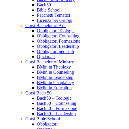
Bach50
Bible School
Pacchetti Tematici
Licenza per Gruppi
Corsi Bachelor of Arts
Obbligatori Teologia
Obbligatori Counseling
Obbligatori Formazione
Obbligatori Leadership
Obbligatori per Tutti
Opzionali
Corsi Bachelor of Ministry
BMin in Theology
BMin in Counseling
BMin in Leadership
BMin in Chaplaincy
BMin in Education
Corsi Bach 50
Bach50 – Teologia
Bach50 – Counseling
Bach50 – Formazione
Bach50 – Leadership
Corsi Bible School
Obbligatori