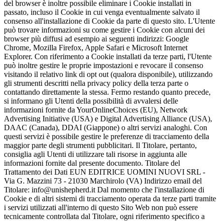
del browser è inoltre possibile eliminare i Cookie installati in
passato, incluso il Cookie in cui venga eventualmente salvato il
consenso all'installazione di Cookie da parte di questo sito. L'Utente
può trovare informazioni su come gestire i Cookie con alcuni dei
browser più diffusi ad esempio ai seguenti indirizzi: Google
Chrome, Mozilla Firefox, Apple Safari e Microsoft Internet
Explorer. Con riferimento a Cookie installati da terze parti, l'Utente
può inoltre gestire le proprie impostazioni e revocare il consenso
visitando il relativo link di opt out (qualora disponibile), utilizzando
gli strumenti descritti nella privacy policy della terza parte o
contattando direttamente la stessa. Fermo restando quanto precede,
si informano gli Utenti della possibilità di avvalersi delle
informazioni fornite da YourOnlineChoices (EU), Network
Advertising Initiative (USA) e Digital Advertising Alliance (USA),
DAAC (Canada), DDAI (Giappone) o altri servizi analoghi. Con
questi servizi è possibile gestire le preferenze di tracciamento della
maggior parte degli strumenti pubblicitari. Il Titolare, pertanto,
consiglia agli Utenti di utilizzare tali risorse in aggiunta alle
informazioni fornite dal presente documento. Titolare del
Trattamento dei Dati EUN EDITRICE UOMINI NUOVI SRL -
Via G. Mazzini 73 - 21030 Marchirolo (VA) Indirizzo email del
Titolare: info@unishepherd.it Dal momento che l'installazione di
Cookie e di altri sistemi di tracciamento operata da terze parti tramite
i servizi utilizzati all'interno di questo Sito Web non può essere
tecnicamente controllata dal Titolare, ogni riferimento specifico a