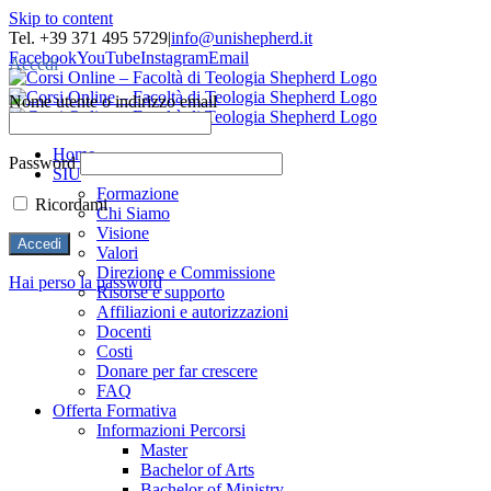
Skip to content
Tel. +39 371 495 5729
|
info@unishepherd.it
Facebook
YouTube
Instagram
Email
Accedi
Nome utente o indirizzo email
Home
Password
SIU
Formazione
Ricordami
Chi Siamo
Visione
Valori
Direzione e Commissione
Hai perso la password
Risorse e supporto
Affiliazioni e autorizzazioni
Docenti
Costi
Donare per far crescere
FAQ
Offerta Formativa
Informazioni Percorsi
Master
Bachelor of Arts
Bachelor of Ministry