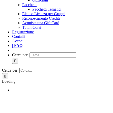
Opzionali
Pacchetti
Pacchetti Tematici
Elenco Licenza per Gruppi
Riconoscimento Crediti
Acquista una Gift Card
Tutti i Corsi
Registrazione
Contatti
Accedi
| FAQ
Cerca per:
Cerca per:
Loading...