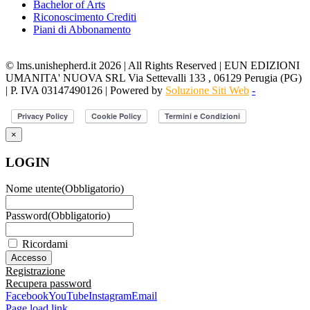
Bachelor of Arts
Riconoscimento Crediti
Piani di Abbonamento
© lms.unishepherd.it 2026 | All Rights Reserved | EUN EDIZIONI
UMANITA' NUOVA SRL Via Settevalli 133 , 06129 Perugia (PG)
| P. IVA 03147490126 | Powered by
Soluzione Siti Web
-
×
LOGIN
Nome utente
(Obbligatorio)
Password
(Obbligatorio)
Ricordami
Registrazione
Recupera password
Facebook
YouTube
Instagram
Email
Page load link