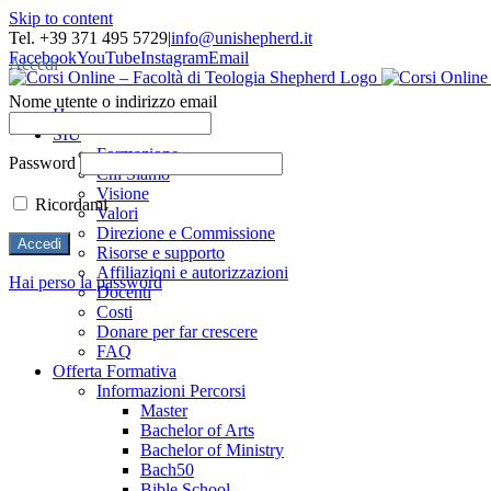
Skip to content
Tel. +39 371 495 5729
|
info@unishepherd.it
Facebook
YouTube
Instagram
Email
Accedi
Nome utente o indirizzo email
Home
SIU
Formazione
Password
Chi Siamo
Visione
Ricordami
Valori
Direzione e Commissione
Risorse e supporto
Affiliazioni e autorizzazioni
Hai perso la password
Docenti
Costi
Donare per far crescere
FAQ
Offerta Formativa
Informazioni Percorsi
Master
Bachelor of Arts
Bachelor of Ministry
Bach50
Bible School