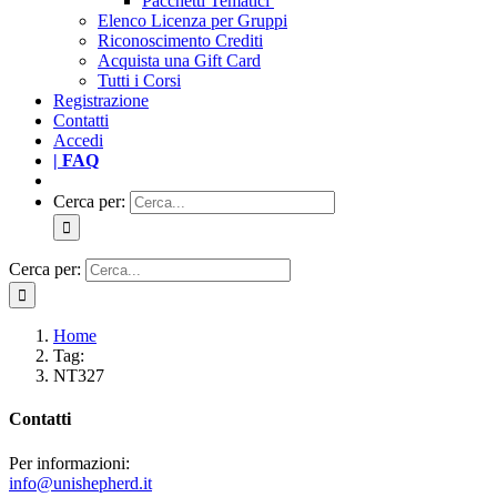
Pacchetti Tematici
Elenco Licenza per Gruppi
Riconoscimento Crediti
Acquista una Gift Card
Tutti i Corsi
Registrazione
Contatti
Accedi
| FAQ
Cerca per:
Cerca per:
Home
Tag:
NT327
Contatti
Per informazioni:
info@unishepherd.it