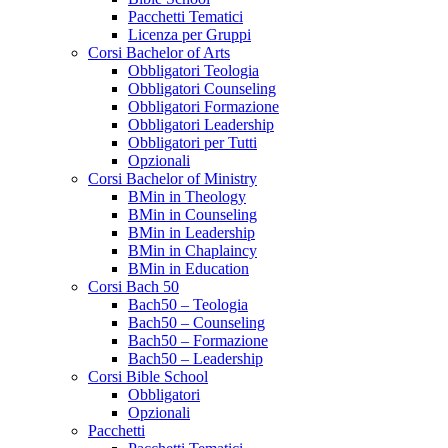
Pacchetti Tematici
Licenza per Gruppi
Corsi Bachelor of Arts
Obbligatori Teologia
Obbligatori Counseling
Obbligatori Formazione
Obbligatori Leadership
Obbligatori per Tutti
Opzionali
Corsi Bachelor of Ministry
BMin in Theology
BMin in Counseling
BMin in Leadership
BMin in Chaplaincy
BMin in Education
Corsi Bach 50
Bach50 – Teologia
Bach50 – Counseling
Bach50 – Formazione
Bach50 – Leadership
Corsi Bible School
Obbligatori
Opzionali
Pacchetti