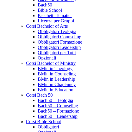
Bach50
Bible School
Pacchetti Tematici
Licenza per Gruppi
Corsi Bachelor of Arts
Obbligatori Teologia
Obbligatori Counseling
Obbligatori Formazione
Obbligatori Leadership
Obbligatori per Tutti
Opzionali
Corsi Bachelor of Ministry
BMin in Theology
BMin in Counseling
BMin in Leadership
BMin in Chaplaincy
BMin in Education
Corsi Bach 50
Bach50 – Teologia
Bach50 – Counseling
Bach50 – Formazione
Bach50 – Leadership
Corsi Bible School
Obbligatori