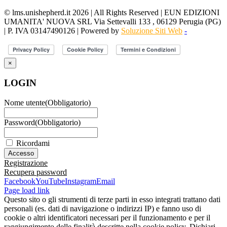
© lms.unishepherd.it 2026 | All Rights Reserved | EUN EDIZIONI
UMANITA' NUOVA SRL Via Settevalli 133 , 06129 Perugia (PG)
| P. IVA 03147490126 | Powered by
Soluzione Siti Web
-
×
LOGIN
Nome utente
(Obbligatorio)
Password
(Obbligatorio)
Ricordami
Registrazione
Recupera password
Facebook
YouTube
Instagram
Email
Page load link
Questo sito o gli strumenti di terze parti in esso integrati trattano dati
personali (es. dati di navigazione o indirizzi IP) e fanno uso di
cookie o altri identificatori necessari per il funzionamento e per il
raggiungimento delle finalità descritte nella cookie policy. Dichiari