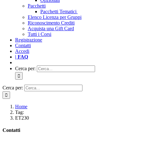
Opzionali
Pacchetti
Pacchetti Tematici
Elenco Licenza per Gruppi
Riconoscimento Crediti
Acquista una Gift Card
Tutti i Corsi
Registrazione
Contatti
Accedi
| FAQ
Cerca per:
Cerca per:
Home
Tag:
ET230
Contatti