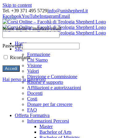
Skip to content
Tel. +39 371 495 5729
|
info@unishepherd.it
Facebook
YouTube
Instagram
Email
Accedi
Nome utente o indirizzo email
Home
Password
SIU
Formazione
Ricordami
Chi Siamo
Visione
Valori
Direzione e Commissione
Hai perso la password
Risorse e supporto
Affiliazioni e autorizzazioni
Docenti
Costi
Donare per far crescere
FAQ
Offerta Formativa
Informazioni Percorsi
Master
Bachelor of Arts
Bachelor of Ministry