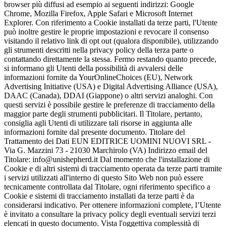
browser più diffusi ad esempio ai seguenti indirizzi: Google
Chrome, Mozilla Firefox, Apple Safari e Microsoft Internet
Explorer. Con riferimento a Cookie installati da terze parti, l'Utente
può inoltre gestire le proprie impostazioni e revocare il consenso
visitando il relativo link di opt out (qualora disponibile), utilizzando
gli strumenti descritti nella privacy policy della terza parte o
contattando direttamente la stessa. Fermo restando quanto precede,
si informano gli Utenti della possibilità di avvalersi delle
informazioni fornite da YourOnlineChoices (EU), Network
Advertising Initiative (USA) e Digital Advertising Alliance (USA),
DAAC (Canada), DDAI (Giappone) o altri servizi analoghi. Con
questi servizi è possibile gestire le preferenze di tracciamento della
maggior parte degli strumenti pubblicitari. Il Titolare, pertanto,
consiglia agli Utenti di utilizzare tali risorse in aggiunta alle
informazioni fornite dal presente documento. Titolare del
Trattamento dei Dati EUN EDITRICE UOMINI NUOVI SRL -
Via G. Mazzini 73 - 21030 Marchirolo (VA) Indirizzo email del
Titolare: info@unishepherd.it Dal momento che l'installazione di
Cookie e di altri sistemi di tracciamento operata da terze parti tramite
i servizi utilizzati all'interno di questo Sito Web non può essere
tecnicamente controllata dal Titolare, ogni riferimento specifico a
Cookie e sistemi di tracciamento installati da terze parti è da
considerarsi indicativo. Per ottenere informazioni complete, l’Utente
è invitato a consultare la privacy policy degli eventuali servizi terzi
elencati in questo documento. Vista l'oggettiva complessità di