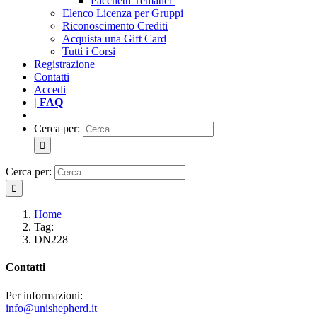
Pacchetti Tematici
Elenco Licenza per Gruppi
Riconoscimento Crediti
Acquista una Gift Card
Tutti i Corsi
Registrazione
Contatti
Accedi
| FAQ
Cerca per:
Cerca per:
Home
Tag:
DN228
Contatti
Per informazioni:
info@unishepherd.it