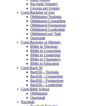
Pacchetti Tematici
Licenza per Gruppi
Corsi Bachelor of Arts
Obbligatori Teologia
Obbligatori Counseling
Obbligatori Formazione
Obbligatori Leadership
Obbligatori per Tutti
Opzionali
Corsi Bachelor of Ministry
BMin in Theology
BMin in Counseling
BMin in Leadership
BMin in Chaplaincy
BMin in Education
Corsi Bach 50
Bach50 – Teologia
Bach50 – Counseling
Bach50 – Formazione
Bach50 – Leadership
Corsi Bible School
Obbligatori
Opzionali
Pacchetti