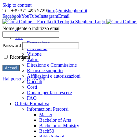
Skip to content
Tel. +39 371 495 5729
|
info@unishepherd.it
Facebook
YouTube
Instagram
Email
Accedi
Nome utente o indirizzo email
Home
SIU
Formazione
Password
Chi Siamo
Visione
Ricordami
Valori
Direzione e Commissione
Risorse e supporto
Affiliazioni e autorizzazioni
Hai perso la password
Docenti
Costi
Donare per far crescere
FAQ
Offerta Formativa
Informazioni Percorsi
Master
Bachelor of Arts
Bachelor of Ministry
Bach50
Bible School