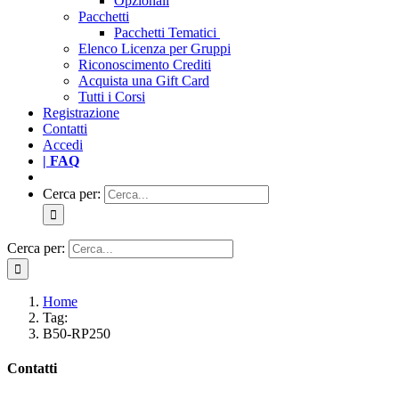
Opzionali
Pacchetti
Pacchetti Tematici
Elenco Licenza per Gruppi
Riconoscimento Crediti
Acquista una Gift Card
Tutti i Corsi
Registrazione
Contatti
Accedi
| FAQ
Cerca per:
Cerca per:
Home
Tag:
B50-RP250
Contatti