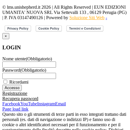
© lms.unishepherd.it 2026 | All Rights Reserved | EUN EDIZIONI
UMANITA' NUOVA SRL Via Settevalli 133 , 06129 Perugia (PG)
| P. IVA 03147490126 | Powered by
Soluzione Siti Web
-
×
LOGIN
Nome utente
(Obbligatorio)
Password
(Obbligatorio)
Ricordami
Registrazione
Recupera password
Facebook
YouTube
Instagram
Email
Page load link
Questo sito o gli strumenti di terze parti in esso integrati trattano dati
personali (es. dati di navigazione o indirizzi IP) e fanno uso di
cookie o altri identificatori necessari per il funzionamento e per il
raggiungimento delle finalità descritte nella cookie policy. Dichiari