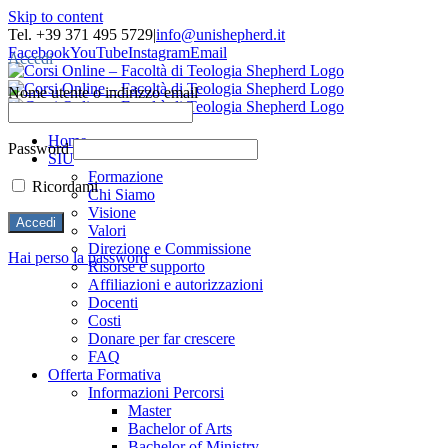
Skip to content
Tel. +39 371 495 5729
|
info@unishepherd.it
Facebook
YouTube
Instagram
Email
Accedi
Nome utente o indirizzo email
Home
Password
SIU
Formazione
Ricordami
Chi Siamo
Visione
Valori
Direzione e Commissione
Hai perso la password
Risorse e supporto
Affiliazioni e autorizzazioni
Docenti
Costi
Donare per far crescere
FAQ
Offerta Formativa
Informazioni Percorsi
Master
Bachelor of Arts
Bachelor of Ministry