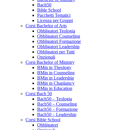
Bach50
Bible School
Pacchetti Tematici
Licenza per Gruppi
Corsi Bachelor of Arts
Obbligatori Teologia
Obbligatori Counseling
Obbligatori Formazione
Obbligatori Leadership
Obbligatori per Tutti
Opzionali
Corsi Bachelor of Ministry
BMin in Theology
BMin in Counseling
BMin in Leadership
BMin in Chaplaincy
BMin in Education
Corsi Bach 50
Bach50 – Teologia
Bach50 – Counseling
Bach50 – Formazione
Bach50 – Leadership
Corsi Bible School
Obbligatori