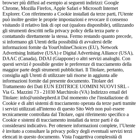
browser più diffusi ad esempio ai seguenti indirizzi: Google
Chrome, Mozilla Firefox, Apple Safari e Microsoft Internet
Explorer. Con riferimento a Cookie installati da terze parti, l'Utente
può inoltre gestire le proprie impostazioni e revocare il consenso
visitando il relativo link di opt out (qualora disponibile), utilizzando
gli strumenti descritti nella privacy policy della terza parte o
contattando direttamente la stessa. Fermo restando quanto precede,
si informano gli Utenti della possibilità di avvalersi delle
informazioni fornite da YourOnlineChoices (EU), Network
Advertising Initiative (USA) e Digital Advertising Alliance (USA),
DAAC (Canada), DDAI (Giappone) o altri servizi analoghi. Con
questi servizi è possibile gestire le preferenze di tracciamento della
maggior parte degli strumenti pubblicitari. Il Titolare, pertanto,
consiglia agli Utenti di utilizzare tali risorse in aggiunta alle
informazioni fornite dal presente documento. Titolare del
Trattamento dei Dati EUN EDITRICE UOMINI NUOVI SRL -
Via G. Mazzini 73 - 21030 Marchirolo (VA) Indirizzo email del
Titolare: info@unishepherd.it Dal momento che l'installazione di
Cookie e di altri sistemi di tracciamento operata da terze parti tramite
i servizi utilizzati all'interno di questo Sito Web non può essere
tecnicamente controllata dal Titolare, ogni riferimento specifico a
Cookie e sistemi di tracciamento installati da terze parti è da
considerarsi indicativo. Per ottenere informazioni complete, l’Utente
è invitato a consultare la privacy policy degli eventuali servizi terzi
elencati in questo documento. Vista l'oggettiva complessità di