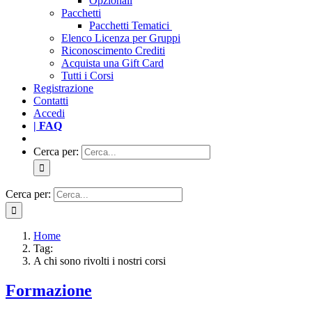
Opzionali
Pacchetti
Pacchetti Tematici
Elenco Licenza per Gruppi
Riconoscimento Crediti
Acquista una Gift Card
Tutti i Corsi
Registrazione
Contatti
Accedi
| FAQ
Cerca per:
Cerca per:
Home
Tag:
A chi sono rivolti i nostri corsi
Formazione