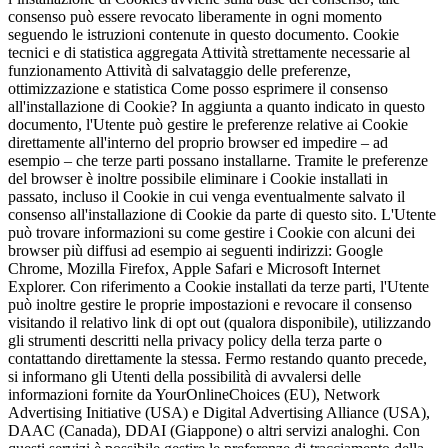
consenso può essere revocato liberamente in ogni momento
seguendo le istruzioni contenute in questo documento. Cookie
tecnici e di statistica aggregata Attività strettamente necessarie al
funzionamento Attività di salvataggio delle preferenze,
ottimizzazione e statistica Come posso esprimere il consenso
all'installazione di Cookie? In aggiunta a quanto indicato in questo
documento, l'Utente può gestire le preferenze relative ai Cookie
direttamente all'interno del proprio browser ed impedire – ad
esempio – che terze parti possano installarne. Tramite le preferenze
del browser è inoltre possibile eliminare i Cookie installati in
passato, incluso il Cookie in cui venga eventualmente salvato il
consenso all'installazione di Cookie da parte di questo sito. L'Utente
può trovare informazioni su come gestire i Cookie con alcuni dei
browser più diffusi ad esempio ai seguenti indirizzi: Google
Chrome, Mozilla Firefox, Apple Safari e Microsoft Internet
Explorer. Con riferimento a Cookie installati da terze parti, l'Utente
può inoltre gestire le proprie impostazioni e revocare il consenso
visitando il relativo link di opt out (qualora disponibile), utilizzando
gli strumenti descritti nella privacy policy della terza parte o
contattando direttamente la stessa. Fermo restando quanto precede,
si informano gli Utenti della possibilità di avvalersi delle
informazioni fornite da YourOnlineChoices (EU), Network
Advertising Initiative (USA) e Digital Advertising Alliance (USA),
DAAC (Canada), DDAI (Giappone) o altri servizi analoghi. Con