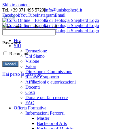
Skip to content
Tel. +39 371 495 5729
|
info@unishepherd.it
Facebook
YouTube
Instagram
Email
Accedi
Nome utente o indirizzo email
Home
Password
SIU
Formazione
Ricordami
Chi Siamo
Visione
Valori
Direzione e Commissione
Hai perso la password
Risorse e supporto
Affiliazioni e autorizzazioni
Docenti
Costi
Donare per far crescere
FAQ
Offerta Formativa
Informazioni Percorsi
Master
Bachelor of Arts
Bachelor of Ministry