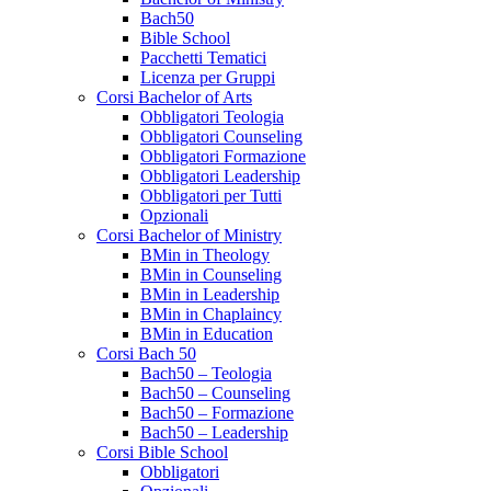
Bach50
Bible School
Pacchetti Tematici
Licenza per Gruppi
Corsi Bachelor of Arts
Obbligatori Teologia
Obbligatori Counseling
Obbligatori Formazione
Obbligatori Leadership
Obbligatori per Tutti
Opzionali
Corsi Bachelor of Ministry
BMin in Theology
BMin in Counseling
BMin in Leadership
BMin in Chaplaincy
BMin in Education
Corsi Bach 50
Bach50 – Teologia
Bach50 – Counseling
Bach50 – Formazione
Bach50 – Leadership
Corsi Bible School
Obbligatori