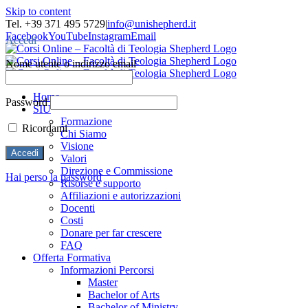
Skip to content
Tel. +39 371 495 5729
|
info@unishepherd.it
Facebook
YouTube
Instagram
Email
Accedi
Nome utente o indirizzo email
Home
Password
SIU
Formazione
Ricordami
Chi Siamo
Visione
Valori
Direzione e Commissione
Hai perso la password
Risorse e supporto
Affiliazioni e autorizzazioni
Docenti
Costi
Donare per far crescere
FAQ
Offerta Formativa
Informazioni Percorsi
Master
Bachelor of Arts
Bachelor of Ministry