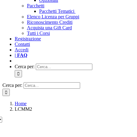
Opzionali
Pacchetti
Pacchetti Tematici
Elenco Licenza per Gruppi
Riconoscimento Crediti
Acquista una Gift Card
Tutti i Corsi
Registrazione
Contatti
Accedi
| FAQ
Cerca per:
Cerca per:
Home
LCMM2