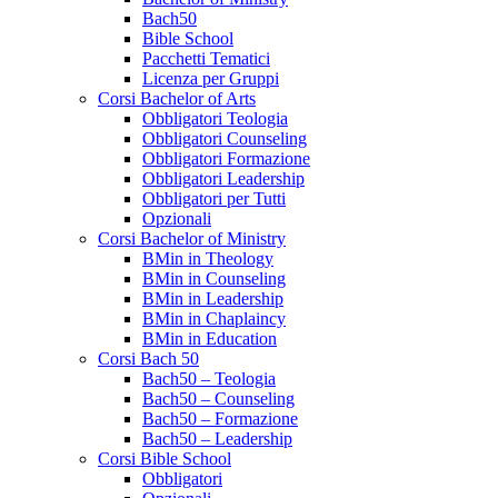
Bach50
Bible School
Pacchetti Tematici
Licenza per Gruppi
Corsi Bachelor of Arts
Obbligatori Teologia
Obbligatori Counseling
Obbligatori Formazione
Obbligatori Leadership
Obbligatori per Tutti
Opzionali
Corsi Bachelor of Ministry
BMin in Theology
BMin in Counseling
BMin in Leadership
BMin in Chaplaincy
BMin in Education
Corsi Bach 50
Bach50 – Teologia
Bach50 – Counseling
Bach50 – Formazione
Bach50 – Leadership
Corsi Bible School
Obbligatori