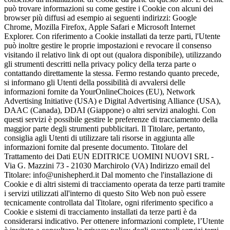
può trovare informazioni su come gestire i Cookie con alcuni dei
browser più diffusi ad esempio ai seguenti indirizzi: Google
Chrome, Mozilla Firefox, Apple Safari e Microsoft Internet
Explorer. Con riferimento a Cookie installati da terze parti, l'Utente
può inoltre gestire le proprie impostazioni e revocare il consenso
visitando il relativo link di opt out (qualora disponibile), utilizzando
gli strumenti descritti nella privacy policy della terza parte o
contattando direttamente la stessa. Fermo restando quanto precede,
si informano gli Utenti della possibilità di avvalersi delle
informazioni fornite da YourOnlineChoices (EU), Network
Advertising Initiative (USA) e Digital Advertising Alliance (USA),
DAAC (Canada), DDAI (Giappone) o altri servizi analoghi. Con
questi servizi è possibile gestire le preferenze di tracciamento della
maggior parte degli strumenti pubblicitari. Il Titolare, pertanto,
consiglia agli Utenti di utilizzare tali risorse in aggiunta alle
informazioni fornite dal presente documento. Titolare del
Trattamento dei Dati EUN EDITRICE UOMINI NUOVI SRL -
Via G. Mazzini 73 - 21030 Marchirolo (VA) Indirizzo email del
Titolare: info@unishepherd.it Dal momento che l'installazione di
Cookie e di altri sistemi di tracciamento operata da terze parti tramite
i servizi utilizzati all'interno di questo Sito Web non può essere
tecnicamente controllata dal Titolare, ogni riferimento specifico a
Cookie e sistemi di tracciamento installati da terze parti è da
considerarsi indicativo. Per ottenere informazioni complete, l’Utente