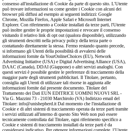
consenso all'installazione di Cookie da parte di questo sito. L'Utente
può trovare informazioni su come gestire i Cookie con alcuni dei
browser più diffusi ad esempio ai seguenti indirizzi: Google
Chrome, Mozilla Firefox, Apple Safari e Microsoft Internet
Explorer. Con riferimento a Cookie installati da terze parti, l'Utente
può inoltre gestire le proprie impostazioni e revocare il consenso
visitando il relativo link di opt out (qualora disponibile), utilizzando
gli strumenti descritti nella privacy policy della terza parte o
contattando direttamente la stessa. Fermo restando quanto precede,
si informano gli Utenti della possibilità di avvalersi delle
informazioni fornite da YourOnlineChoices (EU), Network
Advertising Initiative (USA) e Digital Advertising Alliance (USA),
DAAC (Canada), DDAI (Giappone) o altri servizi analoghi. Con
questi servizi è possibile gestire le preferenze di tracciamento della
maggior parte degli strumenti pubblicitari. Il Titolare, pertanto,
consiglia agli Utenti di utilizzare tali risorse in aggiunta alle
informazioni fornite dal presente documento. Titolare del
Trattamento dei Dati EUN EDITRICE UOMINI NUOVI SRL -
Via G. Mazzini 73 - 21030 Marchirolo (VA) Indirizzo email del
Titolare: info@unishepherd.it Dal momento che l'installazione di
Cookie e di altri sistemi di tracciamento operata da terze parti tramite
i servizi utilizzati all'interno di questo Sito Web non può essere
tecnicamente controllata dal Titolare, ogni riferimento specifico a
Cookie e sistemi di tracciamento installati da terze parti è da
considerarsi indicativo. Per ottenere informazioni complete, l’Utente