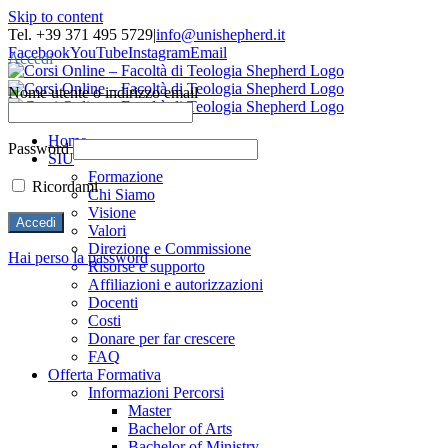
Skip to content
Tel. +39 371 495 5729
|
info@unishepherd.it
Facebook
YouTube
Instagram
Email
Accedi
Nome utente o indirizzo email
Home
Password
SIU
Formazione
Ricordami
Chi Siamo
Visione
Valori
Direzione e Commissione
Hai perso la password
Risorse e supporto
Affiliazioni e autorizzazioni
Docenti
Costi
Donare per far crescere
FAQ
Offerta Formativa
Informazioni Percorsi
Master
Bachelor of Arts
Bachelor of Ministry