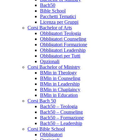
Bach50
Bible School
Pacchetti Tematici
Licenza per Gruppi
Corsi Bachelor of Arts
Obbligatori Teologia
Obbligatori Counseling
Obbligatori Formazione
Obbligatori Leadership
Obbligatori per Tutti
Opzionali
Corsi Bachelor of Ministry
BMin in Theology
BMin in Counseling
BMin in Leadership
BMin in Chaplaincy
BMin in Education
Corsi Bach 50
Bach50 – Teologia
Bach50 – Counseling
Bach50 – Formazione
Bach50 – Leadership
Corsi Bible School
Obbligatori