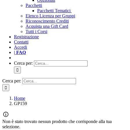
Opzionali
Pacchetti
Pacchetti Tematici
Elenco Licenza per Gruppi
Riconoscimento Crediti
Acquista una Gift Card
Tutti i Corsi
Registrazione
Contatti
Accedi
| FAQ
Cerca per:
Cerca per:
Home
GP159
Non è stato trovato nessun prodotto che corrisponde alla tua
selezione.