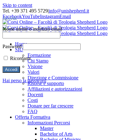
Skip to content
Tel. +39 371 495 5729
|
info@unishepherd.it
Facebook
YouTube
Instagram
Email
Accedi
Nome utente o indirizzo email
Home
Password
SIU
Formazione
Ricordami
Chi Siamo
Visione
Valori
Direzione e Commissione
Hai perso la password
Risorse e supporto
Affiliazioni e autorizzazioni
Docenti
Costi
Donare per far crescere
FAQ
Offerta Formativa
Informazioni Percorsi
Master
Bachelor of Arts
Bachelor of Ministry