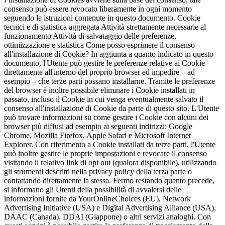
consenso può essere revocato liberamente in ogni momento
seguendo le istruzioni contenute in questo documento. Cookie
tecnici e di statistica aggregata Attività strettamente necessarie al
funzionamento Attività di salvataggio delle preferenze,
ottimizzazione e statistica Come posso esprimere il consenso
all'installazione di Cookie? In aggiunta a quanto indicato in questo
documento, l'Utente può gestire le preferenze relative ai Cookie
direttamente all'interno del proprio browser ed impedire – ad
esempio – che terze parti possano installarne. Tramite le preferenze
del browser è inoltre possibile eliminare i Cookie installati in
passato, incluso il Cookie in cui venga eventualmente salvato il
consenso all'installazione di Cookie da parte di questo sito. L'Utente
può trovare informazioni su come gestire i Cookie con alcuni dei
browser più diffusi ad esempio ai seguenti indirizzi: Google
Chrome, Mozilla Firefox, Apple Safari e Microsoft Internet
Explorer. Con riferimento a Cookie installati da terze parti, l'Utente
può inoltre gestire le proprie impostazioni e revocare il consenso
visitando il relativo link di opt out (qualora disponibile), utilizzando
gli strumenti descritti nella privacy policy della terza parte o
contattando direttamente la stessa. Fermo restando quanto precede,
si informano gli Utenti della possibilità di avvalersi delle
informazioni fornite da YourOnlineChoices (EU), Network
Advertising Initiative (USA) e Digital Advertising Alliance (USA),
DAAC (Canada), DDAI (Giappone) o altri servizi analoghi. Con