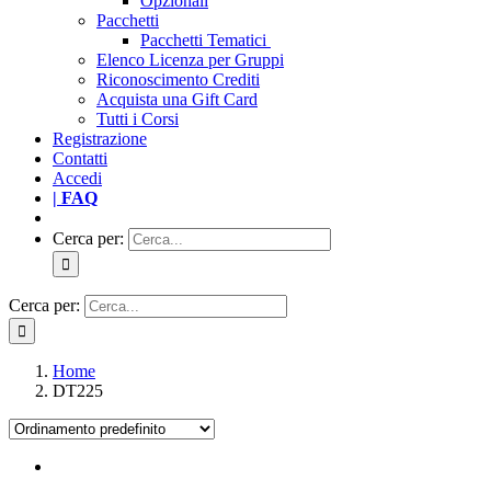
Opzionali
Pacchetti
Pacchetti Tematici
Elenco Licenza per Gruppi
Riconoscimento Crediti
Acquista una Gift Card
Tutti i Corsi
Registrazione
Contatti
Accedi
| FAQ
Cerca per:
Cerca per:
Home
DT225