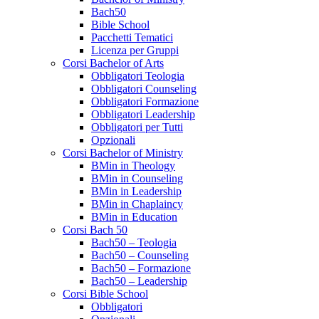
Bach50
Bible School
Pacchetti Tematici
Licenza per Gruppi
Corsi Bachelor of Arts
Obbligatori Teologia
Obbligatori Counseling
Obbligatori Formazione
Obbligatori Leadership
Obbligatori per Tutti
Opzionali
Corsi Bachelor of Ministry
BMin in Theology
BMin in Counseling
BMin in Leadership
BMin in Chaplaincy
BMin in Education
Corsi Bach 50
Bach50 – Teologia
Bach50 – Counseling
Bach50 – Formazione
Bach50 – Leadership
Corsi Bible School
Obbligatori