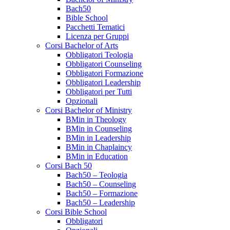
Bach50
Bible School
Pacchetti Tematici
Licenza per Gruppi
Corsi Bachelor of Arts
Obbligatori Teologia
Obbligatori Counseling
Obbligatori Formazione
Obbligatori Leadership
Obbligatori per Tutti
Opzionali
Corsi Bachelor of Ministry
BMin in Theology
BMin in Counseling
BMin in Leadership
BMin in Chaplaincy
BMin in Education
Corsi Bach 50
Bach50 – Teologia
Bach50 – Counseling
Bach50 – Formazione
Bach50 – Leadership
Corsi Bible School
Obbligatori