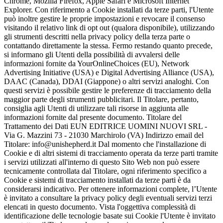
Chrome, Mozilla Firefox, Apple Safari e Microsoft Internet
Explorer. Con riferimento a Cookie installati da terze parti, l'Utente
può inoltre gestire le proprie impostazioni e revocare il consenso
visitando il relativo link di opt out (qualora disponibile), utilizzando
gli strumenti descritti nella privacy policy della terza parte o
contattando direttamente la stessa. Fermo restando quanto precede,
si informano gli Utenti della possibilità di avvalersi delle
informazioni fornite da YourOnlineChoices (EU), Network
Advertising Initiative (USA) e Digital Advertising Alliance (USA),
DAAC (Canada), DDAI (Giappone) o altri servizi analoghi. Con
questi servizi è possibile gestire le preferenze di tracciamento della
maggior parte degli strumenti pubblicitari. Il Titolare, pertanto,
consiglia agli Utenti di utilizzare tali risorse in aggiunta alle
informazioni fornite dal presente documento. Titolare del
Trattamento dei Dati EUN EDITRICE UOMINI NUOVI SRL -
Via G. Mazzini 73 - 21030 Marchirolo (VA) Indirizzo email del
Titolare: info@unishepherd.it Dal momento che l'installazione di
Cookie e di altri sistemi di tracciamento operata da terze parti tramite
i servizi utilizzati all'interno di questo Sito Web non può essere
tecnicamente controllata dal Titolare, ogni riferimento specifico a
Cookie e sistemi di tracciamento installati da terze parti è da
considerarsi indicativo. Per ottenere informazioni complete, l’Utente
è invitato a consultare la privacy policy degli eventuali servizi terzi
elencati in questo documento. Vista l'oggettiva complessità di
identificazione delle tecnologie basate sui Cookie l'Utente è invitato