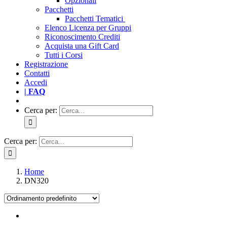
Opzionali
Pacchetti
Pacchetti Tematici
Elenco Licenza per Gruppi
Riconoscimento Crediti
Acquista una Gift Card
Tutti i Corsi
Registrazione
Contatti
Accedi
| FAQ
Cerca per:
Cerca per:
Home
DN320