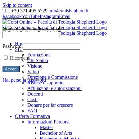
Skip to content
Tel. +39 371 495 5729
|
info@unishepherd.it
Facebook
YouTube
Instagram
Email
Accedi
Nome utente o indirizzo email
Home
Password
SIU
Formazione
Ricordami
Chi Siamo
Visione
Valori
Direzione e Commissione
Hai perso la password
Risorse e supporto
Affiliazioni e autorizzazioni
Docenti
Costi
Donare per far crescere
FAQ
Offerta Formativa
Informazioni Percorsi
Master
Bachelor of Arts
Bachelor of Ministry