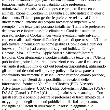
funzionamento Attività di salvataggio delle preferenze,
ottimizzazione e statistica Come posso esprimere il consenso
all'installazione di Cookie? In aggiunta a quanto indicato in questo
documento, l'Utente può gestire le preferenze relative ai Cookie
direttamente all'interno del proprio browser ed impedire – ad
esempio – che terze parti possano installarne. Tramite le preferenze
del browser è inoltre possibile eliminare i Cookie installati in
passato, incluso il Cookie in cui venga eventualmente salvato il
consenso all'installazione di Cookie da parte di questo sito. L'Utente
può trovare informazioni su come gestire i Cookie con alcuni dei
browser più diffusi ad esempio ai seguenti indirizzi: Google
Chrome, Mozilla Firefox, Apple Safari e Microsoft Internet
Explorer. Con riferimento a Cookie installati da terze parti, l'Utente
può inoltre gestire le proprie impostazioni e revocare il consenso
visitando il relativo link di opt out (qualora disponibile), utilizzando
gli strumenti descritti nella privacy policy della terza parte o
contattando direttamente la stessa. Fermo restando quanto precede,
si informano gli Utenti della possibilità di avvalersi delle
informazioni fornite da YourOnlineChoices (EU), Network
Advertising Initiative (USA) e Digital Advertising Alliance (USA),
DAAC (Canada), DDAI (Giappone) o altri servizi analoghi. Con
questi servizi è possibile gestire le preferenze di tracciamento della
maggior parte degli strumenti pubblicitari. Il Titolare, pertanto,
consiglia agli Utenti di utilizzare tali risorse in aggiunta alle