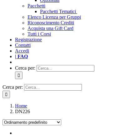
Opzionali
Pacchetti
Pacchetti Tematici
Elenco Licenza per Gruppi
Riconoscimento Crediti
Acquista una Gift Card
Tutti i Corsi
Registrazione
Contatti
Accedi
| FAQ
Cerca per:
Cerca per:
Home
DN226