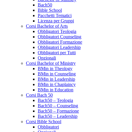
Bach50
Bible School
Pacchetti Tematici
Licenza per Gruppi
Corsi Bachelor of Arts
Obbligatori Teologia
Obbligatori Counseling
Obbligatori Formazione
Obbligatori Leadership
Obbligatori per Tutti
Opzionali
Corsi Bachelor of Ministry
BMin in Theology
BMin in Counseling
BMin in Leadership
BMin in Chaplaincy
BMin in Education
Corsi Bach 50
Bach50 – Teologia
Bach50 – Counseling
Bach50 – Formazione
Bach50 – Leadership
Corsi Bible School
Obbligatori