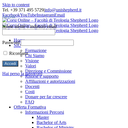
Skip to content
Tel. +39 371 495 5729
|
info@unishepherd.it
Facebook
YouTube
Instagram
Email
Accedi
Nome utente o indirizzo email
Home
Password
SIU
Formazione
Ricordami
Chi Siamo
Visione
Valori
Direzione e Commissione
Hai perso la password
Risorse e supporto
Affiliazioni e autorizzazioni
Docenti
Costi
Donare per far crescere
FAQ
Offerta Formativa
Informazioni Percorsi
Master
Bachelor of Arts
Bachelor of Ministry