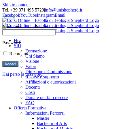
Skip to content
Tel. +39 371 495 5729
|
info@unishepherd.it
Facebook
YouTube
Instagram
Email
Accedi
Nome utente o indirizzo email
Home
Password
SIU
Formazione
Ricordami
Chi Siamo
Visione
Valori
Direzione e Commissione
Hai perso la password
Risorse e supporto
Affiliazioni e autorizzazioni
Docenti
Costi
Donare per far crescere
FAQ
Offerta Formativa
Informazioni Percorsi
Master
Bachelor of Arts
Bachelor of Ministry