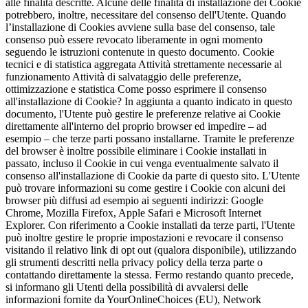
alle finalità descritte. Alcune delle finalità di installazione dei Cookie
potrebbero, inoltre, necessitare del consenso dell'Utente. Quando
l’installazione di Cookies avviene sulla base del consenso, tale
consenso può essere revocato liberamente in ogni momento
seguendo le istruzioni contenute in questo documento. Cookie
tecnici e di statistica aggregata Attività strettamente necessarie al
funzionamento Attività di salvataggio delle preferenze,
ottimizzazione e statistica Come posso esprimere il consenso
all'installazione di Cookie? In aggiunta a quanto indicato in questo
documento, l'Utente può gestire le preferenze relative ai Cookie
direttamente all'interno del proprio browser ed impedire – ad
esempio – che terze parti possano installarne. Tramite le preferenze
del browser è inoltre possibile eliminare i Cookie installati in
passato, incluso il Cookie in cui venga eventualmente salvato il
consenso all'installazione di Cookie da parte di questo sito. L'Utente
può trovare informazioni su come gestire i Cookie con alcuni dei
browser più diffusi ad esempio ai seguenti indirizzi: Google
Chrome, Mozilla Firefox, Apple Safari e Microsoft Internet
Explorer. Con riferimento a Cookie installati da terze parti, l'Utente
può inoltre gestire le proprie impostazioni e revocare il consenso
visitando il relativo link di opt out (qualora disponibile), utilizzando
gli strumenti descritti nella privacy policy della terza parte o
contattando direttamente la stessa. Fermo restando quanto precede,
si informano gli Utenti della possibilità di avvalersi delle
informazioni fornite da YourOnlineChoices (EU), Network