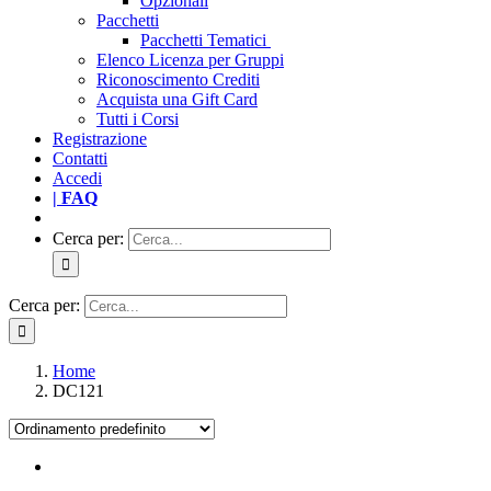
Opzionali
Pacchetti
Pacchetti Tematici
Elenco Licenza per Gruppi
Riconoscimento Crediti
Acquista una Gift Card
Tutti i Corsi
Registrazione
Contatti
Accedi
| FAQ
Cerca per:
Cerca per:
Home
DC121