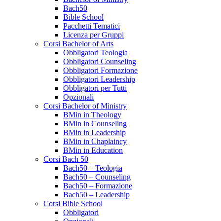
Bach50
Bible School
Pacchetti Tematici
Licenza per Gruppi
Corsi Bachelor of Arts
Obbligatori Teologia
Obbligatori Counseling
Obbligatori Formazione
Obbligatori Leadership
Obbligatori per Tutti
Opzionali
Corsi Bachelor of Ministry
BMin in Theology
BMin in Counseling
BMin in Leadership
BMin in Chaplaincy
BMin in Education
Corsi Bach 50
Bach50 – Teologia
Bach50 – Counseling
Bach50 – Formazione
Bach50 – Leadership
Corsi Bible School
Obbligatori