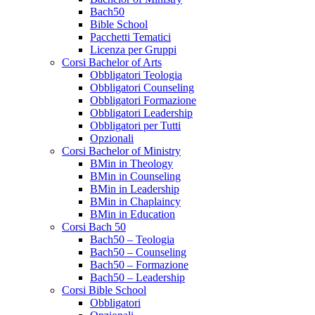
Bach50
Bible School
Pacchetti Tematici
Licenza per Gruppi
Corsi Bachelor of Arts
Obbligatori Teologia
Obbligatori Counseling
Obbligatori Formazione
Obbligatori Leadership
Obbligatori per Tutti
Opzionali
Corsi Bachelor of Ministry
BMin in Theology
BMin in Counseling
BMin in Leadership
BMin in Chaplaincy
BMin in Education
Corsi Bach 50
Bach50 – Teologia
Bach50 – Counseling
Bach50 – Formazione
Bach50 – Leadership
Corsi Bible School
Obbligatori