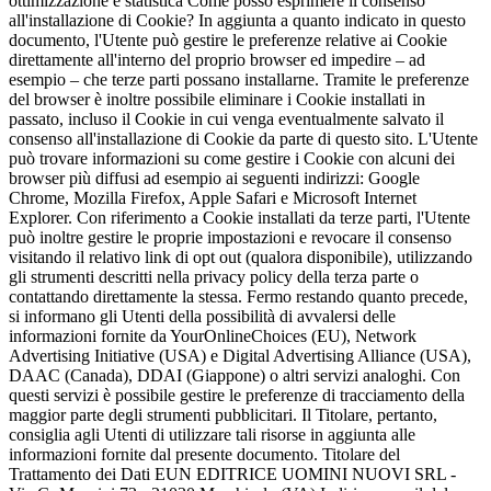
ottimizzazione e statistica Come posso esprimere il consenso
all'installazione di Cookie? In aggiunta a quanto indicato in questo
documento, l'Utente può gestire le preferenze relative ai Cookie
direttamente all'interno del proprio browser ed impedire – ad
esempio – che terze parti possano installarne. Tramite le preferenze
del browser è inoltre possibile eliminare i Cookie installati in
passato, incluso il Cookie in cui venga eventualmente salvato il
consenso all'installazione di Cookie da parte di questo sito. L'Utente
può trovare informazioni su come gestire i Cookie con alcuni dei
browser più diffusi ad esempio ai seguenti indirizzi: Google
Chrome, Mozilla Firefox, Apple Safari e Microsoft Internet
Explorer. Con riferimento a Cookie installati da terze parti, l'Utente
può inoltre gestire le proprie impostazioni e revocare il consenso
visitando il relativo link di opt out (qualora disponibile), utilizzando
gli strumenti descritti nella privacy policy della terza parte o
contattando direttamente la stessa. Fermo restando quanto precede,
si informano gli Utenti della possibilità di avvalersi delle
informazioni fornite da YourOnlineChoices (EU), Network
Advertising Initiative (USA) e Digital Advertising Alliance (USA),
DAAC (Canada), DDAI (Giappone) o altri servizi analoghi. Con
questi servizi è possibile gestire le preferenze di tracciamento della
maggior parte degli strumenti pubblicitari. Il Titolare, pertanto,
consiglia agli Utenti di utilizzare tali risorse in aggiunta alle
informazioni fornite dal presente documento. Titolare del
Trattamento dei Dati EUN EDITRICE UOMINI NUOVI SRL -