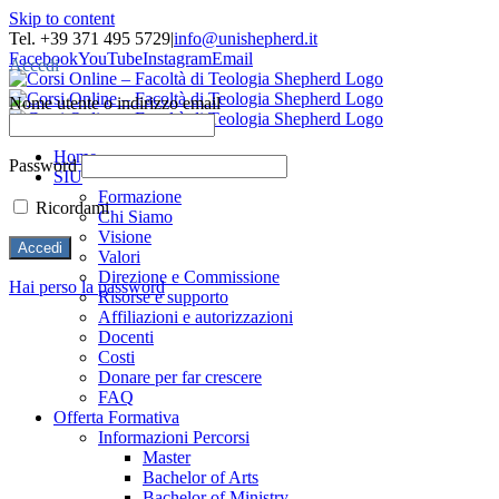
Skip to content
Tel. +39 371 495 5729
|
info@unishepherd.it
Facebook
YouTube
Instagram
Email
Accedi
Nome utente o indirizzo email
Home
Password
SIU
Formazione
Ricordami
Chi Siamo
Visione
Valori
Direzione e Commissione
Hai perso la password
Risorse e supporto
Affiliazioni e autorizzazioni
Docenti
Costi
Donare per far crescere
FAQ
Offerta Formativa
Informazioni Percorsi
Master
Bachelor of Arts
Bachelor of Ministry