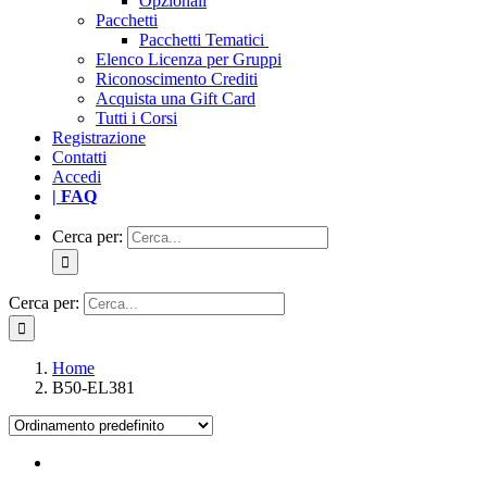
Opzionali
Pacchetti
Pacchetti Tematici
Elenco Licenza per Gruppi
Riconoscimento Crediti
Acquista una Gift Card
Tutti i Corsi
Registrazione
Contatti
Accedi
| FAQ
Cerca per:
Cerca per:
Home
B50-EL381