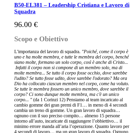
B50-EL381 – Leadership Cristiana e Lavoro di
Squadra
96.00
€
Scopo e Obiettivo
L'importanza del lavoro di squadra.
"Poiché, come il corpo è
uno e ha molte membra, e tutte le membra del corpo, benché
siano molte, formano un solo corpo, così è anche di Cristo...
Infatti il corpo non si compone di un membro solo, ma di
molte membra... Se tutto il corpo fosse occhio, dove sarebbe
l'udito? Se tutto fosse udito, dove sarebbe l'odorato? Ma ora
Dio ha collocato ciascun membro nel corpo, come ha voluto.
Se tutte le membra fossero un unico membro, dove sarebbe il
corpo? Ci sono dunque molte membra, ma c'è un unico
corpo... "
(da 1 Corinzi 12) Pensiamo al team incaricato al
cambio gomme dei gran premi di F1… in meno di 4 secondi
cambia un treno di gomme. Un gran lavoro di squadra…
ognuno con il suo preciso compito… almeno 15 persone
intorno all’auto, incaricate di raggiungere l’obbiettivo… il
minimo errore manda all’aria l’operazione. Quanto lavoro per
4 secondi di lavoro… ma un gran lavoro di squadra. Ognuno