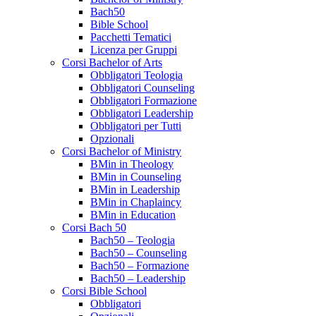
Bach50
Bible School
Pacchetti Tematici
Licenza per Gruppi
Corsi Bachelor of Arts
Obbligatori Teologia
Obbligatori Counseling
Obbligatori Formazione
Obbligatori Leadership
Obbligatori per Tutti
Opzionali
Corsi Bachelor of Ministry
BMin in Theology
BMin in Counseling
BMin in Leadership
BMin in Chaplaincy
BMin in Education
Corsi Bach 50
Bach50 – Teologia
Bach50 – Counseling
Bach50 – Formazione
Bach50 – Leadership
Corsi Bible School
Obbligatori