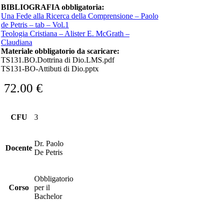
BIBLIOGRAFIA obbligatoria:
Una Fede alla Ricerca della Comprensione – Paolo
de Petris – tab – Vol.1
Teologia Cristiana – Alister E. McGrath –
Claudiana
Materiale obbligatorio da scaricare:
TS131.BO.Dottrina di Dio.LMS.pdf
TS131-BO-Attibuti di Dio.pptx
72.00
€
CFU
3
Dr. Paolo
Docente
De Petris
Obbligatorio
Corso
per il
Bachelor