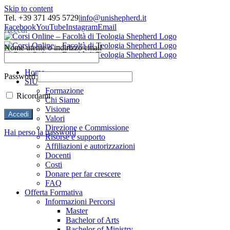
Skip to content
Tel. +39 371 495 5729
|
info@unishepherd.it
Facebook
YouTube
Instagram
Email
Accedi
Nome utente o indirizzo email
Home
Password
SIU
Formazione
Ricordami
Chi Siamo
Visione
Valori
Direzione e Commissione
Hai perso la password
Risorse e supporto
Affiliazioni e autorizzazioni
Docenti
Costi
Donare per far crescere
FAQ
Offerta Formativa
Informazioni Percorsi
Master
Bachelor of Arts
Bachelor of Ministry