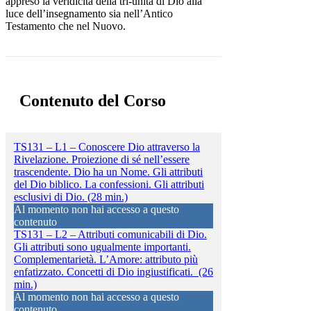
appreso la veridicità della tri-unità di Dio alla
luce dell’insegnamento sia nell’Antico
Testamento che nel Nuovo.
Contenuto del Corso
TS131 – L1 – Conoscere Dio attraverso la
Rivelazione. Proiezione di sé nell’essere
trascendente. Dio ha un Nome. Gli attributi
del Dio biblico. La confessioni. Gli attributi
esclusivi di Dio. (28 min.)
Al momento non hai accesso a questo
contenuto
TS131 – L2 – Attributi comunicabili di Dio.
Gli attributi sono ugualmente importanti.
Complementarietà. L’Amore: attributo più
enfatizzato. Concetti di Dio ingiustificati. (26
min.)
Al momento non hai accesso a questo
contenuto