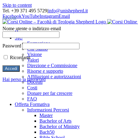
Skip to content
Tel. +39 371 495 5729
|
info@unishepherd.it
Facebook
YouTube
Instagram
Email
Accedi
Nome utente o indirizzo email
Home
SIU
Formazione
Password
Chi Siamo
Visione
Ricordami
Valori
Direzione e Commissione
Risorse e supporto
Affiliazioni e autorizzazioni
Hai perso la password
Docenti
Costi
Donare per far crescere
FAQ
Offerta Formativa
Informazioni Percorsi
Master
Bachelor of Arts
Bachelor of Ministry
Bach50
Bible School