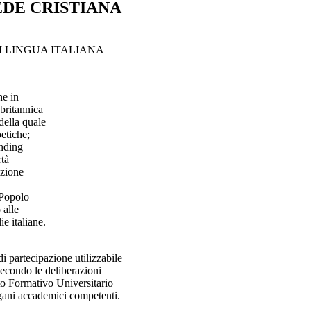
EDE CRISTIANA
 LINGUA ITALIANA
he in
britannica
ella quale
etiche;
ending
rtà
azione
 Popolo
 alle
e italiane.
 di partecipazione utilizzabile
econdo le deliberazioni
dito Formativo Universitario
rgani accademici competenti.