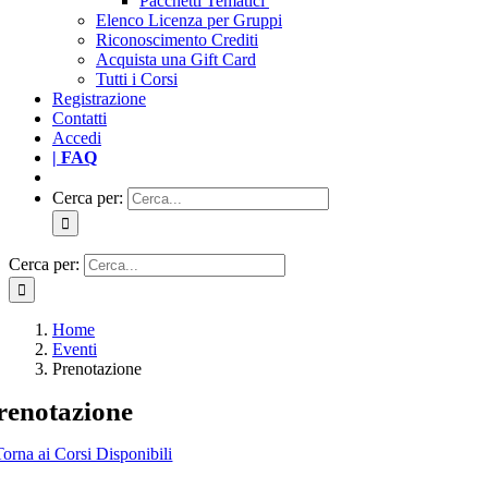
Pacchetti Tematici
Elenco Licenza per Gruppi
Riconoscimento Crediti
Acquista una Gift Card
Tutti i Corsi
Registrazione
Contatti
Accedi
| FAQ
Cerca per:
Cerca per:
Home
Eventi
Prenotazione
renotazione
Torna ai Corsi Disponibili