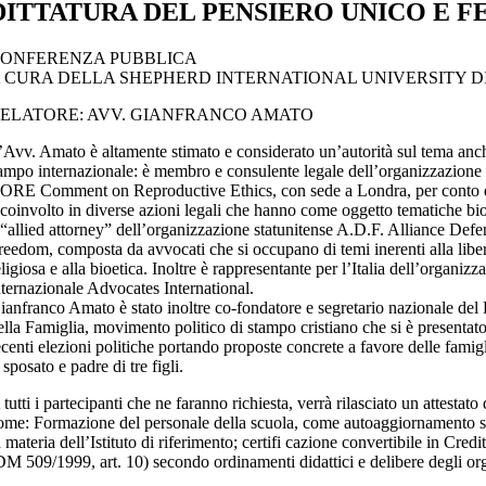
DITTATURA DEL PENSIERO UNICO E F
ONFERENZA PUBBLICA
 CURA DELLA SHEPHERD INTERNATIONAL UNIVERSITY DI
ELATORE: AVV. GIANFRANCO AMATO
’Avv. Amato è altamente stimato e considerato un’autorità sul tema anc
ampo internazionale: è membro e consulente legale dell’organizzazione 
ORE Comment on Reproductive Ethics, con sede a Londra, per conto d
 coinvolto in diverse azioni legali che hanno come oggetto tematiche bio
 “allied attorney” dell’organizzazione statunitense A.D.F. Alliance Def
reedom, composta da avvocati che si occupano di temi inerenti alla libe
eligiosa e alla bioetica. Inoltre è rappresentante per l’Italia dell’organizz
nternazionale Advocates International.
ianfranco Amato è stato inoltre co-fondatore e segretario nazionale del
ella Famiglia, movimento politico di stampo cristiano che si è presentato
ecenti elezioni politiche portando proposte concrete a favore delle famigli
 sposato e padre di tre figli.
 tutti i partecipanti che ne faranno richiesta, verrà rilasciato un attestato
ome: Formazione del personale della scuola, come autoaggiornamento s
n materia dell’Istituto di riferimento; certifi cazione convertibile in Cre
DM 509/1999, art. 10) secondo ordinamenti didattici e delibere degli o