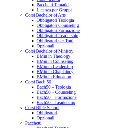
Pacchetti Tematici
Licenza per Gruppi
Corsi Bachelor of Arts
Obbligatori Teologia
Obbligatori Counseling
Obbligatori Formazione
Obbligatori Leadership
Obbligatori per Tutti
Opzionali
Corsi Bachelor of Ministry
BMin in Theology
BMin in Counseling
BMin in Leadership
BMin in Chaplaincy
BMin in Education
Corsi Bach 50
Bach50 – Teologia
Bach50 – Counseling
Bach50 – Formazione
Bach50 – Leadership
Corsi Bible School
Obbligatori
Opzionali
Pacchetti