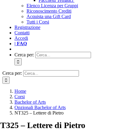
Pacchetti Tematici
Elenco Licenza per Gruppi
Riconoscimento Crediti
Acquista una Gift Card
Tutti i Corsi
Registrazione
Contatti
Accedi
| FAQ
Cerca per:
Cerca per:
Home
Corsi
Bachelor of Arts
Opzionali Bachelor of Arts
NT325 – Lettere di Pietro
T325 – Lettere di Pietro