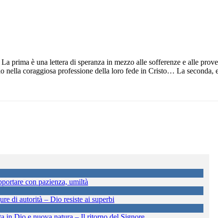
La prima è una lettera di speranza in mezzo alle sofferenze e alle prov
olo nella coraggiosa professione della loro fede in Cristo… La seconda, e
portare con pazienza, umiltà
re di autorità – Dio resiste ai superbi
a in Dio e nuova natura – Il ritorno del Signore