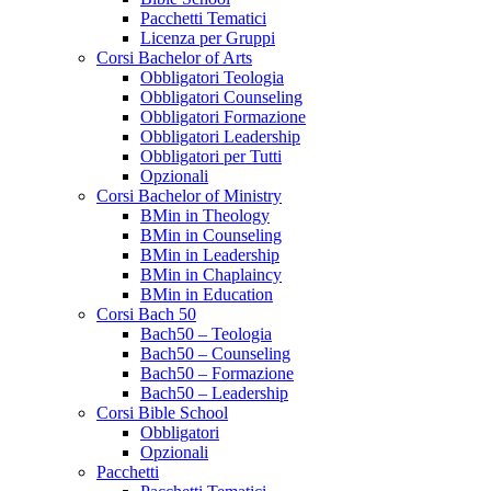
Pacchetti Tematici
Licenza per Gruppi
Corsi Bachelor of Arts
Obbligatori Teologia
Obbligatori Counseling
Obbligatori Formazione
Obbligatori Leadership
Obbligatori per Tutti
Opzionali
Corsi Bachelor of Ministry
BMin in Theology
BMin in Counseling
BMin in Leadership
BMin in Chaplaincy
BMin in Education
Corsi Bach 50
Bach50 – Teologia
Bach50 – Counseling
Bach50 – Formazione
Bach50 – Leadership
Corsi Bible School
Obbligatori
Opzionali
Pacchetti