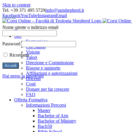
Skip to content
Tel. +39 371 495 5729
|
info@unishepherd.it
Facebook
YouTube
Instagram
Email
Accedi
Nome utente o indirizzo email
Home
SIU
Formazione
Password
Chi Siamo
Visione
Ricordami
Valori
Direzione e Commissione
Risorse e supporto
Affiliazioni e autorizzazioni
Hai perso la password
Docenti
Costi
Donare per far crescere
FAQ
Offerta Formativa
Informazioni Percorsi
Master
Bachelor of Arts
Bachelor of Ministry
Bach50
Bible School