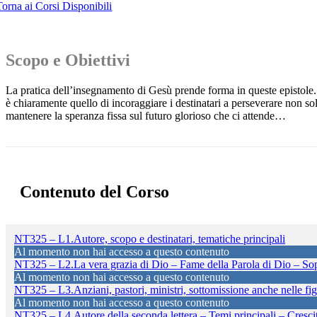
Torna ai Corsi Disponibili
Scopo e Obiettivi
La pratica dell’insegnamento di Gesù prende forma in queste epistole. 
è chiaramente quello di incoraggiare i destinatari a perseverare non s
mantenere la speranza fissa sul futuro glorioso che ci attende…
Contenuto del Corso
NT325 – L1.Autore, scopo e destinatari, tematiche principali
Al momento non hai accesso a questo contenuto
NT325 – L2.La vera grazia di Dio – Fame della Parola di Dio – Sop
Al momento non hai accesso a questo contenuto
NT325 – L3.Anziani, pastori, ministri, sottomissione anche nelle figu
Al momento non hai accesso a questo contenuto
NT325 – L4.Autore della seconda lettera – Temi principali – Crescit