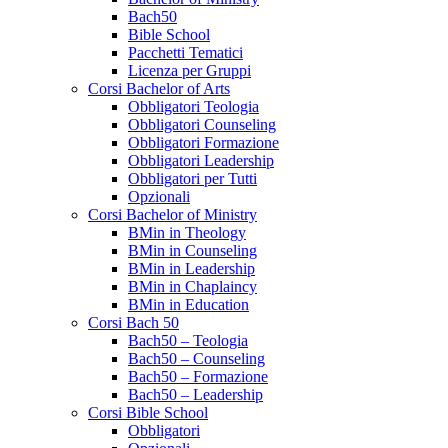
Bach50
Bible School
Pacchetti Tematici
Licenza per Gruppi
Corsi Bachelor of Arts
Obbligatori Teologia
Obbligatori Counseling
Obbligatori Formazione
Obbligatori Leadership
Obbligatori per Tutti
Opzionali
Corsi Bachelor of Ministry
BMin in Theology
BMin in Counseling
BMin in Leadership
BMin in Chaplaincy
BMin in Education
Corsi Bach 50
Bach50 – Teologia
Bach50 – Counseling
Bach50 – Formazione
Bach50 – Leadership
Corsi Bible School
Obbligatori