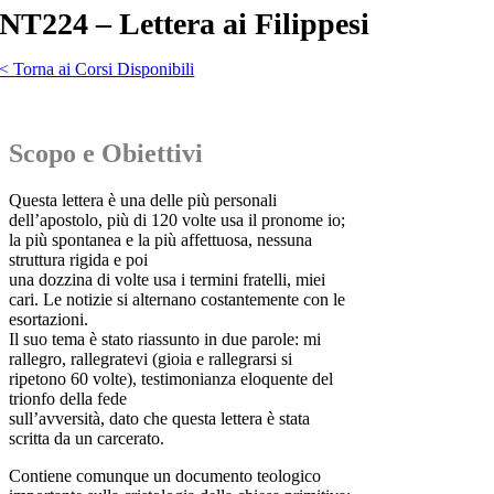
NT224 – Lettera ai Filippesi
< Torna ai Corsi Disponibili
Scopo e Obiettivi
Questa lettera è una delle più personali
dell’apostolo, più di 120 volte usa il pronome io;
la più spontanea e la più affettuosa, nessuna
struttura rigida e poi
una dozzina di volte usa i termini fratelli, miei
cari. Le notizie si alternano costantemente con le
esortazioni.
Il suo tema è stato riassunto in due parole: mi
rallegro, rallegratevi (gioia e rallegrarsi si
ripetono 60 volte), testimonianza eloquente del
trionfo della fede
sull’avversità, dato che questa lettera è stata
scritta da un carcerato.
Contiene comunque un documento teologico