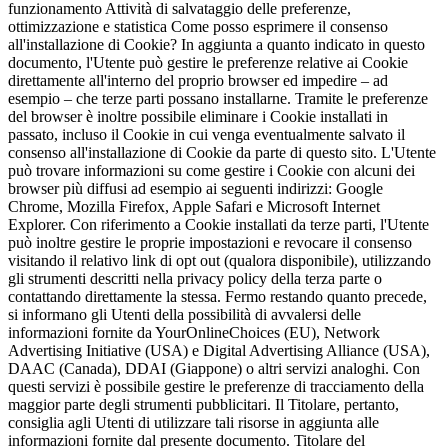
funzionamento Attività di salvataggio delle preferenze,
ottimizzazione e statistica Come posso esprimere il consenso
all'installazione di Cookie? In aggiunta a quanto indicato in questo
documento, l'Utente può gestire le preferenze relative ai Cookie
direttamente all'interno del proprio browser ed impedire – ad
esempio – che terze parti possano installarne. Tramite le preferenze
del browser è inoltre possibile eliminare i Cookie installati in
passato, incluso il Cookie in cui venga eventualmente salvato il
consenso all'installazione di Cookie da parte di questo sito. L'Utente
può trovare informazioni su come gestire i Cookie con alcuni dei
browser più diffusi ad esempio ai seguenti indirizzi: Google
Chrome, Mozilla Firefox, Apple Safari e Microsoft Internet
Explorer. Con riferimento a Cookie installati da terze parti, l'Utente
può inoltre gestire le proprie impostazioni e revocare il consenso
visitando il relativo link di opt out (qualora disponibile), utilizzando
gli strumenti descritti nella privacy policy della terza parte o
contattando direttamente la stessa. Fermo restando quanto precede,
si informano gli Utenti della possibilità di avvalersi delle
informazioni fornite da YourOnlineChoices (EU), Network
Advertising Initiative (USA) e Digital Advertising Alliance (USA),
DAAC (Canada), DDAI (Giappone) o altri servizi analoghi. Con
questi servizi è possibile gestire le preferenze di tracciamento della
maggior parte degli strumenti pubblicitari. Il Titolare, pertanto,
consiglia agli Utenti di utilizzare tali risorse in aggiunta alle
informazioni fornite dal presente documento. Titolare del