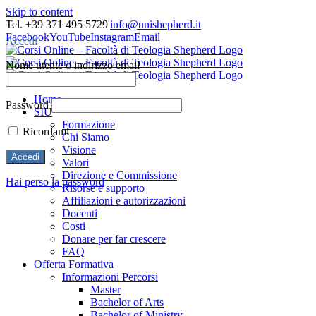
Skip to content
Tel. +39 371 495 5729
|
info@unishepherd.it
Facebook
YouTube
Instagram
Email
Accedi
Nome utente o indirizzo email
Home
Password
SIU
Formazione
Ricordami
Chi Siamo
Visione
Valori
Direzione e Commissione
Hai perso la password
Risorse e supporto
Affiliazioni e autorizzazioni
Docenti
Costi
Donare per far crescere
FAQ
Offerta Formativa
Informazioni Percorsi
Master
Bachelor of Arts
Bachelor of Ministry