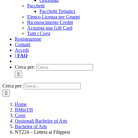
Opzionali
Pacchetti
Pacchetti Tematici
Elenco Licenza per Gruppi
Riconoscimento Crediti
Acquista una Gift Card
Tutti i Corsi
Registrazione
Contatti
Accedi
| FAQ
Cerca per:
Cerca per:
Home
BMinTH
Corsi
Opzionali Bachelor of Arts
Bachelor of Arts
NT224 – Lettera ai Filippesi