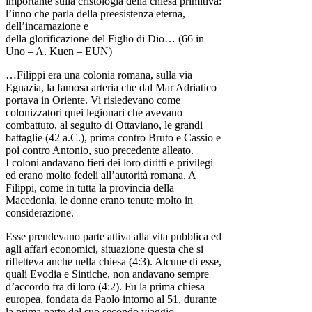
importante sulla cristologia della chiesa primitiva:
l’inno che parla della preesistenza eterna,
dell’incarnazione e
della glorificazione del Figlio di Dio… (66 in
Uno – A. Kuen – EUN)
…Filippi era una colonia romana, sulla via
Egnazia, la famosa arteria che dal Mar Adriatico
portava in Oriente. Vi risiedevano come
colonizzatori quei legionari che avevano
combattuto, al seguito di Ottaviano, le grandi
battaglie (42 a.C.), prima contro Bruto e Cassio e
poi contro Antonio, suo precedente alleato.
I coloni andavano fieri dei loro diritti e privilegi
ed erano molto fedeli all’autorità romana. A
Filippi, come in tutta la provincia della
Macedonia, le donne erano tenute molto in
considerazione.
Esse prendevano parte attiva alla vita pubblica ed
agli affari economici, situazione questa che si
rifletteva anche nella chiesa (4:3). Alcune di esse,
quali Evodia e Sintiche, non andavano sempre
d’accordo fra di loro (4:2). Fu la prima chiesa
europea, fondata da Paolo intorno al 51, durante
la prima parte del suo secondo viaggio