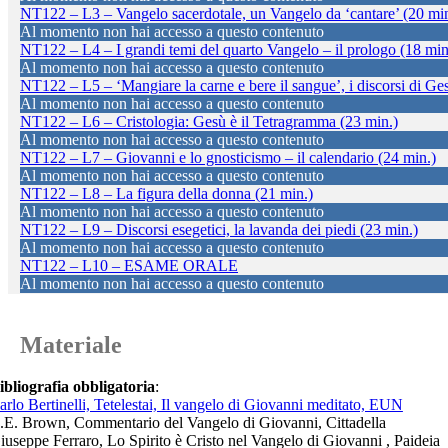
NT122 – L3 – Vangelo sacerdotale, un Vangelo da ‘cantare’ (20 min
Al momento non hai accesso a questo contenuto
NT122 – L4 – I grandi temi del quarto Vangelo – il prologo (18 min
Al momento non hai accesso a questo contenuto
NT122 – L5 – ‘Mangiare la carne e bere il sangue’, i discorsi di Ge
Al momento non hai accesso a questo contenuto
NT122 – L6 – Cristologia: Gesù è il Tetragramma (23 min.)
Al momento non hai accesso a questo contenuto
NT122 – L7 – Giovanni e lo gnosticismo – il calendario (24 min.)
Al momento non hai accesso a questo contenuto
NT122 – L8 – La figura della donna (21 min.)
Al momento non hai accesso a questo contenuto
NT122 – L9 – Discorsi esegetici, la lavanda dei piedi (23 min.)
Al momento non hai accesso a questo contenuto
NT122 – L10 – ESAME ORALE
Al momento non hai accesso a questo contenuto
Materiale
ibliografia obbligatoria
:
arlo Bertinelli, Tetelestai, Il vangelo di Giovanni meditato, EUN
.E. Brown, Commentario del Vangelo di Giovanni, Cittadella
iuseppe Ferraro, Lo Spirito è Cristo nel Vangelo di Giovanni , Paideia