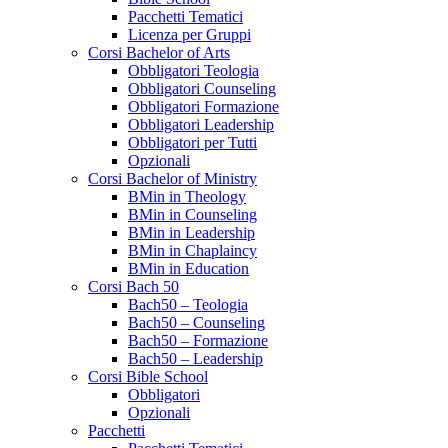
Pacchetti Tematici
Licenza per Gruppi
Corsi Bachelor of Arts
Obbligatori Teologia
Obbligatori Counseling
Obbligatori Formazione
Obbligatori Leadership
Obbligatori per Tutti
Opzionali
Corsi Bachelor of Ministry
BMin in Theology
BMin in Counseling
BMin in Leadership
BMin in Chaplaincy
BMin in Education
Corsi Bach 50
Bach50 – Teologia
Bach50 – Counseling
Bach50 – Formazione
Bach50 – Leadership
Corsi Bible School
Obbligatori
Opzionali
Pacchetti