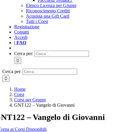
Pacchetti Tematici
Elenco Licenza per Gruppi
Riconoscimento Crediti
Acquista una Gift Card
Tutti i Corsi
Registrazione
Contatti
Accedi
| FAQ
Cerca per:
Cerca per:
Home
Corsi
Corsi per Gruppi
GNT122 – Vangelo di Giovanni
NT122 – Vangelo di Giovanni
Torna ai Corsi Disponibili