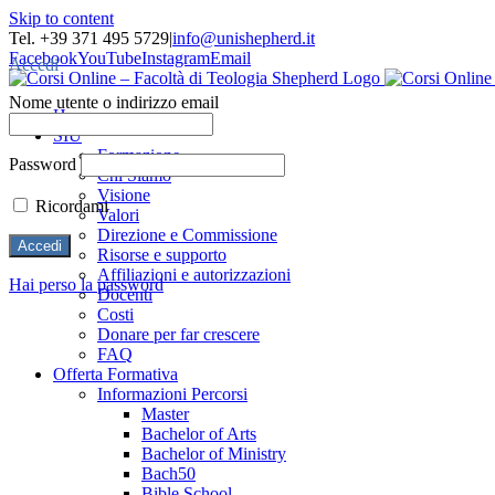
Skip to content
Tel. +39 371 495 5729
|
info@unishepherd.it
Facebook
YouTube
Instagram
Email
Accedi
Nome utente o indirizzo email
Home
SIU
Formazione
Password
Chi Siamo
Visione
Ricordami
Valori
Direzione e Commissione
Risorse e supporto
Affiliazioni e autorizzazioni
Hai perso la password
Docenti
Costi
Donare per far crescere
FAQ
Offerta Formativa
Informazioni Percorsi
Master
Bachelor of Arts
Bachelor of Ministry
Bach50
Bible School