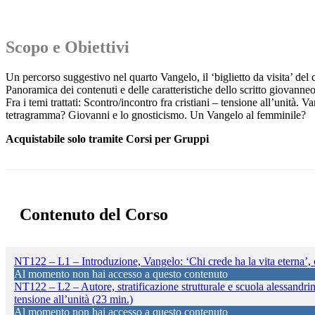
Scopo e Obiettivi
Un percorso suggestivo nel quarto Vangelo, il ‘biglietto da visita’ del c
Panoramica dei contenuti e delle caratteristiche dello scritto giovanneo,
Fra i temi trattati: Scontro/incontro fra cristiani – tensione all’unità.
tetragramma? Giovanni e lo gnosticismo. Un Vangelo al femminile?
Acquistabile solo tramite Corsi per Gruppi
Contenuto del Corso
NT122 – L1 – Introduzione, Vangelo: ‘Chi crede ha la vita eterna’, c
Al momento non hai accesso a questo contenuto
NT122 – L2 – Autore, stratificazione strutturale e scuola alessandrin
tensione all’unità (23 min.)
Al momento non hai accesso a questo contenuto