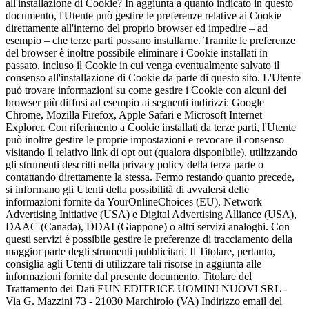
all'installazione di Cookie? In aggiunta a quanto indicato in questo
documento, l'Utente può gestire le preferenze relative ai Cookie
direttamente all'interno del proprio browser ed impedire – ad
esempio – che terze parti possano installarne. Tramite le preferenze
del browser è inoltre possibile eliminare i Cookie installati in
passato, incluso il Cookie in cui venga eventualmente salvato il
consenso all'installazione di Cookie da parte di questo sito. L'Utente
può trovare informazioni su come gestire i Cookie con alcuni dei
browser più diffusi ad esempio ai seguenti indirizzi: Google
Chrome, Mozilla Firefox, Apple Safari e Microsoft Internet
Explorer. Con riferimento a Cookie installati da terze parti, l'Utente
può inoltre gestire le proprie impostazioni e revocare il consenso
visitando il relativo link di opt out (qualora disponibile), utilizzando
gli strumenti descritti nella privacy policy della terza parte o
contattando direttamente la stessa. Fermo restando quanto precede,
si informano gli Utenti della possibilità di avvalersi delle
informazioni fornite da YourOnlineChoices (EU), Network
Advertising Initiative (USA) e Digital Advertising Alliance (USA),
DAAC (Canada), DDAI (Giappone) o altri servizi analoghi. Con
questi servizi è possibile gestire le preferenze di tracciamento della
maggior parte degli strumenti pubblicitari. Il Titolare, pertanto,
consiglia agli Utenti di utilizzare tali risorse in aggiunta alle
informazioni fornite dal presente documento. Titolare del
Trattamento dei Dati EUN EDITRICE UOMINI NUOVI SRL -
Via G. Mazzini 73 - 21030 Marchirolo (VA) Indirizzo email del