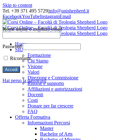
Skip to content
Tel. +39 371 495 5729
|
info@unishepherd.it
Facebook
YouTube
Instagram
Email
Accedi
Nome utente o indirizzo email
Home
Password
SIU
Formazione
Ricordami
Chi Siamo
Visione
Valori
Direzione e Commissione
Hai perso la password
Risorse e supporto
Affiliazioni e autorizzazioni
Docenti
Costi
Donare per far crescere
FAQ
Offerta Formativa
Informazioni Percorsi
Master
Bachelor of Arts
Bachelor of Ministry