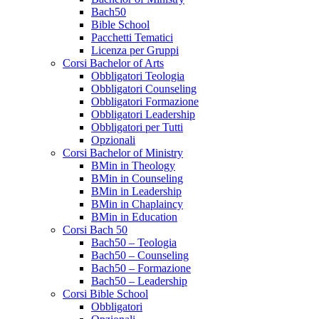
Bach50
Bible School
Pacchetti Tematici
Licenza per Gruppi
Corsi Bachelor of Arts
Obbligatori Teologia
Obbligatori Counseling
Obbligatori Formazione
Obbligatori Leadership
Obbligatori per Tutti
Opzionali
Corsi Bachelor of Ministry
BMin in Theology
BMin in Counseling
BMin in Leadership
BMin in Chaplaincy
BMin in Education
Corsi Bach 50
Bach50 – Teologia
Bach50 – Counseling
Bach50 – Formazione
Bach50 – Leadership
Corsi Bible School
Obbligatori