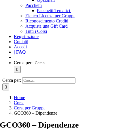
Opzionali
Pacchetti
Pacchetti Tematici
Elenco Licenza per Gruppi
Riconoscimento Crediti
Acquista una Gift Card
Tutti i Corsi
Registrazione
Contatti
Accedi
| FAQ
Cerca per:
Cerca per:
Home
Corsi
Corsi per Gruppi
GCO360 – Dipendenze
GCO360 – Dipendenze