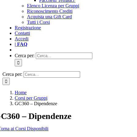
Pacchetti Tematici
Elenco Licenza per Gruppi
Riconoscimento Crediti
Acquista una Gift Card
Tutti i Corsi
Registrazione
Contatti
Accedi
| FAQ
Cerca per:
Cerca per:
Home
Corsi per Gruppi
GC360 – Dipendenze
C360 – Dipendenze
Torna ai Corsi Disponibili