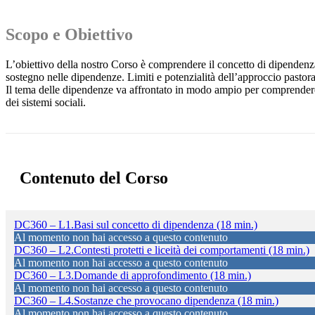
Scopo e Obiettivo
L’obiettivo della nostro Corso è comprendere il concetto di dipendenz
sostegno nelle dipendenze. Limiti e potenzialità dell’approccio pastora
Il tema delle dipendenze va affrontato in modo ampio per comprendere l
dei sistemi sociali.
Contenuto del Corso
DC360 – L1.Basi sul concetto di dipendenza (18 min.)
Al momento non hai accesso a questo contenuto
DC360 – L2.Contesti protetti e liceità dei comportamenti (18 min.)
Al momento non hai accesso a questo contenuto
DC360 – L3.Domande di approfondimento (18 min.)
Al momento non hai accesso a questo contenuto
DC360 – L4.Sostanze che provocano dipendenza (18 min.)
Al momento non hai accesso a questo contenuto