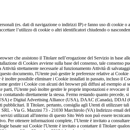
personali (es. dati di navigazione o indirizzi IP) e fanno uso di cookie o a
i accettare l’utilizzo di cookie o altri identificatori chiudendo o nasco
browser che assistono il Titolare nell’erogazione del Servizio in base alle
nstallazione di Cookies avviene sulla base del consenso, tale consenso 
 Attività strettamente necessarie al funzionamento Attività di salvataggi
 questo documento, l'Utente può gestire le preferenze relative ai Cookie
 è inoltre possibile eliminare i Cookie installati in passato, incluso il C
come gestire i Cookie con alcuni dei browser più diffusi ad esempio ai 
 parti, l'Utente può inoltre gestire le proprie impostazioni e revocare il 
te o contattando direttamente la stessa. Fermo restando quanto precede, si
USA) e Digital Advertising Alliance (USA), DAAC (Canada), DDAI (Giapp
 pubblicitari. Il Titolare, pertanto, consiglia agli Utenti di utilizzare ta
 Via G. Mazzini 73 - 21030 Marchirolo (VA) Indirizzo email del Tit
i servizi utilizzati all'interno di questo Sito Web non può essere tecnica
ativo. Per ottenere informazioni complete, l’Utente è invitato a consultare 
ogie basate sui Cookie l'Utente è invitato a contattare il Titolare qualo