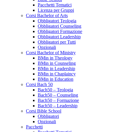
Pacchetti Tematici
Licenza per Gruppi
Corsi Bachelor of Arts
Obbligatori Teologia
Obbligatori Counseling
Obbligatori Formazione
Obbligatori Leadership
Obbligatori per Tutti
Opzionali
Corsi Bachelor of Ministry
BMin in Theology
BMin in Counseling
BMin in Leadership
BMin in Chaplaincy
BMin in Education
Corsi Bach 50
Bach50 – Teologia
Bach50 – Counseling
Bach50 – Formazione
Bach50 – Leadership
Corsi Bible School
Obbligatori
Opzionali
Pacchetti