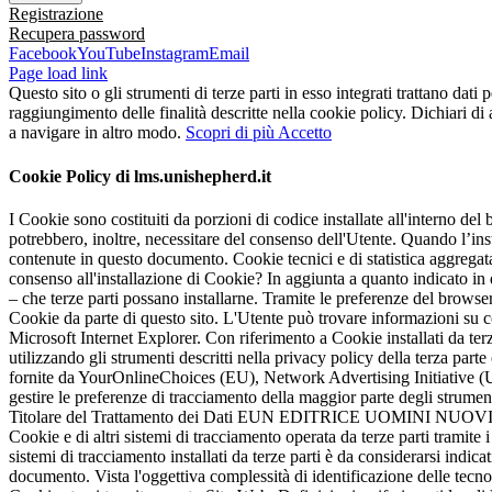
Registrazione
Recupera password
Facebook
YouTube
Instagram
Email
Page load link
Questo sito o gli strumenti di terze parti in esso integrati trattano dati 
raggiungimento delle finalità descritte nella cookie policy. Dichiari d
a navigare in altro modo.
Scopri di più
Accetto
Cookie Policy di lms.unishepherd.it
I Cookie sono costituiti da porzioni di codice installate all'interno del 
potrebbero, inoltre, necessitare del consenso dell'Utente. Quando l’i
contenute in questo documento. Cookie tecnici e di statistica aggregata
consenso all'installazione di Cookie? In aggiunta a quanto indicato in
– che terze parti possano installarne. Tramite le preferenze del browser
Cookie da parte di questo sito. L'Utente può trovare informazioni su 
Microsoft Internet Explorer. Con riferimento a Cookie installati da terze
utilizzando gli strumenti descritti nella privacy policy della terza par
fornite da YourOnlineChoices (EU), Network Advertising Initiative (
gestire le preferenze di tracciamento della maggior parte degli strumenti
Titolare del Trattamento dei Dati EUN EDITRICE UOMINI NUOVI SRL -
Cookie e di altri sistemi di tracciamento operata da terze parti tramite 
sistemi di tracciamento installati da terze parti è da considerarsi indic
documento. Vista l'oggettiva complessità di identificazione delle tecnol