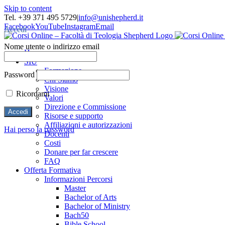
Skip to content
Tel. +39 371 495 5729
|
info@unishepherd.it
Facebook
YouTube
Instagram
Email
Accedi
Nome utente o indirizzo email
Home
SIU
Formazione
Password
Chi Siamo
Visione
Ricordami
Valori
Direzione e Commissione
Risorse e supporto
Affiliazioni e autorizzazioni
Hai perso la password
Docenti
Costi
Donare per far crescere
FAQ
Offerta Formativa
Informazioni Percorsi
Master
Bachelor of Arts
Bachelor of Ministry
Bach50
Bible School