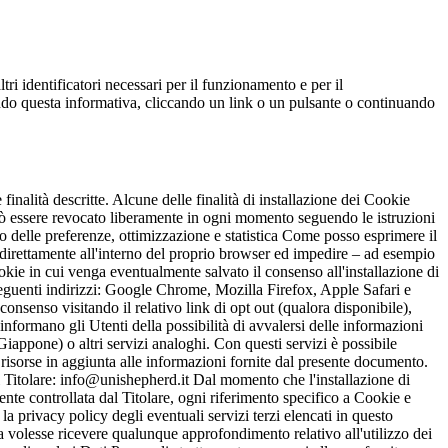
ltri identificatori necessari per il funzionamento e per il
ndendo questa informativa, cliccando un link o un pulsante o continuando
 finalità descritte. Alcune delle finalità di installazione dei Cookie
può essere revocato liberamente in ogni momento seguendo le istruzioni
o delle preferenze, ottimizzazione e statistica Come posso esprimere il
 direttamente all'interno del proprio browser ed impedire – ad esempio
ookie in cui venga eventualmente salvato il consenso all'installazione di
seguenti indirizzi: Google Chrome, Mozilla Firefox, Apple Safari e
consenso visitando il relativo link di opt out (qualora disponibile),
 informano gli Utenti della possibilità di avvalersi delle informazioni
one) o altri servizi analoghi. Con questi servizi è possibile
li risorse in aggiunta alle informazioni fornite dal presente documento.
olare: info@unishepherd.it Dal momento che l'installazione di
mente controllata dal Titolare, ogni riferimento specifico a Cookie e
la privacy policy degli eventuali servizi terzi elencati in questo
ra volesse ricevere qualunque approfondimento relativo all'utilizzo dei