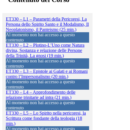
ET330 – L1 – Parametri della Pericoresi, La
Persona dello Spirito Santo e il Modalismo, Il
Neoplatonismo, il Panteismo (25 min.)
Al momento non hai accesso a questo
contenuto
ET330 – L2 – Plotino-L’Uno come Natura
divina, Sostanza e relazione delle Persone
della Trinità, La gnosi (19 min.)
Al momento non hai accesso a questo
contenuto
ET330 – L3 – Epistole ai Galati e ai Romani
contro l’Impersonalismo (20 min.)
Al momento non hai accesso a questo
contenuto
ET330 – L4 – Approfondimento delle
relazione trinitarie ad intra (21 min.)
Al momento non hai accesso a questo
contenuto
ET330 – L5 – Lo Spirito nella pericoresi, la
Scrittura come fondante della teologia (18
min.)
Al momento non hai accesso a questo