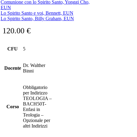
Comunione con lo Spirito Santo, Yonggi Cho,
EUN
Lo Spirito Santo e voi, Bennett, EUN
Lo Spirito Santo, Billy Graham, EUN
120.00
€
CFU
5
Dr. Walther
Docente
Binni
Obbligatorio
per Indirizzo
TEOLOGIA –
BACH50T-
Corso
Enfasi in
Teologia –
Opzionale per
altri Indirizzi