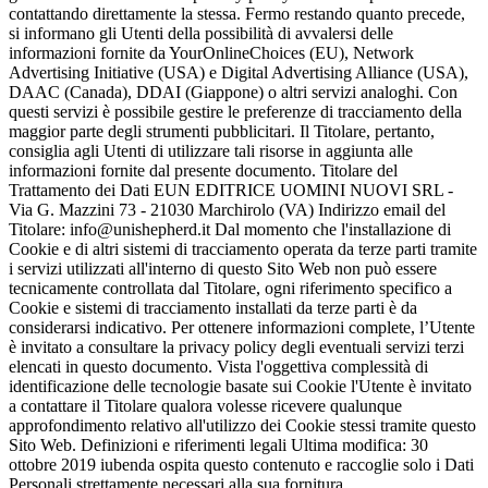
contattando direttamente la stessa. Fermo restando quanto precede,
si informano gli Utenti della possibilità di avvalersi delle
informazioni fornite da YourOnlineChoices (EU), Network
Advertising Initiative (USA) e Digital Advertising Alliance (USA),
DAAC (Canada), DDAI (Giappone) o altri servizi analoghi. Con
questi servizi è possibile gestire le preferenze di tracciamento della
maggior parte degli strumenti pubblicitari. Il Titolare, pertanto,
consiglia agli Utenti di utilizzare tali risorse in aggiunta alle
informazioni fornite dal presente documento. Titolare del
Trattamento dei Dati EUN EDITRICE UOMINI NUOVI SRL -
Via G. Mazzini 73 - 21030 Marchirolo (VA) Indirizzo email del
Titolare: info@unishepherd.it Dal momento che l'installazione di
Cookie e di altri sistemi di tracciamento operata da terze parti tramite
i servizi utilizzati all'interno di questo Sito Web non può essere
tecnicamente controllata dal Titolare, ogni riferimento specifico a
Cookie e sistemi di tracciamento installati da terze parti è da
considerarsi indicativo. Per ottenere informazioni complete, l’Utente
è invitato a consultare la privacy policy degli eventuali servizi terzi
elencati in questo documento. Vista l'oggettiva complessità di
identificazione delle tecnologie basate sui Cookie l'Utente è invitato
a contattare il Titolare qualora volesse ricevere qualunque
approfondimento relativo all'utilizzo dei Cookie stessi tramite questo
Sito Web. Definizioni e riferimenti legali Ultima modifica: 30
ottobre 2019 iubenda ospita questo contenuto e raccoglie solo i Dati
Personali strettamente necessari alla sua fornitura.