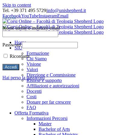
Skip to content
Tel. +39 371 495 5729
|
info@unishepherd.it
Facebook
YouTube
Instagram
Email
Accedi
Nome utente o indirizzo email
Home
Password
SIU
Formazione
Ricordami
Chi Siamo
Visione
Valori
Direzione e Commissione
Hai perso la password
Risorse e supporto
Affiliazioni e autorizzazioni
Docenti
Costi
Donare per far crescere
FAQ
Offerta Formativa
Informazioni Percorsi
Master
Bachelor of Arts
Bachelor of Ministry