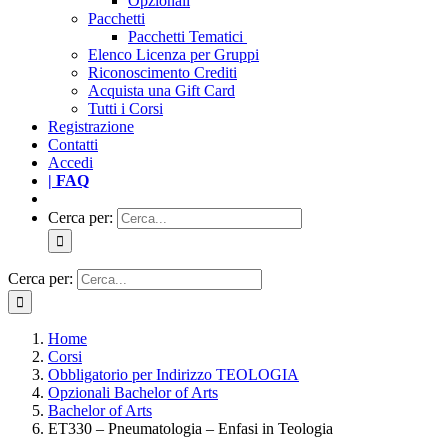
Opzionali
Pacchetti
Pacchetti Tematici
Elenco Licenza per Gruppi
Riconoscimento Crediti
Acquista una Gift Card
Tutti i Corsi
Registrazione
Contatti
Accedi
| FAQ
Cerca per:
Cerca per:
Home
Corsi
Obbligatorio per Indirizzo TEOLOGIA
Opzionali Bachelor of Arts
Bachelor of Arts
ET330 – Pneumatologia – Enfasi in Teologia