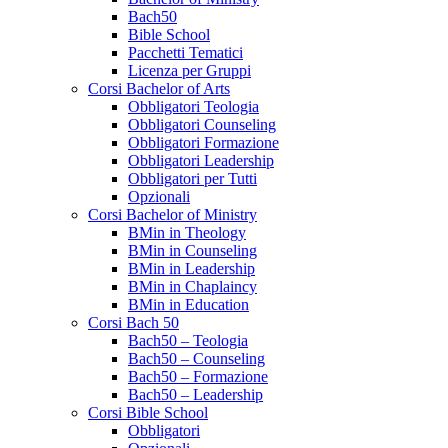
Bach50
Bible School
Pacchetti Tematici
Licenza per Gruppi
Corsi Bachelor of Arts
Obbligatori Teologia
Obbligatori Counseling
Obbligatori Formazione
Obbligatori Leadership
Obbligatori per Tutti
Opzionali
Corsi Bachelor of Ministry
BMin in Theology
BMin in Counseling
BMin in Leadership
BMin in Chaplaincy
BMin in Education
Corsi Bach 50
Bach50 – Teologia
Bach50 – Counseling
Bach50 – Formazione
Bach50 – Leadership
Corsi Bible School
Obbligatori