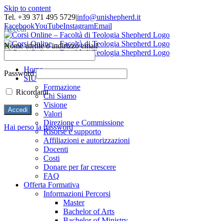
Skip to content
Tel. +39 371 495 5729
|
info@unishepherd.it
Facebook
YouTube
Instagram
Email
Accedi
Nome utente o indirizzo email
Home
Password
SIU
Formazione
Ricordami
Chi Siamo
Visione
Valori
Direzione e Commissione
Hai perso la password
Risorse e supporto
Affiliazioni e autorizzazioni
Docenti
Costi
Donare per far crescere
FAQ
Offerta Formativa
Informazioni Percorsi
Master
Bachelor of Arts
Bachelor of Ministry