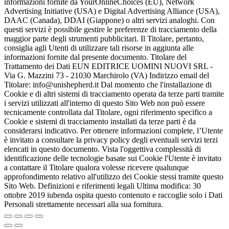
informazioni fornite da YourOnlineChoices (EU), Network
Advertising Initiative (USA) e Digital Advertising Alliance (USA),
DAAC (Canada), DDAI (Giappone) o altri servizi analoghi. Con
questi servizi è possibile gestire le preferenze di tracciamento della
maggior parte degli strumenti pubblicitari. Il Titolare, pertanto,
consiglia agli Utenti di utilizzare tali risorse in aggiunta alle
informazioni fornite dal presente documento. Titolare del
Trattamento dei Dati EUN EDITRICE UOMINI NUOVI SRL -
Via G. Mazzini 73 - 21030 Marchirolo (VA) Indirizzo email del
Titolare: info@unishepherd.it Dal momento che l'installazione di
Cookie e di altri sistemi di tracciamento operata da terze parti tramite
i servizi utilizzati all'interno di questo Sito Web non può essere
tecnicamente controllata dal Titolare, ogni riferimento specifico a
Cookie e sistemi di tracciamento installati da terze parti è da
considerarsi indicativo. Per ottenere informazioni complete, l’Utente
è invitato a consultare la privacy policy degli eventuali servizi terzi
elencati in questo documento. Vista l'oggettiva complessità di
identificazione delle tecnologie basate sui Cookie l'Utente è invitato
a contattare il Titolare qualora volesse ricevere qualunque
approfondimento relativo all'utilizzo dei Cookie stessi tramite questo
Sito Web. Definizioni e riferimenti legali Ultima modifica: 30
ottobre 2019 iubenda ospita questo contenuto e raccoglie solo i Dati
Personali strettamente necessari alla sua fornitura.