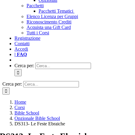
Opzionali
Pacchetti
Pacchetti Tematici
Elenco Licenza per Gruppi
Riconoscimento Crediti
Acquista una Gift Card
Tutti i Corsi
Registrazione
Contatti
Accedi
| FAQ
Cerca per:
Cerca per:
Home
Corsi
Bible School
Opzionale Bible School
DS313- Le Feste Ebraiche