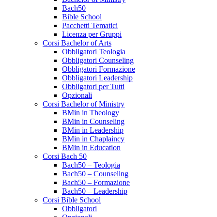
Bach50
Bible School
Pacchetti Tematici
Licenza per Gruppi
Corsi Bachelor of Arts
Obbligatori Teologia
Obbligatori Counseling
Obbligatori Formazione
Obbligatori Leadership
Obbligatori per Tutti
Opzionali
Corsi Bachelor of Ministry
BMin in Theology
BMin in Counseling
BMin in Leadership
BMin in Chaplaincy
BMin in Education
Corsi Bach 50
Bach50 – Teologia
Bach50 – Counseling
Bach50 – Formazione
Bach50 – Leadership
Corsi Bible School
Obbligatori