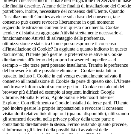
browser che assistono il Titolare nell’erogazione del Servizio in base
alle finalità descritte. Alcune delle finalità di installazione dei Cookie
potrebbero, inoltre, necessitare del consenso dell'Utente. Quando
l’installazione di Cookies avviene sulla base del consenso, tale
consenso può essere revocato liberamente in ogni momento
seguendo le istruzioni contenute in questo documento. Cookie
tecnici e di statistica aggregata Attività strettamente necessarie al
funzionamento Attività di salvataggio delle preferenze,
ottimizzazione e statistica Come posso esprimere il consenso
all'installazione di Cookie? In aggiunta a quanto indicato in questo
documento, l'Utente può gestire le preferenze relative ai Cookie
direttamente all'interno del proprio browser ed impedire – ad
esempio – che terze parti possano installarne. Tramite le preferenze
del browser è inoltre possibile eliminare i Cookie installati in
passato, incluso il Cookie in cui venga eventualmente salvato il
consenso all'installazione di Cookie da parte di questo sito. L'Utente
può trovare informazioni su come gestire i Cookie con alcuni dei
browser più diffusi ad esempio ai seguenti indirizzi: Google
Chrome, Mozilla Firefox, Apple Safari e Microsoft Internet
Explorer. Con riferimento a Cookie installati da terze parti, l'Utente
può inoltre gestire le proprie impostazioni e revocare il consenso
visitando il relativo link di opt out (qualora disponibile), utilizzando
gli strumenti descritti nella privacy policy della terza parte o
contattando direttamente la stessa. Fermo restando quanto precede,
si informano gli Utenti della possibilità di avvalersi delle