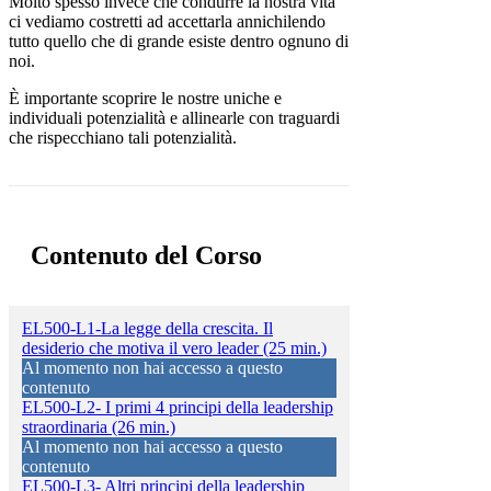
Molto spesso invece che condurre la nostra vita
ci vediamo costretti ad accettarla annichilendo
tutto quello che di grande esiste dentro ognuno di
noi.
È importante scoprire le nostre uniche e
individuali potenzialità e allinearle con traguardi
che rispecchiano tali potenzialità.
Contenuto del Corso
EL500-L1-La legge della crescita. Il
desiderio che motiva il vero leader (25 min.)
Al momento non hai accesso a questo
contenuto
EL500-L2- I primi 4 principi della leadership
straordinaria (26 min.)
Al momento non hai accesso a questo
contenuto
EL500-L3- Altri principi della leadership