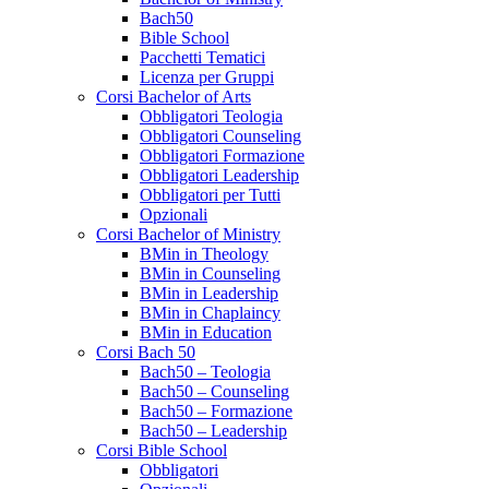
Bach50
Bible School
Pacchetti Tematici
Licenza per Gruppi
Corsi Bachelor of Arts
Obbligatori Teologia
Obbligatori Counseling
Obbligatori Formazione
Obbligatori Leadership
Obbligatori per Tutti
Opzionali
Corsi Bachelor of Ministry
BMin in Theology
BMin in Counseling
BMin in Leadership
BMin in Chaplaincy
BMin in Education
Corsi Bach 50
Bach50 – Teologia
Bach50 – Counseling
Bach50 – Formazione
Bach50 – Leadership
Corsi Bible School
Obbligatori