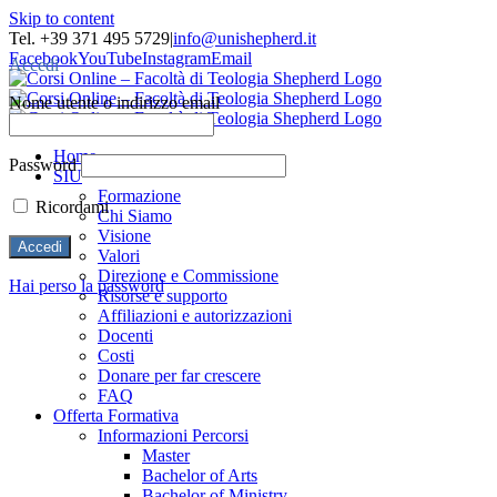
Skip to content
Tel. +39 371 495 5729
|
info@unishepherd.it
Facebook
YouTube
Instagram
Email
Accedi
Nome utente o indirizzo email
Home
Password
SIU
Formazione
Ricordami
Chi Siamo
Visione
Valori
Direzione e Commissione
Hai perso la password
Risorse e supporto
Affiliazioni e autorizzazioni
Docenti
Costi
Donare per far crescere
FAQ
Offerta Formativa
Informazioni Percorsi
Master
Bachelor of Arts
Bachelor of Ministry