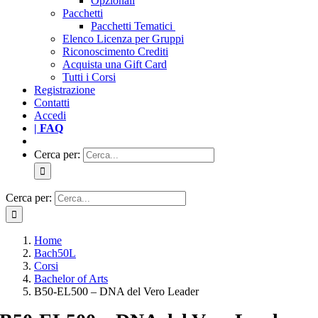
Opzionali
Pacchetti
Pacchetti Tematici
Elenco Licenza per Gruppi
Riconoscimento Crediti
Acquista una Gift Card
Tutti i Corsi
Registrazione
Contatti
Accedi
| FAQ
Cerca per:
Cerca per:
Home
Bach50L
Corsi
Bachelor of Arts
B50-EL500 – DNA del Vero Leader