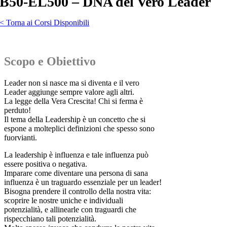
B50-EL500 – DNA del Vero Leader
< Torna ai Corsi Disponibili
Scopo e Obiettivo
Leader non si nasce ma si diventa e il vero
Leader aggiunge sempre valore agli altri.
La legge della Vera Crescita! Chi si ferma è
perduto!
Il tema della Leadership è un concetto che si
espone a molteplici definizioni che spesso sono
fuorvianti.
La leadership è influenza e tale influenza può
essere positiva o negativa.
Imparare come diventare una persona di sana
influenza è un traguardo essenziale per un leader!
Bisogna prendere il controllo della nostra vita:
scoprire le nostre uniche e individuali
potenzialità, e allinearle con traguardi che
rispecchiano tali potenzialità.