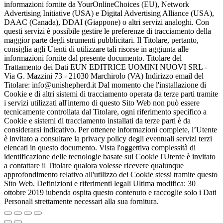
informazioni fornite da YourOnlineChoices (EU), Network
Advertising Initiative (USA) e Digital Advertising Alliance (USA),
DAAC (Canada), DDAI (Giappone) o altri servizi analoghi. Con
questi servizi è possibile gestire le preferenze di tracciamento della
maggior parte degli strumenti pubblicitari. Il Titolare, pertanto,
consiglia agli Utenti di utilizzare tali risorse in aggiunta alle
informazioni fornite dal presente documento. Titolare del
Trattamento dei Dati EUN EDITRICE UOMINI NUOVI SRL -
Via G. Mazzini 73 - 21030 Marchirolo (VA) Indirizzo email del
Titolare: info@unishepherd.it Dal momento che l'installazione di
Cookie e di altri sistemi di tracciamento operata da terze parti tramite
i servizi utilizzati all'interno di questo Sito Web non può essere
tecnicamente controllata dal Titolare, ogni riferimento specifico a
Cookie e sistemi di tracciamento installati da terze parti è da
considerarsi indicativo. Per ottenere informazioni complete, l’Utente
è invitato a consultare la privacy policy degli eventuali servizi terzi
elencati in questo documento. Vista l'oggettiva complessità di
identificazione delle tecnologie basate sui Cookie l'Utente è invitato
a contattare il Titolare qualora volesse ricevere qualunque
approfondimento relativo all'utilizzo dei Cookie stessi tramite questo
Sito Web. Definizioni e riferimenti legali Ultima modifica: 30
ottobre 2019 iubenda ospita questo contenuto e raccoglie solo i Dati
Personali strettamente necessari alla sua fornitura.