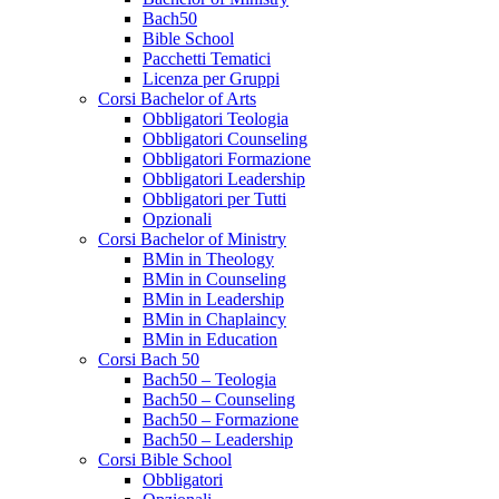
Bach50
Bible School
Pacchetti Tematici
Licenza per Gruppi
Corsi Bachelor of Arts
Obbligatori Teologia
Obbligatori Counseling
Obbligatori Formazione
Obbligatori Leadership
Obbligatori per Tutti
Opzionali
Corsi Bachelor of Ministry
BMin in Theology
BMin in Counseling
BMin in Leadership
BMin in Chaplaincy
BMin in Education
Corsi Bach 50
Bach50 – Teologia
Bach50 – Counseling
Bach50 – Formazione
Bach50 – Leadership
Corsi Bible School
Obbligatori