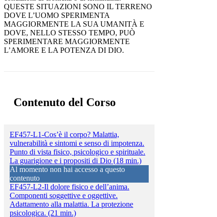
QUESTE SITUAZIONI SONO IL TERRENO
DOVE L’UOMO SPERIMENTA
MAGGIORMENTE LA SUA UMANITÀ E
DOVE, NELLO STESSO TEMPO, PUÒ
SPERIMENTARE MAGGIORMENTE
L’AMORE E LA POTENZA DI DIO.
Contenuto del Corso
EF457-L1-Cos’è il corpo? Malattia,
vulnerabilità e sintomi e senso di impotenza.
Punto di vista fisico, psicologico e spirituale.
La guarigione e i propositi di Dio (18 min.)
Al momento non hai accesso a questo
contenuto
EF457-L2-Il dolore fisico e dell’anima.
Componenti soggettive e oggettive.
Adattamento alla malattia. La protezione
psicologica. (21 min.)