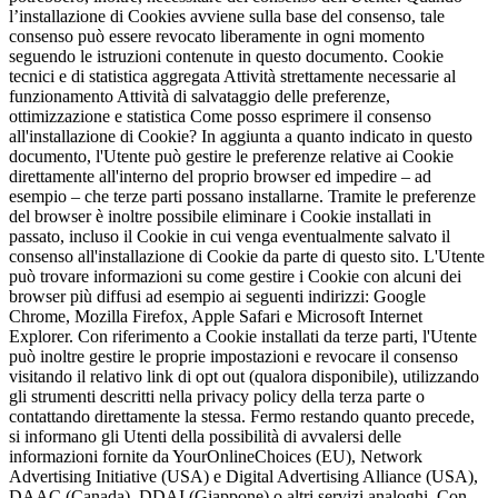
l’installazione di Cookies avviene sulla base del consenso, tale
consenso può essere revocato liberamente in ogni momento
seguendo le istruzioni contenute in questo documento. Cookie
tecnici e di statistica aggregata Attività strettamente necessarie al
funzionamento Attività di salvataggio delle preferenze,
ottimizzazione e statistica Come posso esprimere il consenso
all'installazione di Cookie? In aggiunta a quanto indicato in questo
documento, l'Utente può gestire le preferenze relative ai Cookie
direttamente all'interno del proprio browser ed impedire – ad
esempio – che terze parti possano installarne. Tramite le preferenze
del browser è inoltre possibile eliminare i Cookie installati in
passato, incluso il Cookie in cui venga eventualmente salvato il
consenso all'installazione di Cookie da parte di questo sito. L'Utente
può trovare informazioni su come gestire i Cookie con alcuni dei
browser più diffusi ad esempio ai seguenti indirizzi: Google
Chrome, Mozilla Firefox, Apple Safari e Microsoft Internet
Explorer. Con riferimento a Cookie installati da terze parti, l'Utente
può inoltre gestire le proprie impostazioni e revocare il consenso
visitando il relativo link di opt out (qualora disponibile), utilizzando
gli strumenti descritti nella privacy policy della terza parte o
contattando direttamente la stessa. Fermo restando quanto precede,
si informano gli Utenti della possibilità di avvalersi delle
informazioni fornite da YourOnlineChoices (EU), Network
Advertising Initiative (USA) e Digital Advertising Alliance (USA),
DAAC (Canada), DDAI (Giappone) o altri servizi analoghi. Con