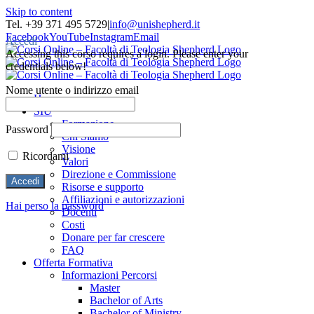
Skip to content
Tel. +39 371 495 5729
|
info@unishepherd.it
Facebook
YouTube
Instagram
Email
Accedi
Accessing this corso requires a login. Please enter your
credentials below!
Nome utente o indirizzo email
Home
SIU
Formazione
Password
Chi Siamo
Visione
Ricordami
Valori
Direzione e Commissione
Risorse e supporto
Affiliazioni e autorizzazioni
Hai perso la password
Docenti
Costi
Donare per far crescere
FAQ
Offerta Formativa
Informazioni Percorsi
Master
Bachelor of Arts
Bachelor of Ministry