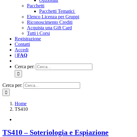
Opzionali
Pacchetti
Pacchetti Tematici
Elenco Licenza per Gruppi
Riconoscimento Crediti
Acquista una Gift Card
Tutti i Corsi
Registrazione
Contatti
Accedi
| FAQ
Cerca per:
Cerca per:
Home
TS410
TS410 – Soteriologia e Espiazione