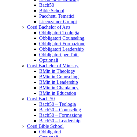
Bach50
Bible School
Pacchetti Tematici
Licenza per Gruppi
Corsi Bachelor of Arts
Obbligatori Teologia
Obbligatori Counseling
Obbligatori Formazione
Obbligatori Leadership
Obbligatori per Tutti
Opzionali
Corsi Bachelor of Ministry
BMin in Theology
BMin in Counseling
BMin in Leadership
BMin in Chaplaincy
BMin in Education
Corsi Bach 50
Bach50 – Teologia
Bach50 – Counseling
Bach50 – Formazione
Bach50 – Leadership
Corsi Bible School
Obbligatori