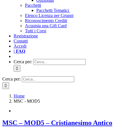
Opzionali
Pacchetti
Pacchetti Tematici
Elenco Licenza per Gruppi
Riconoscimento Crediti
Acquista una Gift Card
Tutti i Corsi
Registrazione
Contatti
Accedi
| FAQ
Cerca per:
Cerca per:
Home
MSC - MOD5
MSC – MOD5 – Cristianesimo Antico