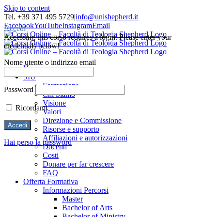
Skip to content
Tel. +39 371 495 5729
|
info@unishepherd.it
Facebook
YouTube
Instagram
Email
Accedi
Accessing this corso requires a login. Please enter your
credentials below!
Nome utente o indirizzo email
Home
SIU
Formazione
Password
Chi Siamo
Visione
Ricordami
Valori
Direzione e Commissione
Risorse e supporto
Affiliazioni e autorizzazioni
Hai perso la password
Docenti
Costi
Donare per far crescere
FAQ
Offerta Formativa
Informazioni Percorsi
Master
Bachelor of Arts
Bachelor of Ministry