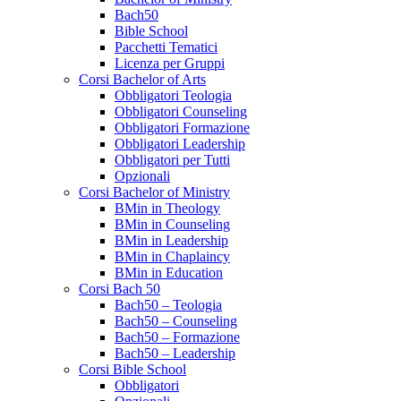
Bach50
Bible School
Pacchetti Tematici
Licenza per Gruppi
Corsi Bachelor of Arts
Obbligatori Teologia
Obbligatori Counseling
Obbligatori Formazione
Obbligatori Leadership
Obbligatori per Tutti
Opzionali
Corsi Bachelor of Ministry
BMin in Theology
BMin in Counseling
BMin in Leadership
BMin in Chaplaincy
BMin in Education
Corsi Bach 50
Bach50 – Teologia
Bach50 – Counseling
Bach50 – Formazione
Bach50 – Leadership
Corsi Bible School
Obbligatori