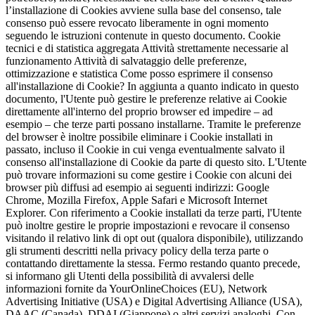
l’installazione di Cookies avviene sulla base del consenso, tale
consenso può essere revocato liberamente in ogni momento
seguendo le istruzioni contenute in questo documento. Cookie
tecnici e di statistica aggregata Attività strettamente necessarie al
funzionamento Attività di salvataggio delle preferenze,
ottimizzazione e statistica Come posso esprimere il consenso
all'installazione di Cookie? In aggiunta a quanto indicato in questo
documento, l'Utente può gestire le preferenze relative ai Cookie
direttamente all'interno del proprio browser ed impedire – ad
esempio – che terze parti possano installarne. Tramite le preferenze
del browser è inoltre possibile eliminare i Cookie installati in
passato, incluso il Cookie in cui venga eventualmente salvato il
consenso all'installazione di Cookie da parte di questo sito. L'Utente
può trovare informazioni su come gestire i Cookie con alcuni dei
browser più diffusi ad esempio ai seguenti indirizzi: Google
Chrome, Mozilla Firefox, Apple Safari e Microsoft Internet
Explorer. Con riferimento a Cookie installati da terze parti, l'Utente
può inoltre gestire le proprie impostazioni e revocare il consenso
visitando il relativo link di opt out (qualora disponibile), utilizzando
gli strumenti descritti nella privacy policy della terza parte o
contattando direttamente la stessa. Fermo restando quanto precede,
si informano gli Utenti della possibilità di avvalersi delle
informazioni fornite da YourOnlineChoices (EU), Network
Advertising Initiative (USA) e Digital Advertising Alliance (USA),
DAAC (Canada), DDAI (Giappone) o altri servizi analoghi. Con