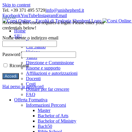
Skip to content
Tel. +39 371 495 5729
|
info@unishepherd.it
Facebook
YouTube
Instagram
Email
Accedi
Accessing this corso requires a login. Please enter your
credentials below!
Home
SIU
Nome utente o indirizzo email
Formazione
Chi Siamo
Visione
Password
Valori
Direzione e Commissione
Ricordami
Risorse e supporto
Affiliazioni e autorizzazioni
Docenti
Costi
Hai perso la password
Donare per far crescere
FAQ
Offerta Formativa
Informazioni Percorsi
Master
Bachelor of Arts
Bachelor of Ministry
Bach50
Bible School