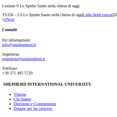
Lezione 9 Lo Spirito Santo nella chiesa di oggi.
TS330 – L9.Lo Spirito Santo nella chiesa di oggi
Lidia degli esposti
20
1
2
Next
Contatti
Per informazioni:
info@unishepherd.it
Segreteria:
segreteria@unishepherd.it
Telefono:
+39 371 495 5729
SHEPHERD INTERNATIONAL UNIVERSITY
Visione
Chi Siamo
Direzione e Commissione
Donare per far crescere