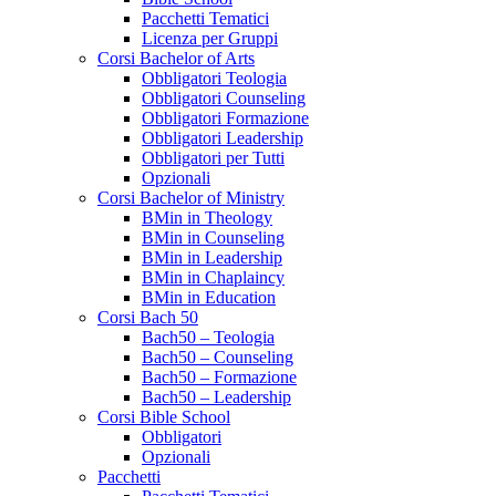
Pacchetti Tematici
Licenza per Gruppi
Corsi Bachelor of Arts
Obbligatori Teologia
Obbligatori Counseling
Obbligatori Formazione
Obbligatori Leadership
Obbligatori per Tutti
Opzionali
Corsi Bachelor of Ministry
BMin in Theology
BMin in Counseling
BMin in Leadership
BMin in Chaplaincy
BMin in Education
Corsi Bach 50
Bach50 – Teologia
Bach50 – Counseling
Bach50 – Formazione
Bach50 – Leadership
Corsi Bible School
Obbligatori
Opzionali
Pacchetti