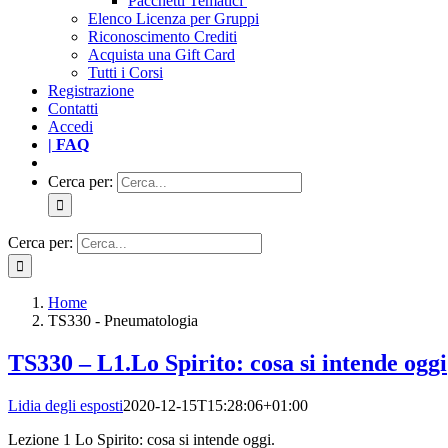
Pacchetti Tematici
Elenco Licenza per Gruppi
Riconoscimento Crediti
Acquista una Gift Card
Tutti i Corsi
Registrazione
Contatti
Accedi
| FAQ
Cerca per:
Cerca per:
Home
TS330 - Pneumatologia
TS330 – L1.Lo Spirito: cosa si intende oggi
Lidia degli esposti
2020-12-15T15:28:06+01:00
Lezione 1 Lo Spirito: cosa si intende oggi.