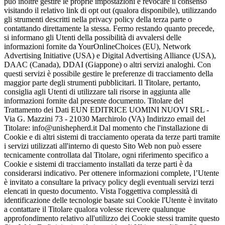
può inoltre gestire le proprie impostazioni e revocare il consenso
visitando il relativo link di opt out (qualora disponibile), utilizzando
gli strumenti descritti nella privacy policy della terza parte o
contattando direttamente la stessa. Fermo restando quanto precede,
si informano gli Utenti della possibilità di avvalersi delle
informazioni fornite da YourOnlineChoices (EU), Network
Advertising Initiative (USA) e Digital Advertising Alliance (USA),
DAAC (Canada), DDAI (Giappone) o altri servizi analoghi. Con
questi servizi è possibile gestire le preferenze di tracciamento della
maggior parte degli strumenti pubblicitari. Il Titolare, pertanto,
consiglia agli Utenti di utilizzare tali risorse in aggiunta alle
informazioni fornite dal presente documento. Titolare del
Trattamento dei Dati EUN EDITRICE UOMINI NUOVI SRL -
Via G. Mazzini 73 - 21030 Marchirolo (VA) Indirizzo email del
Titolare: info@unishepherd.it Dal momento che l'installazione di
Cookie e di altri sistemi di tracciamento operata da terze parti tramite
i servizi utilizzati all'interno di questo Sito Web non può essere
tecnicamente controllata dal Titolare, ogni riferimento specifico a
Cookie e sistemi di tracciamento installati da terze parti è da
considerarsi indicativo. Per ottenere informazioni complete, l’Utente
è invitato a consultare la privacy policy degli eventuali servizi terzi
elencati in questo documento. Vista l'oggettiva complessità di
identificazione delle tecnologie basate sui Cookie l'Utente è invitato
a contattare il Titolare qualora volesse ricevere qualunque
approfondimento relativo all'utilizzo dei Cookie stessi tramite questo