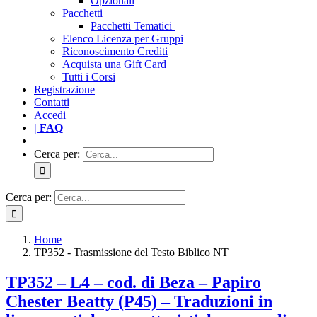
Opzionali
Pacchetti
Pacchetti Tematici
Elenco Licenza per Gruppi
Riconoscimento Crediti
Acquista una Gift Card
Tutti i Corsi
Registrazione
Contatti
Accedi
| FAQ
Cerca per:
Cerca per:
Home
TP352 - Trasmissione del Testo Biblico NT
TP352 – L4 – cod. di Beza – Papiro
Chester Beatty (P45) – Traduzioni in