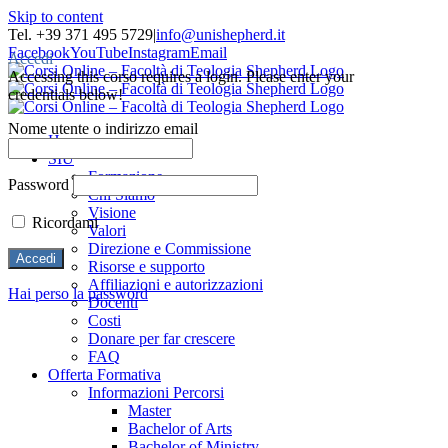
Skip to content
Tel. +39 371 495 5729
|
info@unishepherd.it
Facebook
YouTube
Instagram
Email
Accedi
Accessing this corso requires a login. Please enter your
credentials below!
Nome utente o indirizzo email
Home
SIU
Formazione
Password
Chi Siamo
Visione
Ricordami
Valori
Direzione e Commissione
Risorse e supporto
Affiliazioni e autorizzazioni
Hai perso la password
Docenti
Costi
Donare per far crescere
FAQ
Offerta Formativa
Informazioni Percorsi
Master
Bachelor of Arts
Bachelor of Ministry