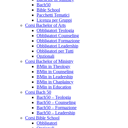
Bach50
Bible School
Pacchetti Tematici
Licenza per Gruppi
Corsi Bachelor of Arts
Obbligatori Teologia
Obbligatori Counseling
Obbligatori Formazione
Obbligatori Leadership
Obbligatori per Tutti
Opzionali
Corsi Bachelor of Ministry
BMin in Theology
BMin in Counseling
BMin in Leadership
BMin in Chaplaincy
BMin in Education
Corsi Bach 50
Bach50 – Teologia
Bach50 – Counseling
Bach50 – Formazione
Bach50 – Leadership
Corsi Bible School
Obbligatori