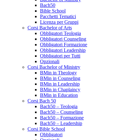
Bach50
Bible School
Pacchetti Tematici
Licenza per Gruppi
Corsi Bachelor of Arts
Obbligatori Teologia
Obbligatori Counseling
Obbligatori Formazione
Obbligatori Leadership
Obbligatori per Tutti
Opzionali
Corsi Bachelor of Ministry
BMin in Theology
BMin in Counseling
BMin in Leadership
BMin in Chaplaincy
BMin in Education
Corsi Bach 50
Bach50 – Teologia
Bach50 – Counseling
Bach50 – Formazione
Bach50 – Leadership
Corsi Bible School
Obbligatori