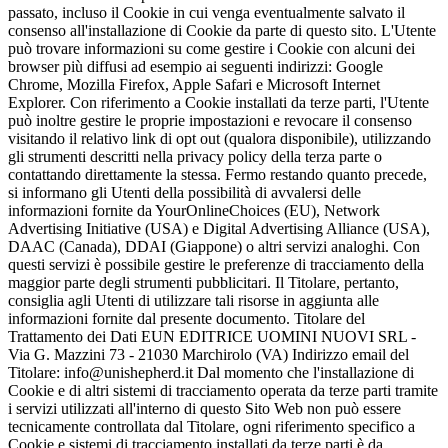
passato, incluso il Cookie in cui venga eventualmente salvato il
consenso all'installazione di Cookie da parte di questo sito. L'Utente
può trovare informazioni su come gestire i Cookie con alcuni dei
browser più diffusi ad esempio ai seguenti indirizzi: Google
Chrome, Mozilla Firefox, Apple Safari e Microsoft Internet
Explorer. Con riferimento a Cookie installati da terze parti, l'Utente
può inoltre gestire le proprie impostazioni e revocare il consenso
visitando il relativo link di opt out (qualora disponibile), utilizzando
gli strumenti descritti nella privacy policy della terza parte o
contattando direttamente la stessa. Fermo restando quanto precede,
si informano gli Utenti della possibilità di avvalersi delle
informazioni fornite da YourOnlineChoices (EU), Network
Advertising Initiative (USA) e Digital Advertising Alliance (USA),
DAAC (Canada), DDAI (Giappone) o altri servizi analoghi. Con
questi servizi è possibile gestire le preferenze di tracciamento della
maggior parte degli strumenti pubblicitari. Il Titolare, pertanto,
consiglia agli Utenti di utilizzare tali risorse in aggiunta alle
informazioni fornite dal presente documento. Titolare del
Trattamento dei Dati EUN EDITRICE UOMINI NUOVI SRL -
Via G. Mazzini 73 - 21030 Marchirolo (VA) Indirizzo email del
Titolare: info@unishepherd.it Dal momento che l'installazione di
Cookie e di altri sistemi di tracciamento operata da terze parti tramite
i servizi utilizzati all'interno di questo Sito Web non può essere
tecnicamente controllata dal Titolare, ogni riferimento specifico a
Cookie e sistemi di tracciamento installati da terze parti è da