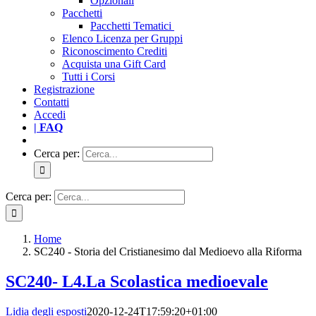
Opzionali
Pacchetti
Pacchetti Tematici
Elenco Licenza per Gruppi
Riconoscimento Crediti
Acquista una Gift Card
Tutti i Corsi
Registrazione
Contatti
Accedi
| FAQ
Cerca per:
Cerca per:
Home
SC240 - Storia del Cristianesimo dal Medioevo alla Riforma
SC240- L4.La Scolastica medioevale
Lidia degli esposti
2020-12-24T17:59:20+01:00