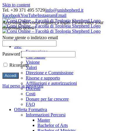
Skip to content
Tel. +39 371 495 5729
|
info@unishepherd.it
Facebook
YouTube
Instagram
Email
Accedi
Accessing this corso requires a login. Please enter your
credentials below!
Nome utente o indirizzo email
Home
SIU
Formazione
Password
Chi Siamo
Visione
Ricordami
Valori
Direzione e Commissione
Risorse e supporto
Affiliazioni e autorizzazioni
Hai perso la password
Docenti
Costi
Donare per far crescere
FAQ
Offerta Formativa
Informazioni Percorsi
Master
Bachelor of Arts
Bachelor of Ministry