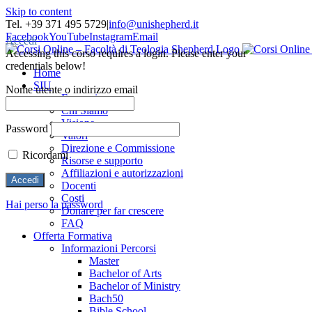
Skip to content
Tel. +39 371 495 5729
|
info@unishepherd.it
Facebook
YouTube
Instagram
Email
Accedi
Accessing this corso requires a login. Please enter your
credentials below!
Home
SIU
Nome utente o indirizzo email
Formazione
Chi Siamo
Visione
Password
Valori
Direzione e Commissione
Ricordami
Risorse e supporto
Affiliazioni e autorizzazioni
Docenti
Costi
Hai perso la password
Donare per far crescere
FAQ
Offerta Formativa
Informazioni Percorsi
Master
Bachelor of Arts
Bachelor of Ministry
Bach50
Bible School