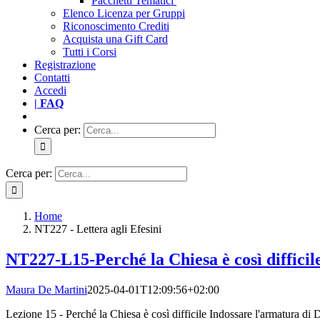
Pacchetti Tematici
Elenco Licenza per Gruppi
Riconoscimento Crediti
Acquista una Gift Card
Tutti i Corsi
Registrazione
Contatti
Accedi
| FAQ
Cerca per:
Cerca per:
Home
NT227 - Lettera agli Efesini
NT227-L15-Perché la Chiesa è così difficile
Maura De Martini
2025-04-01T12:09:56+02:00
Lezione 15 - Perché la Chiesa è così difficile Indossare l'armatura di D