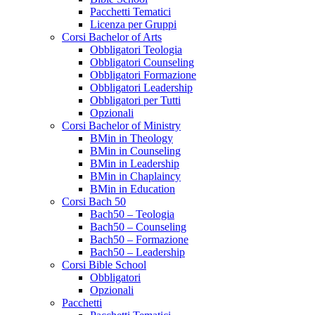
Pacchetti Tematici
Licenza per Gruppi
Corsi Bachelor of Arts
Obbligatori Teologia
Obbligatori Counseling
Obbligatori Formazione
Obbligatori Leadership
Obbligatori per Tutti
Opzionali
Corsi Bachelor of Ministry
BMin in Theology
BMin in Counseling
BMin in Leadership
BMin in Chaplaincy
BMin in Education
Corsi Bach 50
Bach50 – Teologia
Bach50 – Counseling
Bach50 – Formazione
Bach50 – Leadership
Corsi Bible School
Obbligatori
Opzionali
Pacchetti