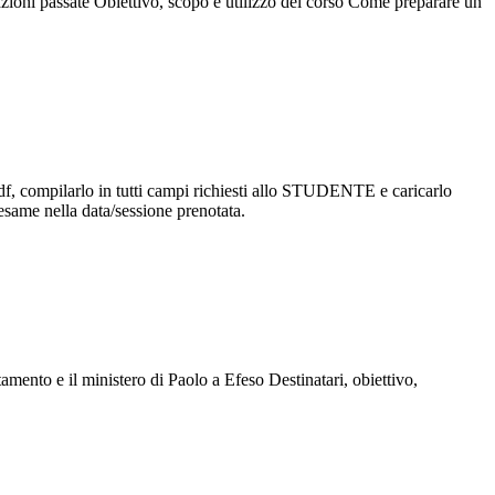
tazioni passate Obiettivo, scopo e utilizzo del corso Come preparare un
ompilarlo in tutti campi richiesti allo STUDENTE e caricarlo
same nella data/sessione prenotata.
amento e il ministero di Paolo a Efeso Destinatari, obiettivo,