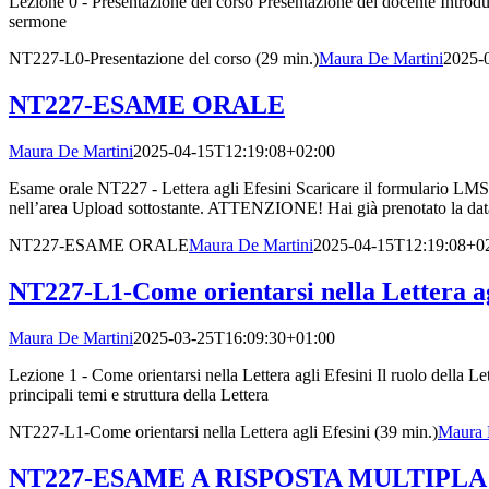
Lezione 0 - Presentazione del corso Presentazione del docente Introduz
sermone
NT227-L0-Presentazione del corso (29 min.)
Maura De Martini
2025-
NT227-ESAME ORALE
Maura De Martini
2025-04-15T12:19:08+02:00
Esame orale NT227 - Lettera agli Efesini Scaricare il formulari
nell’area Upload sottostante. ATTENZIONE! Hai già prenotato la data 
NT227-ESAME ORALE
Maura De Martini
2025-04-15T12:19:08+0
NT227-L1-Come orientarsi nella Lettera agl
Maura De Martini
2025-03-25T16:09:30+01:00
Lezione 1 - Come orientarsi nella Lettera agli Efesini Il ruolo della L
principali temi e struttura della Lettera
NT227-L1-Come orientarsi nella Lettera agli Efesini (39 min.)
Maura 
NT227-ESAME A RISPOSTA MULTIPLA