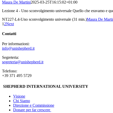
Maura De Martini
2025-03-25T16:15:02+01:00
Lezione 4 - Uno sconvolgimento universale Quello che eravamo e quel
NT227-L4-Uno sconvolgimento universale (31 min.)
Maura De Marti
1
2
Next
Contatti
Per informazioni:
info@unishepherd.it
Segreteria:
segreteria@unishepherd.it
Telefono:
+39 371 495 5729
SHEPHERD INTERNATIONAL UNIVERSITY
Visione
Chi Siamo
Direzione e Commissione
Donare per far crescere