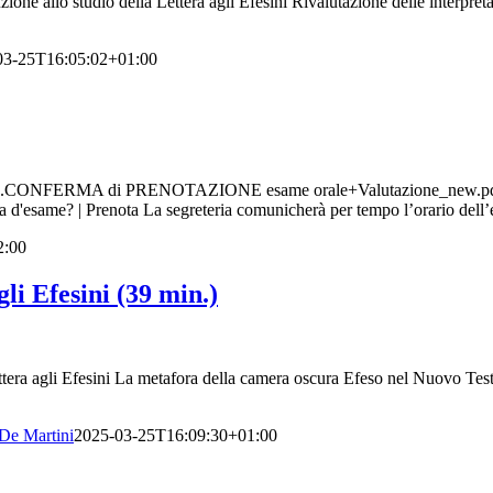
ione allo studio della Lettera agli Efesini Rivalutazione delle interpre
03-25T16:05:02+01:00
o LMS.CONFERMA di PRENOTAZIONE esame orale+Valutazione_new.pdf, c
d'esame? | Prenota La segreteria comunicherà per tempo l’orario dell’e
2:00
i Efesini (39 min.)
ettera agli Efesini La metafora della camera oscura Efeso nel Nuovo Test
De Martini
2025-03-25T16:09:30+01:00