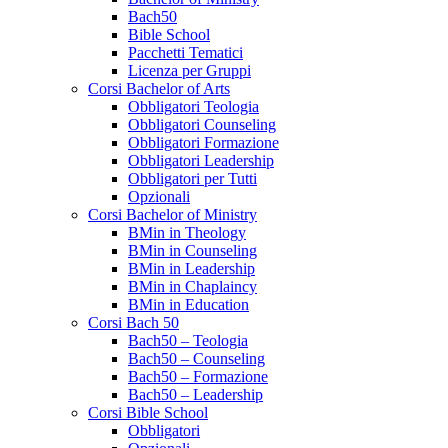
Bach50
Bible School
Pacchetti Tematici
Licenza per Gruppi
Corsi Bachelor of Arts
Obbligatori Teologia
Obbligatori Counseling
Obbligatori Formazione
Obbligatori Leadership
Obbligatori per Tutti
Opzionali
Corsi Bachelor of Ministry
BMin in Theology
BMin in Counseling
BMin in Leadership
BMin in Chaplaincy
BMin in Education
Corsi Bach 50
Bach50 – Teologia
Bach50 – Counseling
Bach50 – Formazione
Bach50 – Leadership
Corsi Bible School
Obbligatori