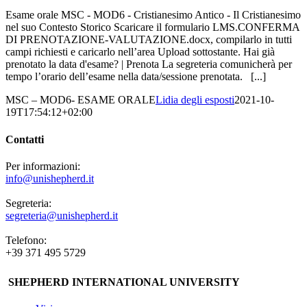
Esame orale MSC - MOD6 - Cristianesimo Antico - Il Cristianesimo
nel suo Contesto Storico Scaricare il formulario LMS.CONFERMA
DI PRENOTAZIONE-VALUTAZIONE.docx, compilarlo in tutti
campi richiesti e caricarlo nell’area Upload sottostante. Hai già
prenotato la data d'esame? | Prenota La segreteria comunicherà per
tempo l’orario dell’esame nella data/sessione prenotata. [...]
MSC – MOD6- ESAME ORALE
Lidia degli esposti
2021-10-
19T17:54:12+02:00
Contatti
Per informazioni:
info@unishepherd.it
Segreteria:
segreteria@unishepherd.it
Telefono:
+39 371 495 5729
SHEPHERD INTERNATIONAL UNIVERSITY