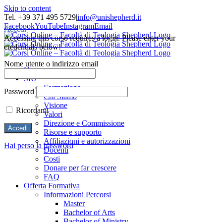
Skip to content
Tel. +39 371 495 5729
|
info@unishepherd.it
Facebook
YouTube
Instagram
Email
Accedi
Accessing this corso requires a login. Please enter your
credentials below!
Nome utente o indirizzo email
Home
SIU
Formazione
Password
Chi Siamo
Visione
Ricordami
Valori
Direzione e Commissione
Risorse e supporto
Affiliazioni e autorizzazioni
Hai perso la password
Docenti
Costi
Donare per far crescere
FAQ
Offerta Formativa
Informazioni Percorsi
Master
Bachelor of Arts
Bachelor of Ministry