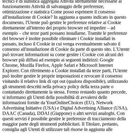
tecnici e di statistica aggregata Attività strettamente necessarie al
funzionamento Attività di salvataggio delle preferenze,
ottimizzazione e statistica Come posso esprimere il consenso
all'installazione di Cookie? In aggiunta a quanto indicato in questo
documento, l'Utente può gestire le preferenze relative ai Cookie
direttamente all'interno del proprio browser ed impedire – ad
esempio – che terze parti possano installarne. Tramite le preferenze
del browser è inoltre possibile eliminare i Cookie installati in
passato, incluso il Cookie in cui venga eventualmente salvato il
consenso all'installazione di Cookie da parte di questo sito. L'Utente
può trovare informazioni su come gestire i Cookie con alcuni dei
browser più diffusi ad esempio ai seguenti indirizzi: Google
Chrome, Mozilla Firefox, Apple Safari e Microsoft Internet
Explorer. Con riferimento a Cookie installati da terze parti, l'Utente
può inoltre gestire le proprie impostazioni e revocare il consenso
visitando il relativo link di opt out (qualora disponibile), utilizzando
gli strumenti descritti nella privacy policy della terza parte o
contattando direttamente la stessa. Fermo restando quanto precede,
si informano gli Utenti della possibilità di avvalersi delle
informazioni fornite da YourOnlineChoices (EU), Network
Advertising Initiative (USA) e Digital Advertising Alliance (USA),
DAAC (Canada), DDAI (Giappone) o altri servizi analoghi. Con
questi servizi è possibile gestire le preferenze di tracciamento della
maggior parte degli strumenti pubblicitari. Il Titolare, pertanto,
consiglia agli Utenti di utilizzare tali risorse in aggiunta alle