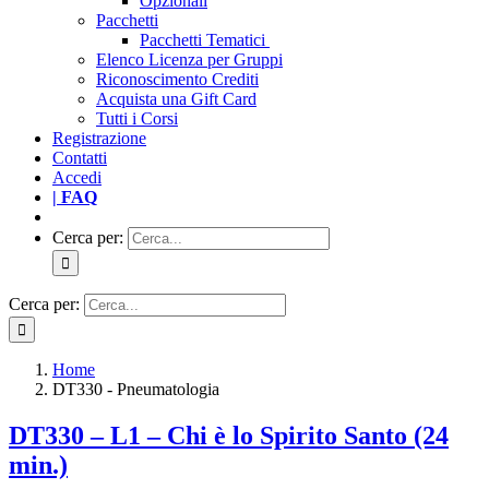
Opzionali
Pacchetti
Pacchetti Tematici
Elenco Licenza per Gruppi
Riconoscimento Crediti
Acquista una Gift Card
Tutti i Corsi
Registrazione
Contatti
Accedi
| FAQ
Cerca per:
Cerca per:
Home
DT330 - Pneumatologia
DT330 – L1 – Chi è lo Spirito Santo (24
min.)