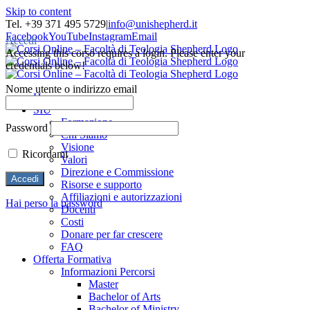
Skip to content
Tel. +39 371 495 5729
|
info@unishepherd.it
Facebook
YouTube
Instagram
Email
Accedi
Accessing this corso requires a login. Please enter your
credentials below!
Nome utente o indirizzo email
Home
SIU
Formazione
Password
Chi Siamo
Visione
Ricordami
Valori
Direzione e Commissione
Risorse e supporto
Affiliazioni e autorizzazioni
Hai perso la password
Docenti
Costi
Donare per far crescere
FAQ
Offerta Formativa
Informazioni Percorsi
Master
Bachelor of Arts
Bachelor of Ministry