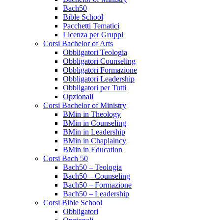
Bach50
Bible School
Pacchetti Tematici
Licenza per Gruppi
Corsi Bachelor of Arts
Obbligatori Teologia
Obbligatori Counseling
Obbligatori Formazione
Obbligatori Leadership
Obbligatori per Tutti
Opzionali
Corsi Bachelor of Ministry
BMin in Theology
BMin in Counseling
BMin in Leadership
BMin in Chaplaincy
BMin in Education
Corsi Bach 50
Bach50 – Teologia
Bach50 – Counseling
Bach50 – Formazione
Bach50 – Leadership
Corsi Bible School
Obbligatori