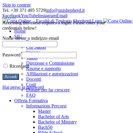
Skip to content
Tel. +39 371 495 5729
|
info@unishepherd.it
Facebook
YouTube
Instagram
Email
Accedi
Accessing this corso requires a login. Please enter your
credentials below!
Home
SIU
Nome utente o indirizzo email
Formazione
Chi Siamo
Visione
Password
Valori
Direzione e Commissione
Ricordami
Risorse e supporto
Affiliazioni e autorizzazioni
Docenti
Costi
Hai perso la password
Donare per far crescere
FAQ
Offerta Formativa
Informazioni Percorsi
Master
Bachelor of Arts
Bachelor of Ministry
Bach50
Bible School