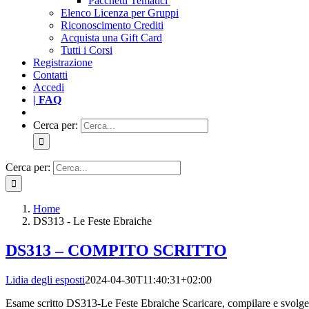
Pacchetti Tematici
Elenco Licenza per Gruppi
Riconoscimento Crediti
Acquista una Gift Card
Tutti i Corsi
Registrazione
Contatti
Accedi
| FAQ
Cerca per:
Cerca per:
Home
DS313 - Le Feste Ebraiche
DS313 – COMPITO SCRITTO
Lidia degli esposti
2024-04-30T11:40:31+02:00
Esame scritto DS313-Le Feste Ebraiche Scaricare, compilare e svolge