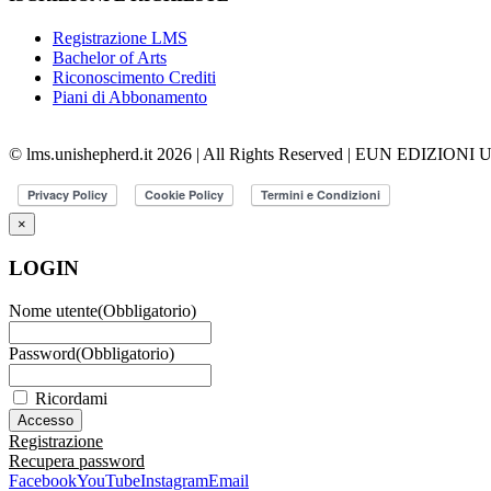
Registrazione LMS
Bachelor of Arts
Riconoscimento Crediti
Piani di Abbonamento
© lms.unishepherd.it 2026 | All Rights Reserved | EUN EDIZIONI
×
LOGIN
Nome utente
(Obbligatorio)
Password
(Obbligatorio)
Ricordami
Registrazione
Recupera password
Facebook
YouTube
Instagram
Email