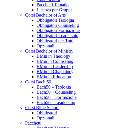
Pacchetti Tematici
Licenza per Gruppi
Corsi Bachelor of Arts
Obbligatori Teologia
Obbligatori Counseling
Obbligatori Formazione
Obbligatori Leadership
Obbligatori per Tutti
Opzionali
Corsi Bachelor of Ministry
BMin in Theology
BMin in Counseling
BMin in Leadership
BMin in Chaplaincy
BMin in Education
Corsi Bach 50
Bach50 – Teologia
Bach50 – Counseling
Bach50 – Formazione
Bach50 – Leadership
Corsi Bible School
Obbligatori
Opzionali
Pacchetti