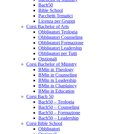
Bach50
Bible School
Pacchetti Tematici
Licenza per Gruppi
Corsi Bachelor of Arts
Obbligatori Teologia
Obbligatori Counseling
Obbligatori Formazione
Obbligatori Leadership
Obbligatori per Tutti
Opzionali
Corsi Bachelor of Ministry
BMin in Theology
BMin in Counseling
BMin in Leadership
BMin in Chaplaincy
BMin in Education
Corsi Bach 50
Bach50 – Teologia
Bach50 – Counseling
Bach50 – Formazione
Bach50 – Leadership
Corsi Bible School
Obbligatori