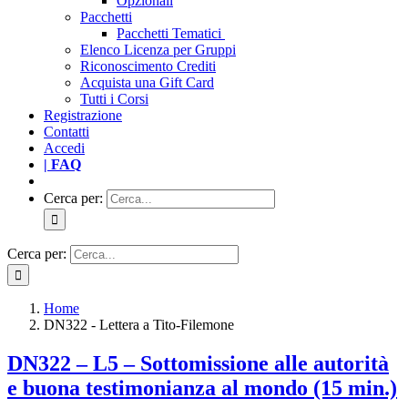
Opzionali
Pacchetti
Pacchetti Tematici
Elenco Licenza per Gruppi
Riconoscimento Crediti
Acquista una Gift Card
Tutti i Corsi
Registrazione
Contatti
Accedi
| FAQ
Cerca per:
Cerca per:
Home
DN322 - Lettera a Tito-Filemone
DN322 – L5 – Sottomissione alle autorità
e buona testimonianza al mondo (15 min.)