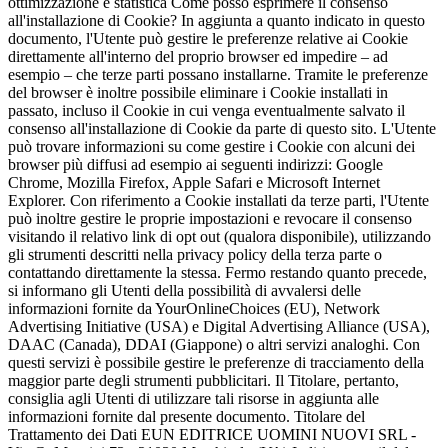
ottimizzazione e statistica Come posso esprimere il consenso
all'installazione di Cookie? In aggiunta a quanto indicato in questo
documento, l'Utente può gestire le preferenze relative ai Cookie
direttamente all'interno del proprio browser ed impedire – ad
esempio – che terze parti possano installarne. Tramite le preferenze
del browser è inoltre possibile eliminare i Cookie installati in
passato, incluso il Cookie in cui venga eventualmente salvato il
consenso all'installazione di Cookie da parte di questo sito. L'Utente
può trovare informazioni su come gestire i Cookie con alcuni dei
browser più diffusi ad esempio ai seguenti indirizzi: Google
Chrome, Mozilla Firefox, Apple Safari e Microsoft Internet
Explorer. Con riferimento a Cookie installati da terze parti, l'Utente
può inoltre gestire le proprie impostazioni e revocare il consenso
visitando il relativo link di opt out (qualora disponibile), utilizzando
gli strumenti descritti nella privacy policy della terza parte o
contattando direttamente la stessa. Fermo restando quanto precede,
si informano gli Utenti della possibilità di avvalersi delle
informazioni fornite da YourOnlineChoices (EU), Network
Advertising Initiative (USA) e Digital Advertising Alliance (USA),
DAAC (Canada), DDAI (Giappone) o altri servizi analoghi. Con
questi servizi è possibile gestire le preferenze di tracciamento della
maggior parte degli strumenti pubblicitari. Il Titolare, pertanto,
consiglia agli Utenti di utilizzare tali risorse in aggiunta alle
informazioni fornite dal presente documento. Titolare del
Trattamento dei Dati EUN EDITRICE UOMINI NUOVI SRL -