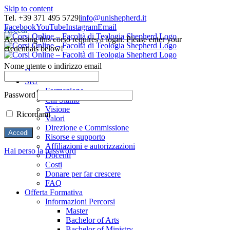
Skip to content
Tel. +39 371 495 5729
|
info@unishepherd.it
Facebook
YouTube
Instagram
Email
Accedi
Accessing this corso requires a login. Please enter your
credentials below!
Nome utente o indirizzo email
Home
SIU
Formazione
Password
Chi Siamo
Visione
Ricordami
Valori
Direzione e Commissione
Risorse e supporto
Affiliazioni e autorizzazioni
Hai perso la password
Docenti
Costi
Donare per far crescere
FAQ
Offerta Formativa
Informazioni Percorsi
Master
Bachelor of Arts
Bachelor of Ministry