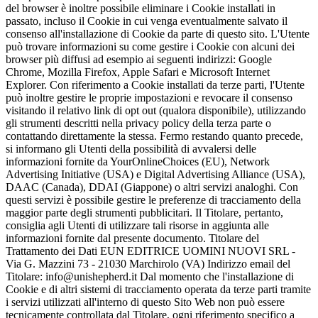
del browser è inoltre possibile eliminare i Cookie installati in
passato, incluso il Cookie in cui venga eventualmente salvato il
consenso all'installazione di Cookie da parte di questo sito. L'Utente
può trovare informazioni su come gestire i Cookie con alcuni dei
browser più diffusi ad esempio ai seguenti indirizzi: Google
Chrome, Mozilla Firefox, Apple Safari e Microsoft Internet
Explorer. Con riferimento a Cookie installati da terze parti, l'Utente
può inoltre gestire le proprie impostazioni e revocare il consenso
visitando il relativo link di opt out (qualora disponibile), utilizzando
gli strumenti descritti nella privacy policy della terza parte o
contattando direttamente la stessa. Fermo restando quanto precede,
si informano gli Utenti della possibilità di avvalersi delle
informazioni fornite da YourOnlineChoices (EU), Network
Advertising Initiative (USA) e Digital Advertising Alliance (USA),
DAAC (Canada), DDAI (Giappone) o altri servizi analoghi. Con
questi servizi è possibile gestire le preferenze di tracciamento della
maggior parte degli strumenti pubblicitari. Il Titolare, pertanto,
consiglia agli Utenti di utilizzare tali risorse in aggiunta alle
informazioni fornite dal presente documento. Titolare del
Trattamento dei Dati EUN EDITRICE UOMINI NUOVI SRL -
Via G. Mazzini 73 - 21030 Marchirolo (VA) Indirizzo email del
Titolare: info@unishepherd.it Dal momento che l'installazione di
Cookie e di altri sistemi di tracciamento operata da terze parti tramite
i servizi utilizzati all'interno di questo Sito Web non può essere
tecnicamente controllata dal Titolare, ogni riferimento specifico a