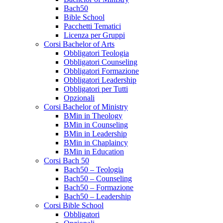
Bach50
Bible School
Pacchetti Tematici
Licenza per Gruppi
Corsi Bachelor of Arts
Obbligatori Teologia
Obbligatori Counseling
Obbligatori Formazione
Obbligatori Leadership
Obbligatori per Tutti
Opzionali
Corsi Bachelor of Ministry
BMin in Theology
BMin in Counseling
BMin in Leadership
BMin in Chaplaincy
BMin in Education
Corsi Bach 50
Bach50 – Teologia
Bach50 – Counseling
Bach50 – Formazione
Bach50 – Leadership
Corsi Bible School
Obbligatori