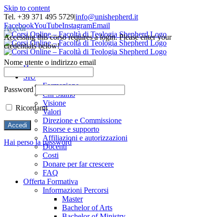
Skip to content
Tel. +39 371 495 5729
|
info@unishepherd.it
Facebook
YouTube
Instagram
Email
Accedi
Accessing this corso requires a login. Please enter your
credentials below!
Nome utente o indirizzo email
Home
SIU
Formazione
Password
Chi Siamo
Visione
Ricordami
Valori
Direzione e Commissione
Risorse e supporto
Affiliazioni e autorizzazioni
Hai perso la password
Docenti
Costi
Donare per far crescere
FAQ
Offerta Formativa
Informazioni Percorsi
Master
Bachelor of Arts
Bachelor of Ministry