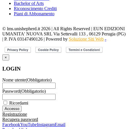
Bachelor of Arts
Riconoscimento Crediti
Piani di Abbonamento
© lms.unishepherd.it 2026 | All Rights Reserved | EUN EDIZIONI
UMANITA' NUOVA SRL Via Settevalli 133 , 06129 Perugia (PG)
| P. IVA 03147490126 | Powered by
Soluzione Siti Web
-
×
LOGIN
Nome utente
(Obbligatorio)
Password
(Obbligatorio)
Ricordami
Registrazione
Recupera password
Facebook
YouTube
Instagram
Email