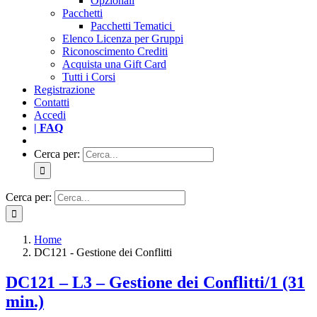
Opzionali
Pacchetti
Pacchetti Tematici
Elenco Licenza per Gruppi
Riconoscimento Crediti
Acquista una Gift Card
Tutti i Corsi
Registrazione
Contatti
Accedi
| FAQ
Cerca per:
Cerca per:
Home
DC121 - Gestione dei Conflitti
DC121 – L3 – Gestione dei Conflitti/1 (31
min.)