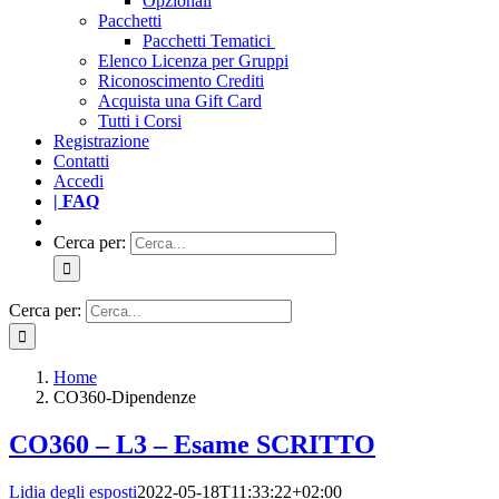
Opzionali
Pacchetti
Pacchetti Tematici
Elenco Licenza per Gruppi
Riconoscimento Crediti
Acquista una Gift Card
Tutti i Corsi
Registrazione
Contatti
Accedi
| FAQ
Cerca per:
Cerca per:
Home
CO360-Dipendenze
CO360 – L3 – Esame SCRITTO
Lidia degli esposti
2022-05-18T11:33:22+02:00