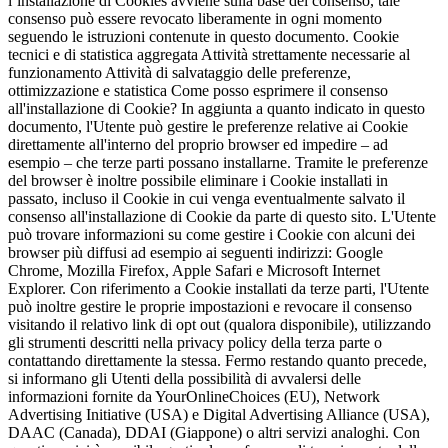
l’installazione di Cookies avviene sulla base del consenso, tale
consenso può essere revocato liberamente in ogni momento
seguendo le istruzioni contenute in questo documento. Cookie
tecnici e di statistica aggregata Attività strettamente necessarie al
funzionamento Attività di salvataggio delle preferenze,
ottimizzazione e statistica Come posso esprimere il consenso
all'installazione di Cookie? In aggiunta a quanto indicato in questo
documento, l'Utente può gestire le preferenze relative ai Cookie
direttamente all'interno del proprio browser ed impedire – ad
esempio – che terze parti possano installarne. Tramite le preferenze
del browser è inoltre possibile eliminare i Cookie installati in
passato, incluso il Cookie in cui venga eventualmente salvato il
consenso all'installazione di Cookie da parte di questo sito. L'Utente
può trovare informazioni su come gestire i Cookie con alcuni dei
browser più diffusi ad esempio ai seguenti indirizzi: Google
Chrome, Mozilla Firefox, Apple Safari e Microsoft Internet
Explorer. Con riferimento a Cookie installati da terze parti, l'Utente
può inoltre gestire le proprie impostazioni e revocare il consenso
visitando il relativo link di opt out (qualora disponibile), utilizzando
gli strumenti descritti nella privacy policy della terza parte o
contattando direttamente la stessa. Fermo restando quanto precede,
si informano gli Utenti della possibilità di avvalersi delle
informazioni fornite da YourOnlineChoices (EU), Network
Advertising Initiative (USA) e Digital Advertising Alliance (USA),
DAAC (Canada), DDAI (Giappone) o altri servizi analoghi. Con