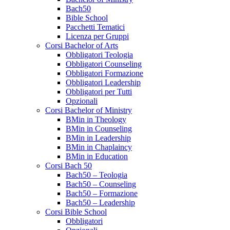
Bach50
Bible School
Pacchetti Tematici
Licenza per Gruppi
Corsi Bachelor of Arts
Obbligatori Teologia
Obbligatori Counseling
Obbligatori Formazione
Obbligatori Leadership
Obbligatori per Tutti
Opzionali
Corsi Bachelor of Ministry
BMin in Theology
BMin in Counseling
BMin in Leadership
BMin in Chaplaincy
BMin in Education
Corsi Bach 50
Bach50 – Teologia
Bach50 – Counseling
Bach50 – Formazione
Bach50 – Leadership
Corsi Bible School
Obbligatori