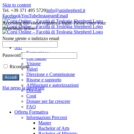
Skip to content
Tel. +39 371 495 5729
|
info@unishepherd.it
Facebook
YouTube
Instagram
Email
Accedi
Accessing this corso requires a login. Please enter your
credentials below!
Nome utente o indirizzo email
Home
SIU
Formazione
Password
Chi Siamo
Visione
Ricordami
Valori
Direzione e Commissione
Risorse e supporto
Affiliazioni e autorizzazioni
Hai perso la password
Docenti
Costi
Donare per far crescere
FAQ
Offerta Formativa
Informazioni Percorsi
Master
Bachelor of Arts
Bachelor of Ministry