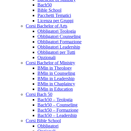
Bach50
Bible School
Pacchetti Tematici
Licenza per Gruppi
Corsi Bachelor of Arts
Obbligatori Teologia
Obbligatori Counseling
Obbligatori Formazione
Obbligatori Leadership
Obbligatori per Tutti
Opzionali
Corsi Bachelor of Ministry
BMin in Theology
BMin in Counseling
BMin in Leadership
BMin in Chaplaincy
BMin in Education
Corsi Bach 50
Bach50 – Teologia
Bach50 – Counseling
Bach50 – Formazione
Bach50 – Leadership
Corsi Bible School
Obbligatori