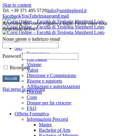
Skip to content
Tel. +39 371 495 5729
|
info@unishepherd.it
Facebook
YouTube
Instagram
Email
Accedi
Accessing this corso requires a login. Please enter your
credentials below!
Nome utente o indirizzo email
Home
SIU
Formazione
Password
Chi Siamo
Visione
Ricordami
Valori
Direzione e Commissione
Risorse e supporto
Affiliazioni e autorizzazioni
Hai perso la password
Docenti
Costi
Donare per far crescere
FAQ
Offerta Formativa
Informazioni Percorsi
Master
Bachelor of Arts
Bachelor of Ministry