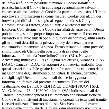
del browser è inoltre possibile eliminare i Cookie installati in
passato, incluso il Cookie in cui venga eventualmente salvato il
consenso all'installazione di Cookie da parte di questo sito. L'Utente
può trovare informazioni su come gestire i Cookie con alcuni dei
browser più diffusi ad esempio ai seguenti indirizzi: Google
Chrome, Mozilla Firefox, Apple Safari e Microsoft Internet
Explorer. Con riferimento a Cookie installati da terze parti, l'Utente
può inoltre gestire le proprie impostazioni e revocare il consenso
visitando il relativo link di opt out (qualora disponibile), utilizzando
gli strumenti descritti nella privacy policy della terza parte o
contattando direttamente la stessa. Fermo restando quanto precede,
si informano gli Utenti della possibilità di avvalersi delle
informazioni fornite da YourOnlineChoices (EU), Network
Advertising Initiative (USA) e Digital Advertising Alliance (USA),
DAAC (Canada), DDAI (Giappone) o altri servizi analoghi. Con
questi servizi è possibile gestire le preferenze di tracciamento della
maggior parte degli strumenti pubblicitari. Il Titolare, pertanto,
consiglia agli Utenti di utilizzare tali risorse in aggiunta alle
informazioni fornite dal presente documento. Titolare del
Trattamento dei Dati EUN EDITRICE UOMINI NUOVI SRL -
Via G. Mazzini 73 - 21030 Marchirolo (VA) Indirizzo email del
Titolare: info@unishepherd.it Dal momento che l'installazione di
Cookie e di altri sistemi di tracciamento operata da terze parti tramite
i servizi utilizzati all'interno di questo Sito Web non può essere
tecnicamente controllata dal Titolare, ogni riferimento specifico a