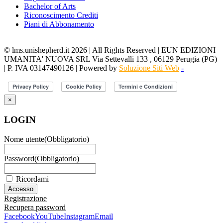
Bachelor of Arts
Riconoscimento Crediti
Piani di Abbonamento
© lms.unishepherd.it 2026 | All Rights Reserved | EUN EDIZIONI
UMANITA' NUOVA SRL Via Settevalli 133 , 06129 Perugia (PG)
| P. IVA 03147490126 | Powered by
Soluzione Siti Web
-
×
LOGIN
Nome utente
(Obbligatorio)
Password
(Obbligatorio)
Ricordami
Registrazione
Recupera password
Facebook
YouTube
Instagram
Email