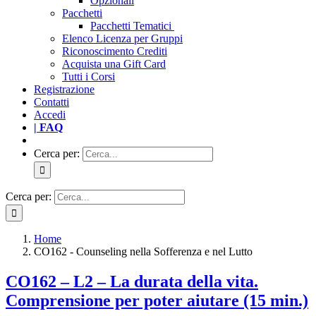
Opzionali
Pacchetti
Pacchetti Tematici
Elenco Licenza per Gruppi
Riconoscimento Crediti
Acquista una Gift Card
Tutti i Corsi
Registrazione
Contatti
Accedi
| FAQ
Cerca per:
Cerca per:
Home
CO162 - Counseling nella Sofferenza e nel Lutto
CO162 – L2 – La durata della vita.
Comprensione per poter aiutare (15 min.)