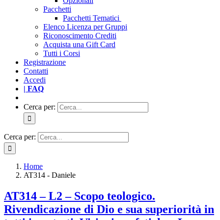
Opzionali
Pacchetti
Pacchetti Tematici
Elenco Licenza per Gruppi
Riconoscimento Crediti
Acquista una Gift Card
Tutti i Corsi
Registrazione
Contatti
Accedi
| FAQ
Cerca per:
Cerca per:
Home
AT314 - Daniele
AT314 – L2 – Scopo teologico.
Rivendicazione di Dio e sua superiorità in