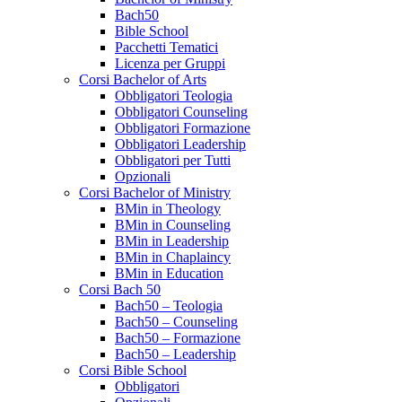
Bach50
Bible School
Pacchetti Tematici
Licenza per Gruppi
Corsi Bachelor of Arts
Obbligatori Teologia
Obbligatori Counseling
Obbligatori Formazione
Obbligatori Leadership
Obbligatori per Tutti
Opzionali
Corsi Bachelor of Ministry
BMin in Theology
BMin in Counseling
BMin in Leadership
BMin in Chaplaincy
BMin in Education
Corsi Bach 50
Bach50 – Teologia
Bach50 – Counseling
Bach50 – Formazione
Bach50 – Leadership
Corsi Bible School
Obbligatori