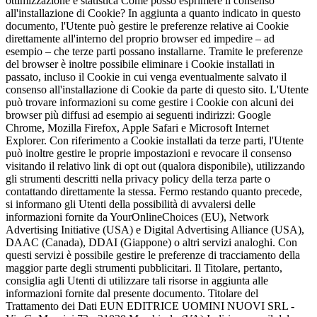
ottimizzazione e statistica Come posso esprimere il consenso
all'installazione di Cookie? In aggiunta a quanto indicato in questo
documento, l'Utente può gestire le preferenze relative ai Cookie
direttamente all'interno del proprio browser ed impedire – ad
esempio – che terze parti possano installarne. Tramite le preferenze
del browser è inoltre possibile eliminare i Cookie installati in
passato, incluso il Cookie in cui venga eventualmente salvato il
consenso all'installazione di Cookie da parte di questo sito. L'Utente
può trovare informazioni su come gestire i Cookie con alcuni dei
browser più diffusi ad esempio ai seguenti indirizzi: Google
Chrome, Mozilla Firefox, Apple Safari e Microsoft Internet
Explorer. Con riferimento a Cookie installati da terze parti, l'Utente
può inoltre gestire le proprie impostazioni e revocare il consenso
visitando il relativo link di opt out (qualora disponibile), utilizzando
gli strumenti descritti nella privacy policy della terza parte o
contattando direttamente la stessa. Fermo restando quanto precede,
si informano gli Utenti della possibilità di avvalersi delle
informazioni fornite da YourOnlineChoices (EU), Network
Advertising Initiative (USA) e Digital Advertising Alliance (USA),
DAAC (Canada), DDAI (Giappone) o altri servizi analoghi. Con
questi servizi è possibile gestire le preferenze di tracciamento della
maggior parte degli strumenti pubblicitari. Il Titolare, pertanto,
consiglia agli Utenti di utilizzare tali risorse in aggiunta alle
informazioni fornite dal presente documento. Titolare del
Trattamento dei Dati EUN EDITRICE UOMINI NUOVI SRL -