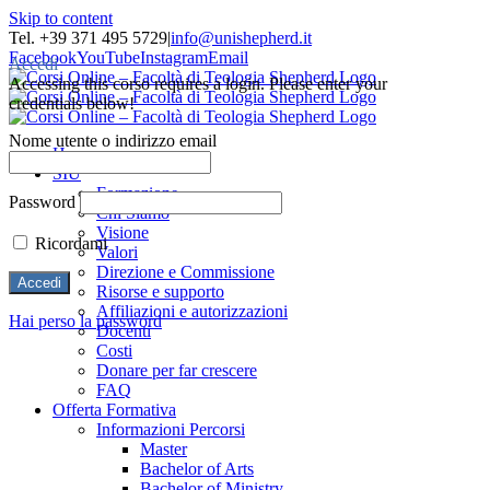
Skip to content
Tel. +39 371 495 5729
|
info@unishepherd.it
Facebook
YouTube
Instagram
Email
Accedi
Accessing this corso requires a login. Please enter your
credentials below!
Nome utente o indirizzo email
Home
SIU
Formazione
Password
Chi Siamo
Visione
Ricordami
Valori
Direzione e Commissione
Risorse e supporto
Affiliazioni e autorizzazioni
Hai perso la password
Docenti
Costi
Donare per far crescere
FAQ
Offerta Formativa
Informazioni Percorsi
Master
Bachelor of Arts
Bachelor of Ministry