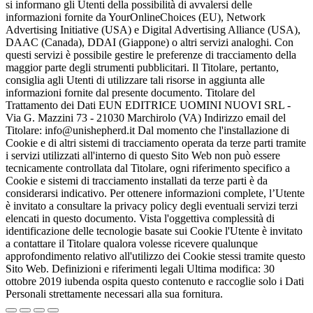
si informano gli Utenti della possibilità di avvalersi delle
informazioni fornite da YourOnlineChoices (EU), Network
Advertising Initiative (USA) e Digital Advertising Alliance (USA),
DAAC (Canada), DDAI (Giappone) o altri servizi analoghi. Con
questi servizi è possibile gestire le preferenze di tracciamento della
maggior parte degli strumenti pubblicitari. Il Titolare, pertanto,
consiglia agli Utenti di utilizzare tali risorse in aggiunta alle
informazioni fornite dal presente documento. Titolare del
Trattamento dei Dati EUN EDITRICE UOMINI NUOVI SRL -
Via G. Mazzini 73 - 21030 Marchirolo (VA) Indirizzo email del
Titolare: info@unishepherd.it Dal momento che l'installazione di
Cookie e di altri sistemi di tracciamento operata da terze parti tramite
i servizi utilizzati all'interno di questo Sito Web non può essere
tecnicamente controllata dal Titolare, ogni riferimento specifico a
Cookie e sistemi di tracciamento installati da terze parti è da
considerarsi indicativo. Per ottenere informazioni complete, l’Utente
è invitato a consultare la privacy policy degli eventuali servizi terzi
elencati in questo documento. Vista l'oggettiva complessità di
identificazione delle tecnologie basate sui Cookie l'Utente è invitato
a contattare il Titolare qualora volesse ricevere qualunque
approfondimento relativo all'utilizzo dei Cookie stessi tramite questo
Sito Web. Definizioni e riferimenti legali Ultima modifica: 30
ottobre 2019 iubenda ospita questo contenuto e raccoglie solo i Dati
Personali strettamente necessari alla sua fornitura.