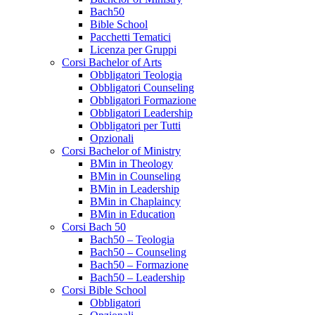
Bach50
Bible School
Pacchetti Tematici
Licenza per Gruppi
Corsi Bachelor of Arts
Obbligatori Teologia
Obbligatori Counseling
Obbligatori Formazione
Obbligatori Leadership
Obbligatori per Tutti
Opzionali
Corsi Bachelor of Ministry
BMin in Theology
BMin in Counseling
BMin in Leadership
BMin in Chaplaincy
BMin in Education
Corsi Bach 50
Bach50 – Teologia
Bach50 – Counseling
Bach50 – Formazione
Bach50 – Leadership
Corsi Bible School
Obbligatori