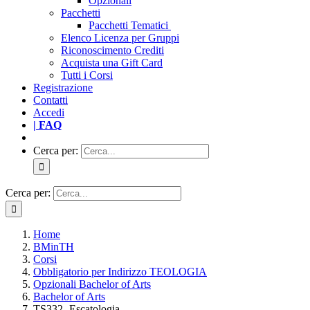
Opzionali
Pacchetti
Pacchetti Tematici
Elenco Licenza per Gruppi
Riconoscimento Crediti
Acquista una Gift Card
Tutti i Corsi
Registrazione
Contatti
Accedi
| FAQ
Cerca per:
Cerca per:
Home
BMinTH
Corsi
Obbligatorio per Indirizzo TEOLOGIA
Opzionali Bachelor of Arts
Bachelor of Arts
TS332- Escatologia