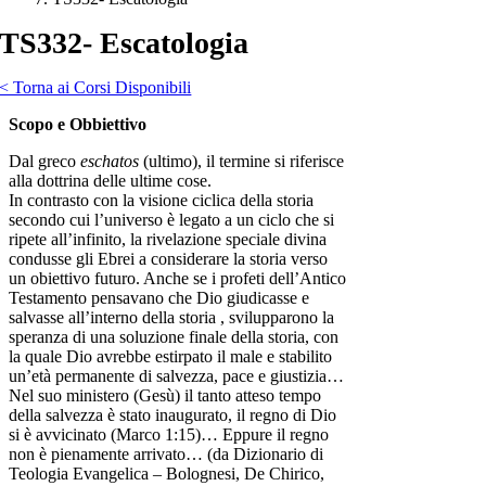
TS332- Escatologia
< Torna ai Corsi Disponibili
Scopo e Obbiettivo
Dal greco
eschatos
(ultimo), il termine si riferisce
alla dottrina delle ultime cose.
In contrasto con la visione ciclica della storia
secondo cui l’universo è legato a un ciclo che si
ripete all’infinito, la rivelazione speciale divina
condusse gli Ebrei a considerare la storia verso
un obiettivo futuro. Anche se i profeti dell’Antico
Testamento pensavano che Dio giudicasse e
salvasse all’interno della storia , svilupparono la
speranza di una soluzione finale della storia, con
la quale Dio avrebbe estirpato il male e stabilito
un’età permanente di salvezza, pace e giustizia…
Nel suo ministero (Gesù) il tanto atteso tempo
della salvezza è stato inaugurato, il regno di Dio
si è avvicinato (Marco 1:15)… Eppure il regno
non è pienamente arrivato… (da Dizionario di
Teologia Evangelica – Bolognesi, De Chirico,