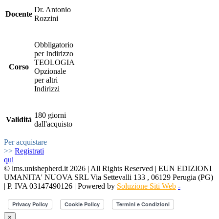
Dr. Antonio
Docente
Rozzini
Obbligatorio
per Indirizzo
TEOLOGIA
Corso
Opzionale
per altri
Indirizzi
180 giorni
Validità
dall'acquisto
Per acquistare
>>
Registrati
qui
© lms.unishepherd.it 2026 | All Rights Reserved | EUN EDIZIONI
UMANITA' NUOVA SRL Via Settevalli 133 , 06129 Perugia (PG)
| P. IVA 03147490126 | Powered by
Soluzione Siti Web
-
×