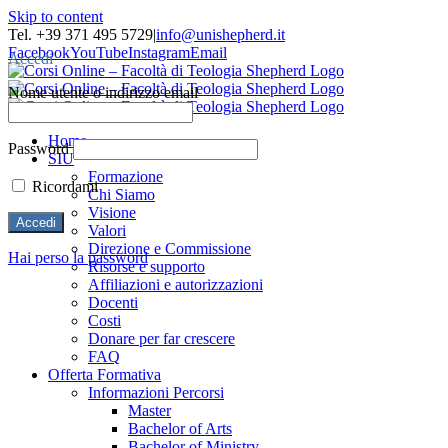
Skip to content
Tel. +39 371 495 5729
|
info@unishepherd.it
Facebook
YouTube
Instagram
Email
Accedi
Nome utente o indirizzo email
Home
Password
SIU
Formazione
Ricordami
Chi Siamo
Visione
Valori
Direzione e Commissione
Hai perso la password
Risorse e supporto
Affiliazioni e autorizzazioni
Docenti
Costi
Donare per far crescere
FAQ
Offerta Formativa
Informazioni Percorsi
Master
Bachelor of Arts
Bachelor of Ministry