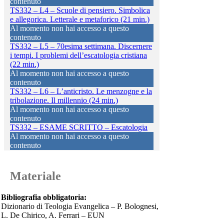
contenuto
TS332 – L4 – Scuole di pensiero. Simbolica
e allegorica. Letterale e metaforico (21 min.)
Al momento non hai accesso a questo
contenuto
TS332 – L5 – 70esima settimana. Discernere
i tempi. I problemi dell’escatologia cristiana
(22 min.)
Al momento non hai accesso a questo
contenuto
TS332 – L6 – L’anticristo. Le menzogne e la
tribolazione. Il millennio (24 min.)
Al momento non hai accesso a questo
contenuto
TS332 – ESAME SCRITTO – Escatologia
Al momento non hai accesso a questo
contenuto
Materiale
Bibliografia obbligatoria:
Dizionario di Teologia Evangelica – P. Bolognesi,
L. De Chirico, A. Ferrari – EUN