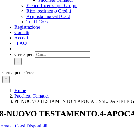
Pacchetti Tematici
Elenco Licenza per Gruppi
Riconoscimento Crediti
Acquista una Gift Card
Tutti i Corsi
Registrazione
Contatti
Accedi
| FAQ
Cerca per:
Cerca per:
Home
Pacchetti Tematici
P8-NUOVO TESTAMENTO.4-APOCALISSE.DANIELE.
8-NUOVO TESTAMENTO.4-APOCA
Torna ai Corsi Disponibili