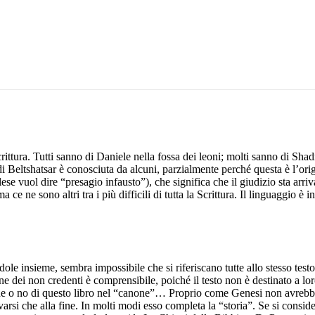
crittura. Tutti sanno di Daniele nella fossa dei leoni; molti sanno di Shad
i Beltshatsar è conosciuta da alcuni, parzialmente perché questa è l’orig
ese vuol dire “presagio infausto”), che significa che il giudizio sta arriv
 ne sono altri tra i più difficili di tutta la Scrittura. Il linguaggio è in
le insieme, sembra impossibile che si riferiscano tutte allo stesso testo
 dei non credenti è comprensibile, poiché il testo non è destinato a lo
ione o no di questo libro nel “canone”… Proprio come Genesi non avrebb
arsi che alla fine. In molti modi esso completa la “storia”. Se si conside