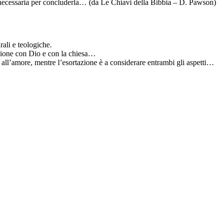
necessaria per concluderla… (da Le Chiavi della Bibbia – D. Pawson)
urali e teologiche.
nione con Dio e con la chiesa…
olo all’amore, mentre l’esortazione è a considerare entrambi gli aspetti…