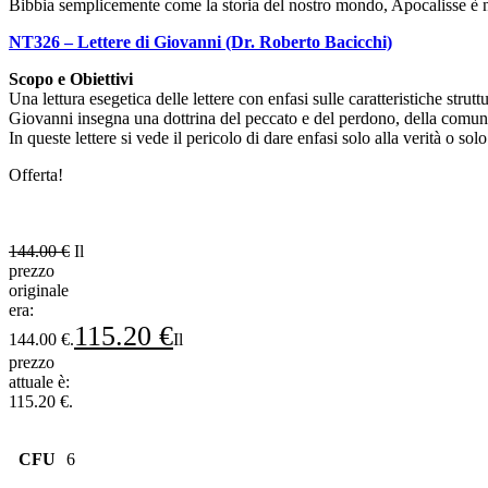
Bibbia semplicemente come la storia del nostro mondo, Apocalisse è 
NT326 – Lettere di Giovanni (Dr. Roberto Bacicchi)
Scopo e Obiettivi
Una lettura esegetica delle lettere con enfasi sulle caratteristiche strutt
Giovanni insegna una dottrina del peccato e del perdono, della comu
In queste lettere si vede il pericolo di dare enfasi solo alla verità o s
Offerta!
144.00
€
Il
prezzo
originale
era:
115.20
€
144.00 €.
Il
prezzo
attuale è:
115.20 €.
CFU
6