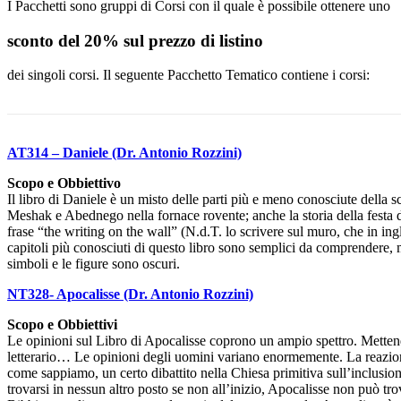
I Pacchetti sono gruppi di Corsi con il quale è possibile ottenere uno
sconto del 20% sul prezzo di listino
dei singoli corsi. Il seguente Pacchetto Tematico contiene i corsi:
AT314 – Daniele (Dr. Antonio Rozzini)
Scopo e Obbiettivo
Il libro di Daniele è un misto delle parti più e meno conosciute della s
Meshak e Abednego nella fornace rovente; anche la storia della festa d
frase “the writing on the wall” (N.d.T. lo scrivere sul muro, che in ingl
capitoli più conosciuti di questo libro sono semplici da comprendere, ma ce
simboli e le figure sono oscuri.
NT328- Apocalisse (Dr. Antonio Rozzini)
Scopo e Obbiettivi
Le opinioni sul Libro di Apocalisse coprono un ampio spettro. Mettendo
letterario… Le opinioni degli uomini variano enormemente. La reazione
come sappiamo, un certo dibattito nella Chiesa primitiva sull’inclus
trovarsi in nessun altro posto se non all’inizio, Apocalisse non può trov