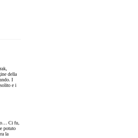
rak,
ine della
ando. I
solito e i
ro… Ci fu,
e potuto
ra la