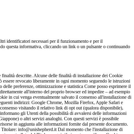
ltri identificatori necessari per il funzionamento e per il
ndendo questa informativa, cliccando un link o un pulsante o continuando
 finalità descritte. Alcune delle finalità di installazione dei Cookie
può essere revocato liberamente in ogni momento seguendo le istruzioni
o delle preferenze, ottimizzazione e statistica Come posso esprimere il
 direttamente all'interno del proprio browser ed impedire – ad esempio
ookie in cui venga eventualmente salvato il consenso all'installazione di
seguenti indirizzi: Google Chrome, Mozilla Firefox, Apple Safari e
consenso visitando il relativo link di opt out (qualora disponibile),
 informano gli Utenti della possibilità di avvalersi delle informazioni
one) o altri servizi analoghi. Con questi servizi è possibile
li risorse in aggiunta alle informazioni fornite dal presente documento.
olare: info@unishepherd.it Dal momento che l'installazione di