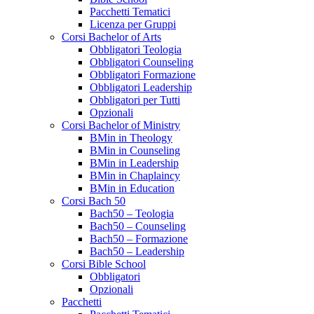
Pacchetti Tematici
Licenza per Gruppi
Corsi Bachelor of Arts
Obbligatori Teologia
Obbligatori Counseling
Obbligatori Formazione
Obbligatori Leadership
Obbligatori per Tutti
Opzionali
Corsi Bachelor of Ministry
BMin in Theology
BMin in Counseling
BMin in Leadership
BMin in Chaplaincy
BMin in Education
Corsi Bach 50
Bach50 – Teologia
Bach50 – Counseling
Bach50 – Formazione
Bach50 – Leadership
Corsi Bible School
Obbligatori
Opzionali
Pacchetti