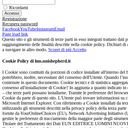
Ricordami
Registrazione
Recupera password
Facebook
YouTube
Instagram
Email
Page load link
Questo sito o gli strumenti di terze parti in esso integrati trattano dati 
raggiungimento delle finalità descritte nella cookie policy. Dichiari d
a navigare in altro modo.
Scopri di più
Accetto
Cookie Policy di lms.unishepherd.it
I Cookie sono costituiti da porzioni di codice installate all'interno del 
potrebbero, inoltre, necessitare del consenso dell'Utente. Quando l’i
contenute in questo documento. Cookie tecnici e di statistica aggregata
consenso all'installazione di Cookie? In aggiunta a quanto indicato in
– che terze parti possano installarne. Tramite le preferenze del browser
Cookie da parte di questo sito. L'Utente può trovare informazioni su 
Microsoft Internet Explorer. Con riferimento a Cookie installati da terze
utilizzando gli strumenti descritti nella privacy policy della terza par
fornite da YourOnlineChoices (EU), Network Advertising Initiative (
gestire le preferenze di tracciamento della maggior parte degli strumenti
Titolare del Trattamento dei Dati EUN EDITRICE UOMINI NUOVI SRL -