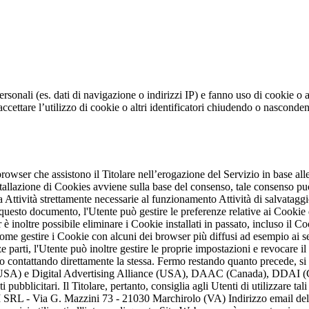
personali (es. dati di navigazione o indirizzi IP) e fanno uso di cookie o a
i accettare l’utilizzo di cookie o altri identificatori chiudendo o nasco
browser che assistono il Titolare nell’erogazione del Servizio in base alle
nstallazione di Cookies avviene sulla base del consenso, tale consenso 
 Attività strettamente necessarie al funzionamento Attività di salvataggi
 questo documento, l'Utente può gestire le preferenze relative ai Cookie
 è inoltre possibile eliminare i Cookie installati in passato, incluso il C
come gestire i Cookie con alcuni dei browser più diffusi ad esempio ai 
 parti, l'Utente può inoltre gestire le proprie impostazioni e revocare il 
te o contattando direttamente la stessa. Fermo restando quanto precede, si
USA) e Digital Advertising Alliance (USA), DAAC (Canada), DDAI (Giapp
 pubblicitari. Il Titolare, pertanto, consiglia agli Utenti di utilizzare ta
 Via G. Mazzini 73 - 21030 Marchirolo (VA) Indirizzo email del Tit