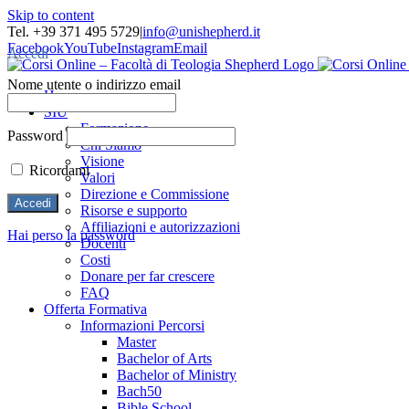
Skip to content
Tel. +39 371 495 5729
|
info@unishepherd.it
Facebook
YouTube
Instagram
Email
Accedi
Nome utente o indirizzo email
Home
SIU
Formazione
Password
Chi Siamo
Visione
Ricordami
Valori
Direzione e Commissione
Risorse e supporto
Affiliazioni e autorizzazioni
Hai perso la password
Docenti
Costi
Donare per far crescere
FAQ
Offerta Formativa
Informazioni Percorsi
Master
Bachelor of Arts
Bachelor of Ministry
Bach50
Bible School